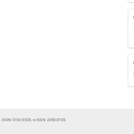
il. ISSN: 0102-552X. e-ISSN: 2358-8705.