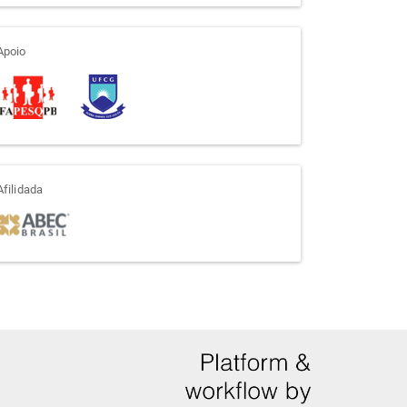
apoio
Apoio
afiliada
Afilidada