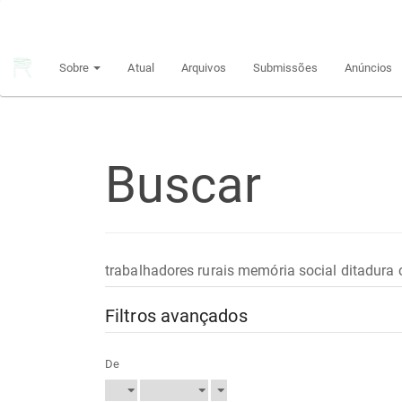
Navegação
Principal
Conteúdo
Sobre
Atual
Arquivos
Submissões
Anúncios
principal
Barra
Lateral
Buscar
Pesquisar
termo
Filtros avançados
De