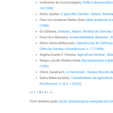
Guilherme da Costa Delgado,
Política de previdênc
18 (1998)
Denis Sautier,
O agricultor familiar
,
Raízes: Revist
Francisco Emanuel Matos Brito,
Meio ambiente e 
(1998)
Os Editores,
Editorial
,
Raízes: Revista de Ciências 
Francisco Menezes,
Sustentabilidade alimentar
,
R
Gilson Alceu Bittencourt,
Experiências de Tipifica
Ciências Sociais e Econômicas: n. 17 (1998)
Angela Duarte D. Ferreira,
Agricultura familiar
,
Raíz
Sérgio Luiz de Oliveira Vilela,
Racionalização e glo
(1999)
Clóvis Cavalcanti,
In memoriam
,
Raízes: Revista d
Dalva Maria da Mota,
Trabalhadores da agricultu
Econômicas: v. 22 n. 1 (2003)
<<
<
1
2
3
4
>
>>
Você também pode
iniciar uma pesquisa avançada por si