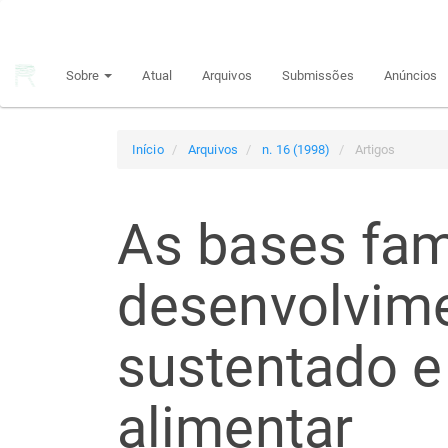
Navegação
Principal
Conteúdo
Sobre
Atual
Arquivos
Submissões
Anúncios
principal
Barra
Lateral
Início
Arquivos
n. 16 (1998)
Artigos
As bases fam
desenvolvime
sustentado e
alimentar