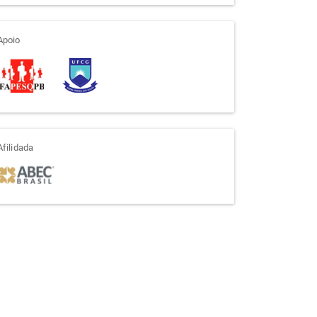
apoio
Apoio
afiliada
Afilidada