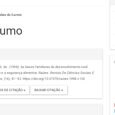
teúdo
mões do Carmo
sumo
go
alhes
cipal
r
S. do . (1998). As bases familiares do desenvolvimento rural
 e a segurança alimentar.
Raízes: Revista De Ciências Sociais E
go
as
, (16), 41–52. https://doi.org/10.37370/raizes.1998.v.120
S DE CITAÇÃO
BAIXAR CITAÇÃO