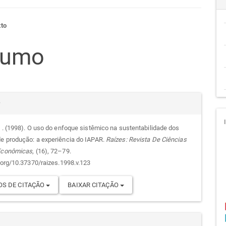
teúdo
to
sumo
go
alhes
cipal
r
. . (1998). O uso do enfoque sistêmico na sustentabilidade dos
e produção: a experiência do IAPAR.
Raízes: Revista De Ciências
go
 Econômicas
, (16), 72–79.
i.org/10.37370/raizes.1998.v.123
S DE CITAÇÃO
BAIXAR CITAÇÃO