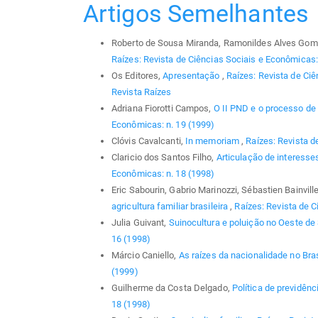
Artigos Semelhantes
Roberto de Sousa Miranda, Ramonildes Alves Gom
Raízes: Revista de Ciências Sociais e Econômicas: 
Os Editores,
Apresentação
,
Raízes: Revista de Ciê
Revista Raízes
Adriana Fiorotti Campos,
O II PND e o processo de 
Econômicas: n. 19 (1999)
Clóvis Cavalcanti,
In memoriam
,
Raízes: Revista d
Claricio dos Santos Filho,
Articulação de interesse
Econômicas: n. 18 (1998)
Eric Sabourin, Gabrio Marinozzi, Sébastien Bainvill
agricultura familiar brasileira
,
Raízes: Revista de C
Julia Guivant,
Suinocultura e poluição no Oeste de
16 (1998)
Márcio Caniello,
As raízes da nacionalidade no Bras
(1999)
Guilherme da Costa Delgado,
Política de previdênc
18 (1998)