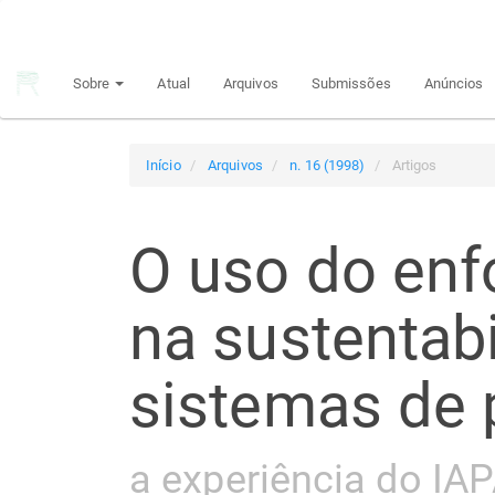
Navegação
Principal
Conteúdo
Sobre
Atual
Arquivos
Submissões
Anúncios
principal
Barra
Lateral
Início
Arquivos
n. 16 (1998)
Artigos
O uso do enf
na sustentab
sistemas de
a experiência do IA