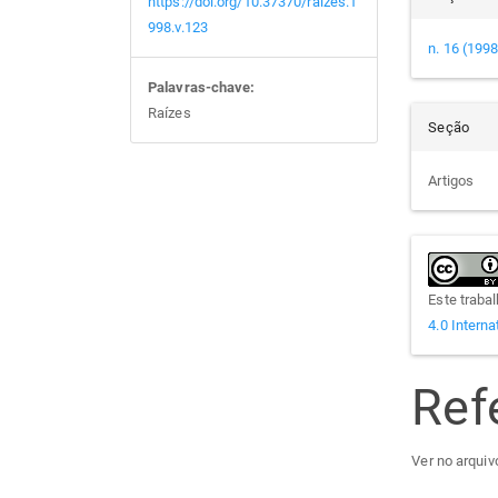
https://doi.org/10.37370/raizes.1
998.v.123
n. 16 (1998
Palavras-chave:
Raízes
Seção
Artigos
Este traba
4.0 Interna
Ref
Ver no arquivo