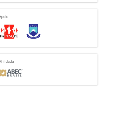
apoio
Apoio
afiliada
Afilidada