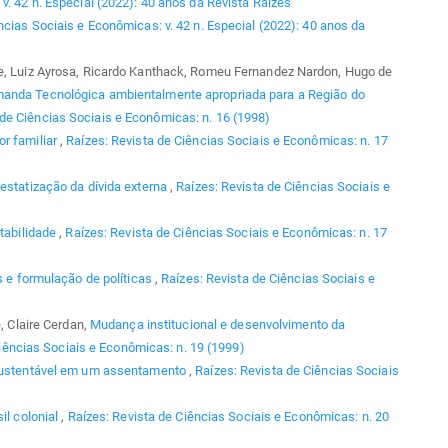
v. 42 n. Especial (2022): 40 anos da Revista Raízes
ncias Sociais e Econômicas: v. 42 n. Especial (2022): 40 anos da
te, Luiz Ayrosa, Ricardo Kanthack, Romeu Fernandez Nardon, Hugo de
anda Tecnológica ambientalmente apropriada para a Região do
 de Ciências Sociais e Econômicas: n. 16 (1998)
or familiar
,
Raízes: Revista de Ciências Sociais e Econômicas: n. 17
estatização da dívida externa
,
Raízes: Revista de Ciências Sociais e
ntabilidade
,
Raízes: Revista de Ciências Sociais e Econômicas: n. 17
s e formulação de políticas
,
Raízes: Revista de Ciências Sociais e
e, Claire Cerdan,
Mudança institucional e desenvolvimento da
iências Sociais e Econômicas: n. 19 (1999)
sustentável em um assentamento
,
Raízes: Revista de Ciências Sociais
il colonial
,
Raízes: Revista de Ciências Sociais e Econômicas: n. 20