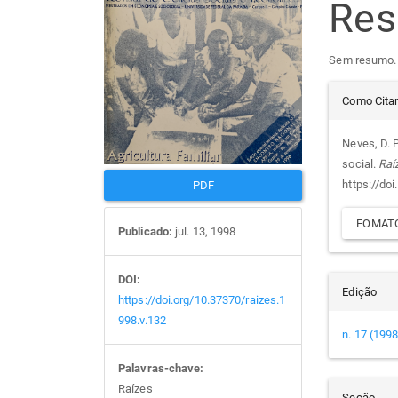
Re
de
arti
Sem resumo.
artigos
prin
Det
Como Cita
do
Neves, D. P
social.
Raí
arti
https://do
PDF
FOMATO
Publicado:
jul. 13, 1998
DOI:
Edição
https://doi.org/10.37370/raizes.1
998.v.132
n. 17 (1998
Palavras-chave:
Raízes
Seção