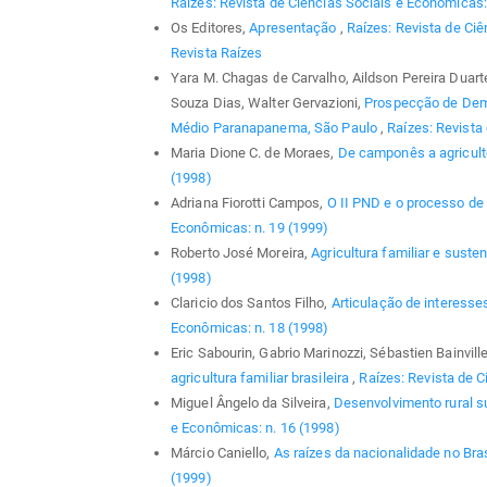
Raízes: Revista de Ciências Sociais e Econômicas: 
Os Editores,
Apresentação
,
Raízes: Revista de Ciê
Revista Raízes
Yara M. Chagas de Carvalho, Aildson Pereira Duar
Souza Dias, Walter Gervazioni,
Prospecção de Dem
Médio Paranapanema, São Paulo
,
Raízes: Revista
Maria Dione C. de Moraes,
De camponês a agricult
(1998)
Adriana Fiorotti Campos,
O II PND e o processo de 
Econômicas: n. 19 (1999)
Roberto José Moreira,
Agricultura familiar e suste
(1998)
Claricio dos Santos Filho,
Articulação de interesse
Econômicas: n. 18 (1998)
Eric Sabourin, Gabrio Marinozzi, Sébastien Bainvill
agricultura familiar brasileira
,
Raízes: Revista de C
Miguel Ângelo da Silveira,
Desenvolvimento rural 
e Econômicas: n. 16 (1998)
Márcio Caniello,
As raízes da nacionalidade no Bras
(1999)