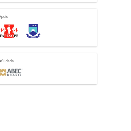
apoio
Apoio
afiliada
Afilidada