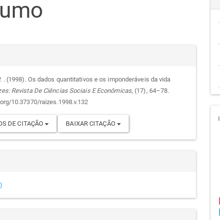
sumo
go
cipal
alhes
r
. . (1998). Os dados quantitativos e os imponderáveis da vida
zes: Revista De Ciências Sociais E Econômicas
, (17), 64–78.
go
i.org/10.37370/raizes.1998.v.132
S DE CITAÇÃO
BAIXAR CITAÇÃO
)