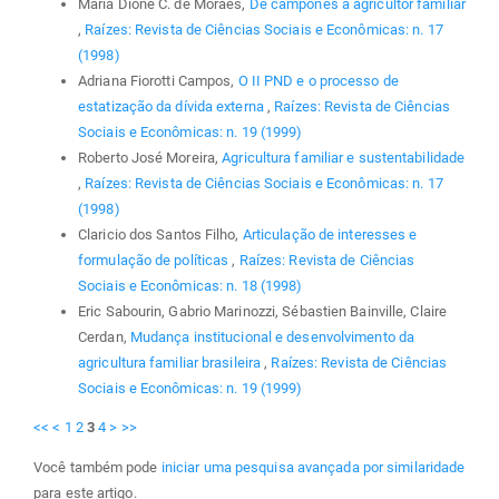
Maria Dione C. de Moraes,
De camponês a agricultor familiar
,
Raízes: Revista de Ciências Sociais e Econômicas: n. 17
(1998)
Adriana Fiorotti Campos,
O II PND e o processo de
estatização da dívida externa
,
Raízes: Revista de Ciências
Sociais e Econômicas: n. 19 (1999)
Roberto José Moreira,
Agricultura familiar e sustentabilidade
,
Raízes: Revista de Ciências Sociais e Econômicas: n. 17
(1998)
Claricio dos Santos Filho,
Articulação de interesses e
formulação de políticas
,
Raízes: Revista de Ciências
Sociais e Econômicas: n. 18 (1998)
Eric Sabourin, Gabrio Marinozzi, Sébastien Bainville, Claire
Cerdan,
Mudança institucional e desenvolvimento da
agricultura familiar brasileira
,
Raízes: Revista de Ciências
Sociais e Econômicas: n. 19 (1999)
<<
<
1
2
3
4
>
>>
Você também pode
iniciar uma pesquisa avançada por similaridade
para este artigo.