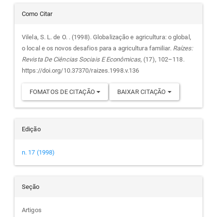
Detalhes
principal
Como Citar
do
Vilela, S. L. de O. . (1998). Globalização e agricultura: o global,
o local e os novos desafios para a agricultura familiar.
Raízes:
artigo
Revista De Ciências Sociais E Econômicas
, (17), 102–118.
https://doi.org/10.37370/raizes.1998.v.136
FOMATOS DE CITAÇÃO
BAIXAR CITAÇÃO
Edição
n. 17 (1998)
Seção
Artigos