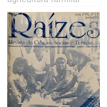
Barra
lateral
de
artigos