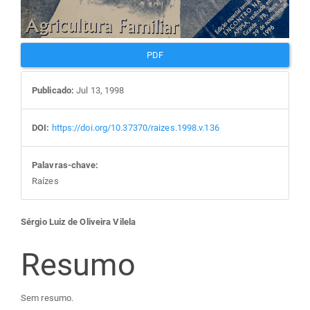
PDF
Publicado:
Jul 13, 1998
DOI:
https://doi.org/10.37370/raizes.1998.v.136
Palavras-chave:
Raízes
Conteúdo
Sérgio Luiz de Oliveira Vilela
do
Resumo
artigo
Sem resumo.