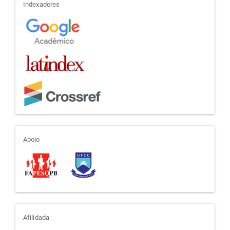
indexadores
Indexadores
apoio
Apoio
afiliada
Afilidada