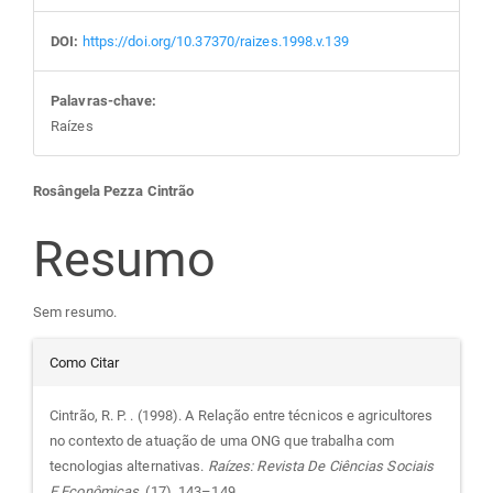
DOI:
https://doi.org/10.37370/raizes.1998.v.139
Palavras-chave:
Raízes
Conteúdo
Rosângela Pezza Cintrão
do
Resumo
artigo
Sem resumo.
Detalhes
principal
Como Citar
do
Cintrão, R. P. . (1998). A Relação entre técnicos e agricultores
no contexto de atuação de uma ONG que trabalha com
artigo
tecnologias alternativas.
Raízes: Revista De Ciências Sociais
E Econômicas
, (17), 143–149.