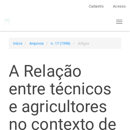
Navegação
Cadastro
Acesso
Principal
Conteúdo
Toggl
principal
naviga
Barra
Lateral
Início
Arquivos
n. 17 (1998)
Artigos
A Relação
entre técnicos
e agricultores
no contexto de