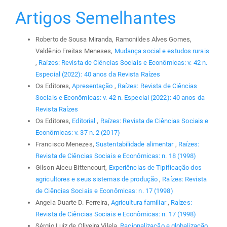
Artigos Semelhantes
Roberto de Sousa Miranda, Ramonildes Alves Gomes,
Valdênio Freitas Meneses,
Mudança social e estudos rurais
,
Raízes: Revista de Ciências Sociais e Econômicas: v. 42 n.
Especial (2022): 40 anos da Revista Raízes
Os Editores,
Apresentação
,
Raízes: Revista de Ciências
Sociais e Econômicas: v. 42 n. Especial (2022): 40 anos da
Revista Raízes
Os Editores,
Editorial
,
Raízes: Revista de Ciências Sociais e
Econômicas: v. 37 n. 2 (2017)
Francisco Menezes,
Sustentabilidade alimentar
,
Raízes:
Revista de Ciências Sociais e Econômicas: n. 18 (1998)
Gilson Alceu Bittencourt,
Experiências de Tipificação dos
agricultores e seus sistemas de produção
,
Raízes: Revista
de Ciências Sociais e Econômicas: n. 17 (1998)
Angela Duarte D. Ferreira,
Agricultura familiar
,
Raízes:
Revista de Ciências Sociais e Econômicas: n. 17 (1998)
Sérgio Luiz de Oliveira Vilela,
Racionalização e globalização
,