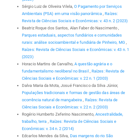
Sérgio Luiz de Oliveira Vilela,
O Pagamento por Serviços
Ambientais (PSA) em uma visão panorâmica
,
Raízes:
Revista de Ciências Sociais e Econômicas: v. 43 n. 2 (2023)
Beatriz Roque dos Santos, Alan Faber do Nascimento ,
Parques estaduais, aspectos fundiários e comunidades
rurais: análise socioambiental e fundiária de Pinheiro, MG
,
Raízes: Revista de Ciências Sociais e Econômicas: v. 43 n. 1
(2023)
Horacio Martins de Carvalho,
A questão agrária e o
fundamentalismo neoliberal no Brasil
,
Raízes: Revista de
Ciências Sociais e Econômicas: v. 22 n. 1 (2003)
Dalva Maria da Mota, Josué Francisco da Silva Júnior,
Populações tradicionais e formas de gestão das áreas de
ocorrência natural de mangabeira
,
Raízes: Revista de
Ciências Sociais e Econômicas: v. 22 n. 2 (2003)
Rogério Humberto Zeferino Nascimento,
Ancestralidade,
trabalho, terra
,
Raízes: Revista de Ciências Sociais e
Econômicas: v. 34 n. 2 (2014)
Edcarlos Mendes da Silva,
Das margens do rio São