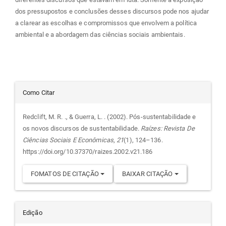
dos pressupostos e conclusões desses discursos pode nos ajudar
a clarear as escolhas e compromissos que envolvem a política
ambiental e a abordagem das ciências sociais ambientais.
Detalhes
Como Citar
do
Redclift, M. R. ., & Guerra, L. . (2002). Pós-sustentabilidade e
os novos discursos de sustentabilidade.
Raízes: Revista De
artigo
Ciências Sociais E Econômicas
,
21
(1), 124–136.
https://doi.org/10.37370/raizes.2002.v21.186
FOMATOS DE CITAÇÃO
BAIXAR CITAÇÃO
Edição