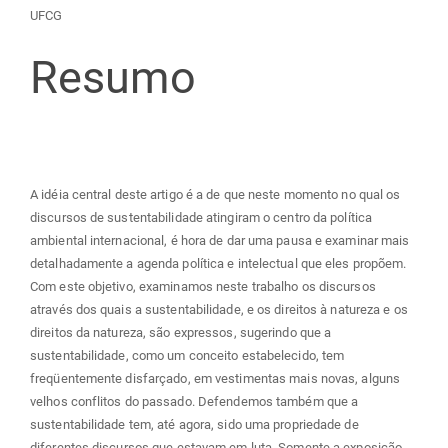
do
UFCG
artigo
Resumo
principal
A idéia central deste artigo é a de que neste momento no qual os
discursos de sustentabilidade atingiram o centro da política
ambiental internacional, é hora de dar uma pausa e examinar mais
detalhadamente a agenda política e intelectual que eles propõem.
Com este objetivo, examinamos neste trabalho os discursos
através dos quais a sustentabilidade, e os direitos à natureza e os
direitos da natureza, são expressos, sugerindo que a
sustentabilidade, como um conceito estabelecido, tem
freqüentemente disfarçado, em vestimentas mais novas, alguns
velhos conflitos do passado. Defendemos também que a
sustentabilidade tem, até agora, sido uma propriedade de
diferentes discursos que estavam em luta. Somente a exposição