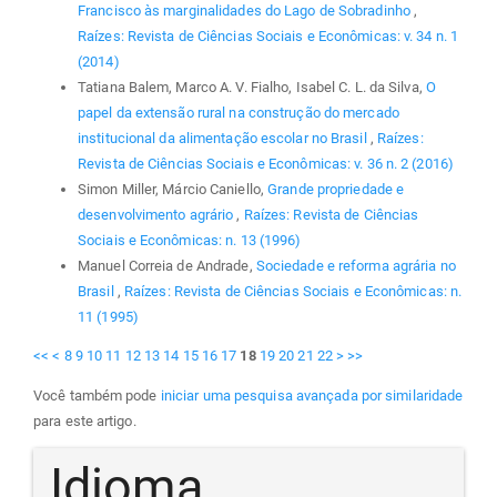
Francisco às marginalidades do Lago de Sobradinho
,
Raízes: Revista de Ciências Sociais e Econômicas: v. 34 n. 1
(2014)
Tatiana Balem, Marco A. V. Fialho, Isabel C. L. da Silva,
O
papel da extensão rural na construção do mercado
institucional da alimentação escolar no Brasil
,
Raízes:
Revista de Ciências Sociais e Econômicas: v. 36 n. 2 (2016)
Simon Miller, Márcio Caniello,
Grande propriedade e
desenvolvimento agrário
,
Raízes: Revista de Ciências
Sociais e Econômicas: n. 13 (1996)
Manuel Correia de Andrade,
Sociedade e reforma agrária no
Brasil
,
Raízes: Revista de Ciências Sociais e Econômicas: n.
11 (1995)
<<
<
8
9
10
11
12
13
14
15
16
17
18
19
20
21
22
>
>>
Você também pode
iniciar uma pesquisa avançada por similaridade
para este artigo.
Idioma