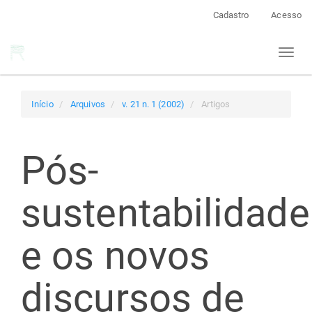
Navegação
Cadastro
Acesso
Principal
Conteúdo
Toggl
principal
naviga
Barra
Lateral
Início
Arquivos
v. 21 n. 1 (2002)
Artigos
Pós-
sustentabilidade
e os novos
discursos de