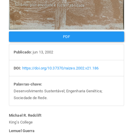
PDF
Publicado:
jun 13, 2002
DOI:
https://doi.org/10.37370/raizes.2002.v21.186
Palavras-chave:
Desenvolvimento Sustentável; Engenharia Genética;
Sociedade de Rede.
Conteúdo
Michael R. Redclift
King’s College
Lemuel Guerra