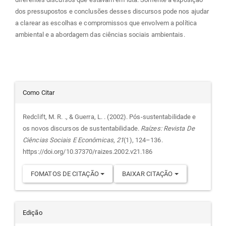
dos pressupostos e conclusões desses discursos pode nos ajudar
a clarear as escolhas e compromissos que envolvem a política
ambiental e a abordagem das ciências sociais ambientais.
Detalhes
Como Citar
do
Redclift, M. R. ., & Guerra, L. . (2002). Pós-sustentabilidade e
os novos discursos de sustentabilidade.
Raízes: Revista De
artigo
Ciências Sociais E Econômicas
,
21
(1), 124–136.
https://doi.org/10.37370/raizes.2002.v21.186
FOMATOS DE CITAÇÃO
BAIXAR CITAÇÃO
Edição