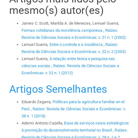
mesmo(s) autor(es)
James C. Scott, Marilda A. de Menezes, Lemuel Guerra,
Formas cotidianas da resistência camponesa
,
Raízes:
Revista de Ciências Sociais e Econômicas: v. 21 n. 1 (2002)
Lemuel Guerra,
Entre o controle e a insolência
,
Raízes:
Revista de Ciências Sociais e Econômicas: v. 22 n. 2 (2003)
Lemuel Guerra,
A relação entre teoria e pesquisa nas
ciências sociais
,
Raízes: Revista de Ciências Sociais e
Econômicas: v. 32 n. 1 (2012)
Artigos Semelhantes
Eduardo Zegarra,
Políticas para la agricultura familiar en el
Perú
,
Raízes: Revista de Ciências Sociais e Econômicas: v.
38 n. 1 (2018)
Ademir Antonio Cazella,
Base de serviços rurais estratégicos
à promoção do desenvolvimento territorial no Brasil
,
Raízes:
Revista de Ciências Sociais e Econômicas: v. 28 n. 1 e 2