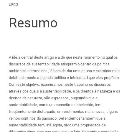
do
UFCG
artigo
Resumo
principal
A idéia central deste artigo é a de que neste momento no qual os
discursos de sustentabilidade atingiram o centro da política
ambiental internacional, é hora de dar uma pausa e examinar mais
detalhadamente a agenda política e intelectual que eles propõem.
Com este objetivo, examinamos neste trabalho os discursos
através dos quais a sustentabilidade, e os direitos à natureza e os
direitos da natureza, são expressos, sugerindo que a
sustentabilidade, como um conceito estabelecido, tem
freqüentemente disfarçado, em vestimentas mais novas, alguns
velhos conflitos do passado. Defendemos também que a
sustentabilidade tem, até agora, sido uma propriedade de
diferentes discursos que estavam em luta. Somente a exposição