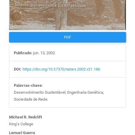
PDF
Publicado:
jun. 13, 2002
DOI:
https://doi.org/10.37370/raizes.2002.v21.186
Palavras-chave:
Desenvolvimento Sustentável; Engenharia Genética;
Sociedade de Rede.
Conteúdo
Michael R. Redclift
King’s College
Lemuel Guerra