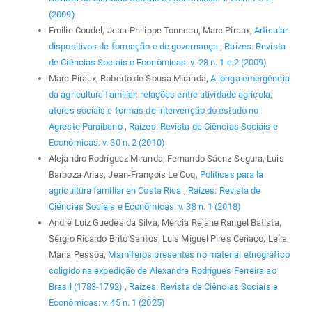
(2009)
Emilie Coudel, Jean-Philippe Tonneau, Marc Piraux,
Articular
dispositivos de formação e de governança
,
Raízes: Revista
de Ciências Sociais e Econômicas: v. 28 n. 1 e 2 (2009)
Marc Piraux, Roberto de Sousa Miranda,
A longa emergência
da agricultura familiar: relações entre atividade agrícola,
atores sociais e formas de intervenção do estado no
Agreste Paraibano
,
Raízes: Revista de Ciências Sociais e
Econômicas: v. 30 n. 2 (2010)
Alejandro Rodríguez Miranda, Fernando Sáenz-Segura, Luis
Barboza Arias, Jean-François Le Coq,
Políticas para la
agricultura familiar en Costa Rica
,
Raízes: Revista de
Ciências Sociais e Econômicas: v. 38 n. 1 (2018)
André Luiz Guedes da Silva, Mércia Rejane Rangel Batista,
Sérgio Ricardo Brito Santos, Luis Miguel Pires Ceríaco, Leila
Maria Pessôa,
Mamíferos presentes no material etnográfico
coligido na expedição de Alexandre Rodrigues Ferreira ao
Brasil (1783-1792)
,
Raízes: Revista de Ciências Sociais e
Econômicas: v. 45 n. 1 (2025)