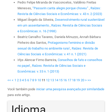
Pedro Felipe Miranda de Vasconcelos, Valdênio Freitas
Meneses,
“Passarin canta alegre porque choveu”
,
Raízes:
Revista de Ciências Sociais e Econômicas: v. 43 n. 2 (2023)
Miguel Ângelo da Silveira,
Desenvolvimento rural sustentável
em um assentamento
,
Raízes: Revista de Ciências Sociais
e Econômicas: n. 16 (1998)
Beatriz Carvalho Tavares, Daniela Minuzzo, Annah Bárbara
Pinheiro dos Santos,
Protagonismo feminino e divisão
sexual do trabalho no ambiente rural
,
Raízes: Revista de
Ciências Sociais e Econômicas: v. 41 n. 1 (2021)
Irlys Alencar Firmo Barreira,
Conselhos de fato e conselhos
no papel
,
Raízes: Revista de Ciências Sociais e
Econômicas: v. 33 n. 1 (2013)
<<
<
1
2
3
4
5
6
7
8
9
10
11
12
13
14
15
16
17
18
19
20
>
>>
Você também pode
iniciar uma pesquisa avançada por similaridade
para este artigo.
Idioma