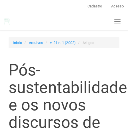
Navegação
Cadastro
Acesso
Principal
Conteúdo
Toggl
principal
naviga
Barra
Lateral
Início
Arquivos
v. 21 n. 1 (2002)
Artigos
Pós-
sustentabilidade
e os novos
discursos de