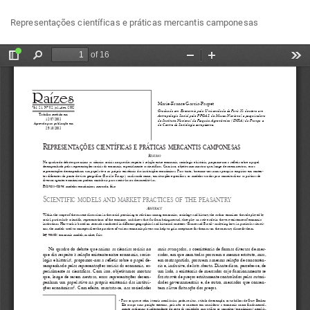
Voltar
Bai
Ba
Representações científicas e práticas mercantis camponesas
aos
P
Detalhes
do
Artigo