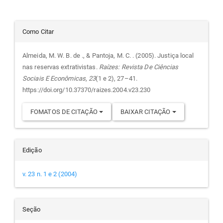
Detalhes
Como Citar
do
Almeida, M. W. B. de ., & Pantoja, M. C. . (2005). Justiça local
nas reservas extrativistas.
Raízes: Revista De Ciências
artigo
Sociais E Econômicas
,
23
(1 e 2), 27–41.
https://doi.org/10.37370/raizes.2004.v23.230
FOMATOS DE CITAÇÃO
BAIXAR CITAÇÃO
Edição
v. 23 n. 1 e 2 (2004)
Seção