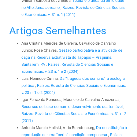
William Barbosa de Almeida,
Teoria e prática da etnicidade
no Alto Juruá acreano
,
Raízes: Revista de Ciências Sociais
e Econômicas: v. 31 n. 1 (2011)
Artigos Semelhantes
Ana Cristina Mendes de Oliveira, Oswaldo de Carvalho
Junior, Rose Chaves,
Gestão participativa e a atividade de
caça na Reserva Extrativista do Tapajós – Arapiuns,
Santarém, PA
,
Raízes: Revista de Ciências Sociais e
Econômicas: v. 23 n. 1 e 2 (2004)
Luis Henrique Cunha,
Da “tragédia dos comuns” à ecologia
política
,
Raízes: Revista de Ciências Sociais e Econômicas:
v. 23 n. 1 e 2 (2004)
Igor Ferraz da Fonseca, Maurício de Carvalho Amazonas,
Recursos de base comum e desenvolvimento sustentável
,
Raízes: Revista de Ciências Sociais e Econômicas: v. 31 n. 2
(2011)
Antonio Marcio Haliski, Alfio Brandenburg,
Da constituição à
reprodução de uma “certa” condição camponesa
,
Raízes: