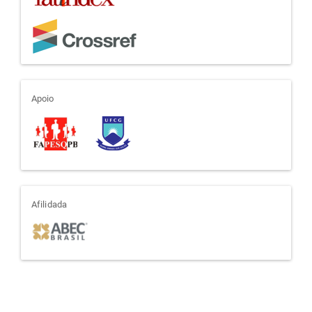
apoio
Apoio
afiliada
Afilidada