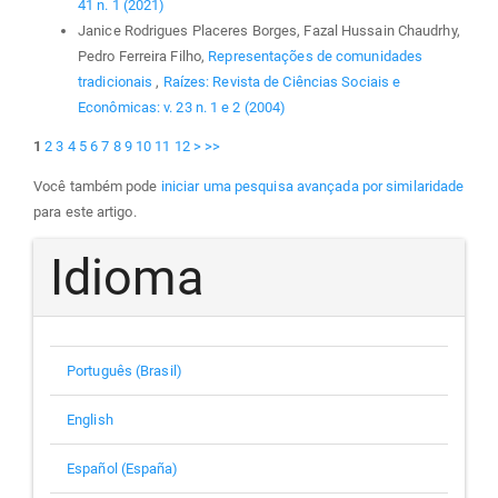
41 n. 1 (2021)
Janice Rodrigues Placeres Borges, Fazal Hussain Chaudrhy,
Pedro Ferreira Filho,
Representações de comunidades
tradicionais
,
Raízes: Revista de Ciências Sociais e
Econômicas: v. 23 n. 1 e 2 (2004)
1
2
3
4
5
6
7
8
9
10
11
12
>
>>
Você também pode
iniciar uma pesquisa avançada por similaridade
para este artigo.
Idioma
Português (Brasil)
English
Español (España)