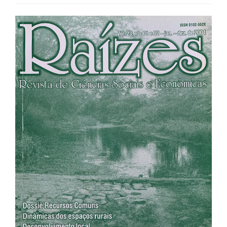
Barra
lateral
de
artigos