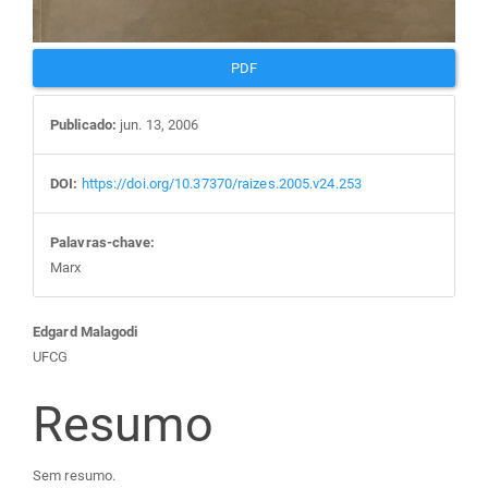
PDF
Publicado:
jun. 13, 2006
DOI:
https://doi.org/10.37370/raizes.2005.v24.253
Palavras-chave:
Marx
Conteúdo
Edgard Malagodi
UFCG
do
Resumo
artigo
Sem resumo.