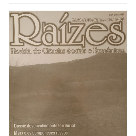
Barra
lateral
de
artigos