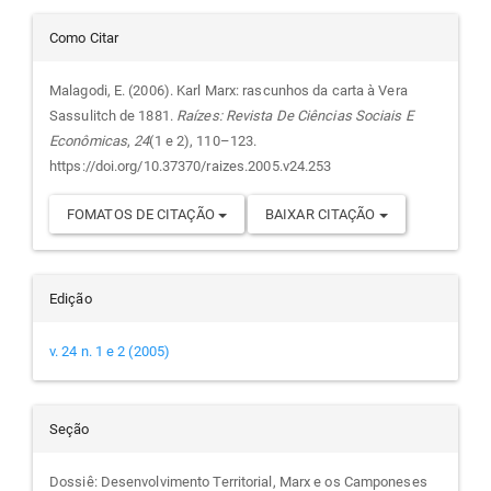
principal
Detalhes
Como Citar
do
Malagodi, E. (2006). Karl Marx: rascunhos da carta à Vera
Sassulitch de 1881.
Raízes: Revista De Ciências Sociais E
artigo
Econômicas
,
24
(1 e 2), 110–123.
https://doi.org/10.37370/raizes.2005.v24.253
FOMATOS DE CITAÇÃO
BAIXAR CITAÇÃO
Edição
v. 24 n. 1 e 2 (2005)
Seção
Dossiê: Desenvolvimento Territorial, Marx e os Camponeses