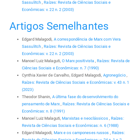
Sassulitch
,
Raízes: Revista de Ciências Sociais e
Econômicas: v. 22 n. 2 (2003)
Artigos Semelhantes
Edgard Malagodi,
A correspondência de Marx com Vera
Sassulitch
,
Raízes: Revista de Ciências Sociais e
Econômicas: v. 22 n. 2 (2003)
Manoel Luiz Malaguti,
O Marx positivista
,
Raízes: Revista de
Ciências Sociais e Econômicas: n. 7 (1990)
Cynthia Xavier de Carvalho, Edgard Malagodi,
Agronegócio
,
Raízes: Revista de Ciências Sociais e Econômicas: v. 43 n. 1
(2023)
Theodor Shanin,
A última fase do desenvolvimento do
pensamento de Marx
,
Raízes: Revista de Ciências Sociais e
Econômicas: n. 8 (1991)
Manoel Luiz Malaguti,
Marxistas e neoclássicos
,
Raízes:
Revista de Ciências Sociais e Econômicas: n. 6 (1988)
Edgard Malagodi,
Marx e os camponeses russos
,
Raízes:
Revista de Ciências Sociais e Econômicas: v. 24 n. 1 e 2