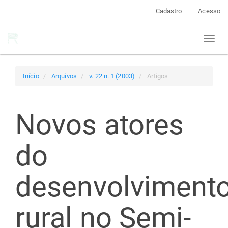
Navegação
Cadastro
Acesso
Principal
Conteúdo
Toggl
principal
naviga
Barra
Lateral
Início
Arquivos
v. 22 n. 1 (2003)
Artigos
Novos atores
do
desenvolviment
rural no Semi-