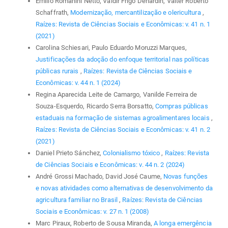
Emilio Romanini Netto, Valdir Frigo Denardin, Valter Roberto
Schaffrath,
Modernização, mercantilização e olericultura
,
Raízes: Revista de Ciências Sociais e Econômicas: v. 41 n. 1
(2021)
Carolina Schiesari, Paulo Eduardo Moruzzi Marques,
Justificações da adoção do enfoque territorial nas políticas
públicas rurais
,
Raízes: Revista de Ciências Sociais e
Econômicas: v. 44 n. 1 (2024)
Regina Aparecida Leite de Camargo, Vanilde Ferreira de
Souza-Esquerdo, Ricardo Serra Borsatto,
Compras públicas
estaduais na formação de sistemas agroalimentares locais
,
Raízes: Revista de Ciências Sociais e Econômicas: v. 41 n. 2
(2021)
Daniel Prieto Sánchez,
Colonialismo tóxico
,
Raízes: Revista
de Ciências Sociais e Econômicas: v. 44 n. 2 (2024)
André Grossi Machado, David José Caume,
Novas funções
e novas atividades como alternativas de desenvolvimento da
agricultura familiar no Brasil
,
Raízes: Revista de Ciências
Sociais e Econômicas: v. 27 n. 1 (2008)
Marc Piraux, Roberto de Sousa Miranda,
A longa emergência