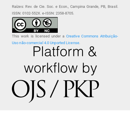
Raízes: Rev. de Cie. Soc. e Econ., Campina Grande, PB, Brasil.
ISSN: 0102-552X. e-ISSN: 2358-8705.
This work is licensed under a
Creative Commons Atribuição-
Uso não-comercial 4.0 Unported License
.