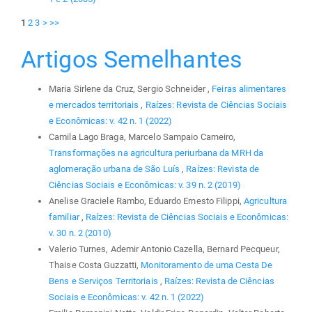
1
2
3
>
>>
Artigos Semelhantes
Maria Sirlene da Cruz, Sergio Schneider ,
Feiras alimentares
e mercados territoriais
,
Raízes: Revista de Ciências Sociais
e Econômicas: v. 42 n. 1 (2022)
Camila Lago Braga, Marcelo Sampaio Carneiro,
Transformações na agricultura periurbana da MRH da
aglomeração urbana de São Luís
,
Raízes: Revista de
Ciências Sociais e Econômicas: v. 39 n. 2 (2019)
Anelise Graciele Rambo, Eduardo Ernesto Filippi,
Agricultura
familiar
,
Raízes: Revista de Ciências Sociais e Econômicas:
v. 30 n. 2 (2010)
Valerio Turnes, Ademir Antonio Cazella, Bernard Pecqueur,
Thaise Costa Guzzatti,
Monitoramento de uma Cesta De
Bens e Serviços Territoriais
,
Raízes: Revista de Ciências
Sociais e Econômicas: v. 42 n. 1 (2022)