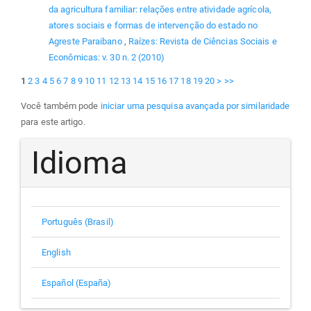
da agricultura familiar: relações entre atividade agrícola,
atores sociais e formas de intervenção do estado no
Agreste Paraibano
,
Raízes: Revista de Ciências Sociais e
Econômicas: v. 30 n. 2 (2010)
1
2
3
4
5
6
7
8
9
10
11
12
13
14
15
16
17
18
19
20
>
>>
Você também pode
iniciar uma pesquisa avançada por similaridade
para este artigo.
Idioma
Português (Brasil)
English
Español (España)