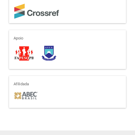
apoio
Apoio
afiliada
Afilidada