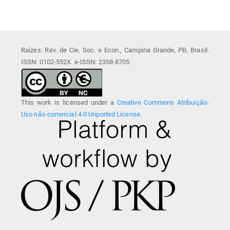
Raízes: Rev. de Cie. Soc. e Econ., Campina Grande, PB, Brasil.
ISSN: 0102-552X. e-ISSN: 2358-8705.
This work is licensed under a
Creative Commons Atribuição-
Uso não-comercial 4.0 Unported License
.