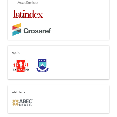
apoio
Apoio
afiliada
Afilidada