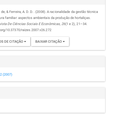
 de, & Ferreira, A. D. D. . (2008). A racionalidade da gestão técnica
tura familiar: aspectos ambientais da produção de hortaliças.
go
vista De Ciências Sociais E Econômicas
,
26
(1 e 2), 21–34.
i.org/10.37370/raizes.2007.v26.272
S DE CITAÇÃO
BAIXAR CITAÇÃO
e 2 (2007)