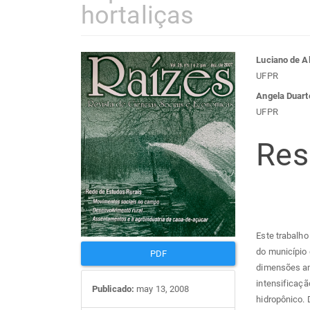
hortaliças
Barra
Con
Luciano de A
UFPR
lateral
do
Angela Duart
UFPR
de
arti
Re
artigos
prin
Este trabalho
do município
PDF
dimensões am
intensificaçã
Publicado:
may 13, 2008
hidropônico. 