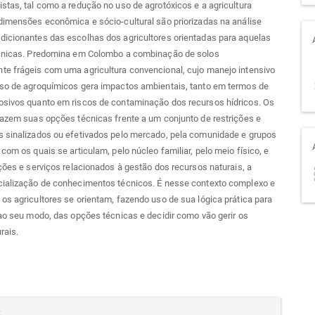
stas, tal como a redução no uso de agrotóxicos e a agricultura
dimensões econômica e sócio-cultural são priorizadas na análise
dicionantes das escolhas dos agricultores orientadas para aquelas
écnicas. Predomina em Colombo a combinação de solos
te frágeis com uma agricultura convencional, cujo manejo intensivo
uso de agroquímicos gera impactos ambientais, tanto em termos de
osivos quanto em riscos de contaminação dos recursos hídricos. Os
fazem suas opções técnicas frente a um conjunto de restrições e
s sinalizados ou efetivados pelo mercado, pela comunidade e grupos
 com os quais se articulam, pelo núcleo familiar, pelo meio físico, e
ições e serviços relacionados à gestão dos recursos naturais, a
cialização de conhecimentos técnicos. É nesse contexto complexo e
os agricultores se orientam, fazendo uso de sua lógica prática para
 ao seu modo, das opções técnicas e decidir como vão gerir os
rais.
alhes
r