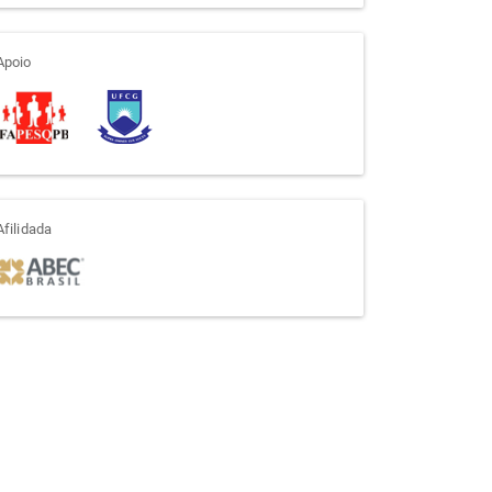
apoio
Apoio
afiliada
Afilidada