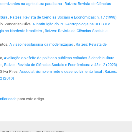
dernizantes na agricultura paraibana
,
Raízes: Revista de Ciências
ltura
,
Raízes: Revista de Ciências Sociais e Econômicas: n. 17 (1998)
lo, Vanderlan Silva,
A instituição do PET-Antropologia na UFCG e o
ia no Nordeste brasileiro
,
Raízes: Revista de Ciências Sociais e
antos,
A visão neoclássica da modernização
,
Raízes: Revista de
ro,
Avaliação do efeito de políticas públicas voltadas à dendeicultura
se
,
Raízes: Revista de Ciências Sociais e Econômicas: v. 43 n. 2 (2023)
Silva Pires,
Associativismo em rede e desenvolvimento local
,
Raízes:
 2 (2010)
milaridade
para este artigo.