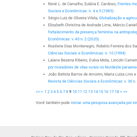
René L. de Carvalho, Euláiia E. Cardoso,
Frentes mo
Sociais e Econômicas: n. 4 e 5 (1985)
Sérgio Luiz de Oliveira Vilela,
Globalização e agricu
Elizabeth Christina de Andrade Lima, Márcio Caniel
fortalecimento da presença feminina na antropolog
Econômicas: v. 40 n. 2 (2020)
Rosilene Dias Montenegro, Robério Ferreira dos S
Ciências Sociais e Econômicas: n. 10 (1994)
Laiane Bezerra Ribeiro, Dalva Mota, Lincoln Carnei
por moradores de vilas rurais no Nordeste paraen
João Batista Barros de Amorim, Maria Luiza Lins e 
Revista de Ciências Sociais e Econômicas: v. 30 n.
<<
<
1
2
3
4
5
6
7
8
9
10
11
12
13
14
15
16
17
18
>
>>
Você também pode
iniciar uma pesquisa avançada por si