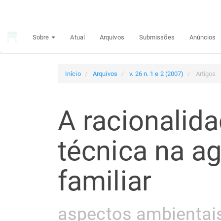
Navegação
Principal
Conteúdo
Sobre
Atual
Arquivos
Submissões
Anúncios
principal
Barra
Lateral
Início
Arquivos
v. 26 n. 1 e 2 (2007)
Artigos
A racionalid
técnica na ag
familiar
aspectos ambientai