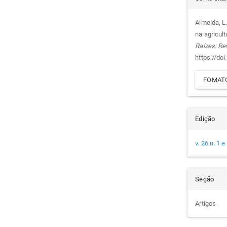
do
Almeida, L.
na agricul
arti
Raízes: Re
https://do
FOMATO
Edição
v. 26 n. 1 
Seção
Artigos