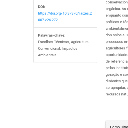
conservacioni
DOI:
orgânica. As 
https://doi.org/10.37370/raizes.2
enquanto con
007.v26.272
práticas e t
ambientalmen
dos solos e 
Palavras-chave:
processos er
Escolhas Técnicas, Agricultura
agricultores 
Convencional, Impactos
oportunidade
Ambientais.
de referência
pelas institu
geração e so
dinâmico que 
se apropriar,
recursos natu
Det
Como Cita