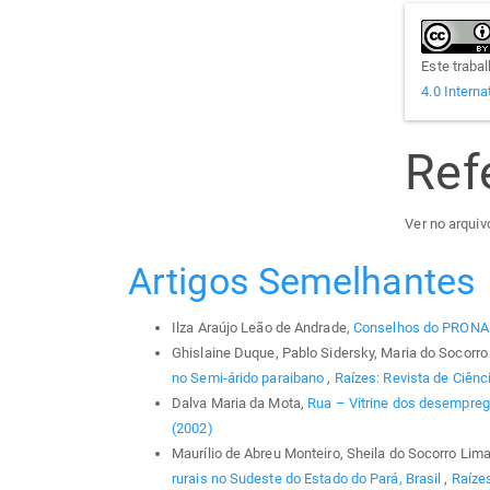
Este traba
4.0 Interna
Ref
Ver no arquivo
Artigos Semelhantes
Ilza Araújo Leão de Andrade,
Conselhos do PRON
Ghislaine Duque, Pablo Sidersky, Maria do Socorro 
no Semi-árido paraibano
,
Raízes: Revista de Ciênci
Dalva Maria da Mota,
Rua – Vitrine dos desempre
(2002)
Maurílio de Abreu Monteiro, Sheila do Socorro Lima
rurais no Sudeste do Estado do Pará, Brasil
,
Raízes