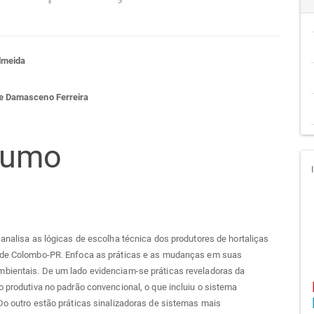
teúdo
lmeida
e Damasceno Ferreira
go
sumo
cipal
 analisa as lógicas de escolha técnica dos produtores de hortaliças
 de Colombo-PR. Enfoca as práticas e as mudanças em suas
bientais. De um lado evidenciam-se práticas reveladoras da
o produtiva no padrão convencional, o que incluiu o sistema
Do outro estão práticas sinalizadoras de sistemas mais