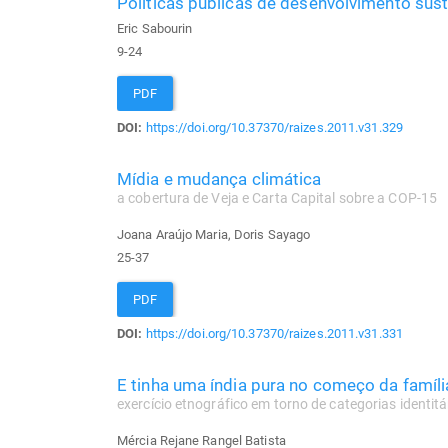
Políticas públicas de desenvolvimento sust
Eric Sabourin
9-24
PDF
DOI:
https://doi.org/10.37370/raizes.2011.v31.329
Mídia e mudança climática
a cobertura de Veja e Carta Capital sobre a COP-15
Joana Araújo Maria, Doris Sayago
25-37
PDF
DOI:
https://doi.org/10.37370/raizes.2011.v31.331
E tinha uma índia pura no começo da famíli
exercício etnográfico em torno de categorias ident
Mércia Rejane Rangel Batista