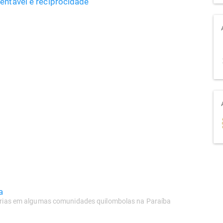
entável e reciprocidade
a
itárias em algumas comunidades quilombolas na Paraíba