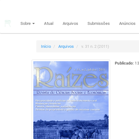
Navegação
Principal
Conteúdo
Sobre
Atual
Arquivos
Submissões
Anúncios
principal
Barra
Lateral
Início
Arquivos
v. 31 n. 2 (2011)
Publicado:
13