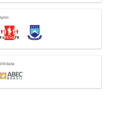
apoio
Apoio
afiliada
Afilidada