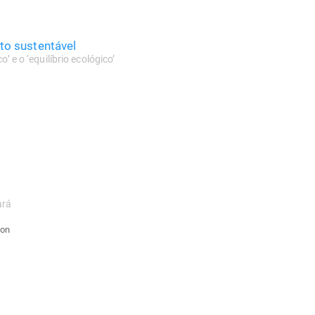
o sustentável
’ e o ‘equilíbrio ecológico’
ará
con