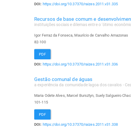
DOI:
https://doi.org/10.37370/raizes.2011.v31.335
Recursos de base comum e desenvolviment
instituições sociais e dilemas entre o ‘ótimo econômico
Igor Ferraz da Fonseca, Maurício de Carvalho Amazonas
82-100
PDF
DOI:
https://doi.org/10.37370/raizes.2011.v31.336
Gestão comunal de águas
a experiência da comunidade lagoa dos cavalos - Ce
Maria Odete Alves, Marcel Bursztyn, Suely Salgueiro Cha
101-115
PDF
DOI:
https://doi.org/10.37370/raizes.2011.v31.338