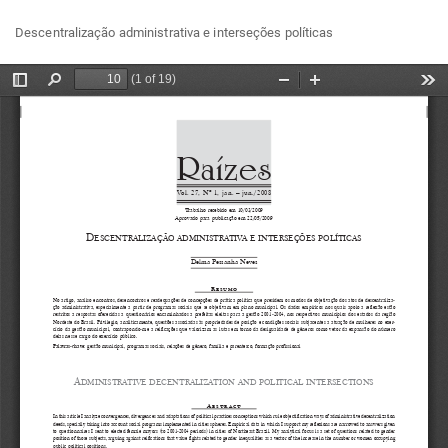
Voltar
Bai
Ba
Descentralização administrativa e interseções políticas
aos
P
Detalhes
do
Artigo