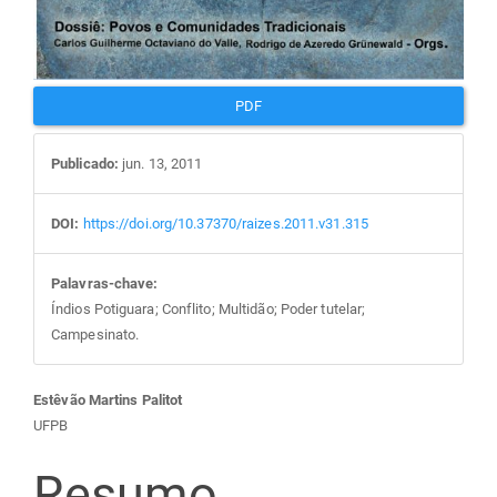
PDF
Publicado:
jun. 13, 2011
DOI:
https://doi.org/10.37370/raizes.2011.v31.315
Palavras-chave:
Índios Potiguara; Conflito; Multidão; Poder tutelar;
Campesinato.
Conteúdo
Estêvão Martins Palitot
UFPB
do
Resumo