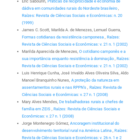
Eric Sabourin,
Práticas de reciprocidade e economia de
dádiva em comunidades rurais do Nordeste brasileiro
,
Raízes: Revista de Ciências Sociais e Econômicas: n. 20
(1999)
James C. Scott, Marilda A. de Menezes, Lemuel Guerra,
Formas cotidianas da resistência camponesa
,
Raízes:
Revista de Ciências Sociais e Econômicas: v. 21 n. 1 (2002)
Marilda Aparecida de Menezes,
O cotidiano camponês e a
sua importância enquanto resistência à dominação
,
Raízes:
Revista de Ciências Sociais e Econômicas: v. 21 n. 1 (2002)
Luis Henrique Cunha, José Irivaldo Alves Oliveira Silva, Aldo
Manoel Branquinho Nunes,
A proteção da natureza em
assentamentos rurais e nas RPPN’s
,
Raízes: Revista de
Ciências Sociais e Econômicas: v. 27 n. 1 (2008)
Mary Alves Mendes,
De trabalhadoras rurais a chefes de
família em ZEIS
,
Raízes: Revista de Ciências Sociais e
Econômicas: v. 27 n. 1 (2008)
Jorge Montenegro Gómez,
Ancoragem institucional do
desenvolvimento territorial rural na América Latina
,
Raízes:
Revista de Ciências Sociais e Econômicas: v. 26 n. 1 e 2