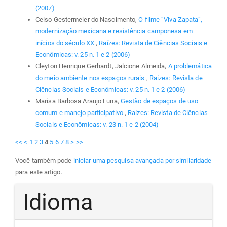
(2007)
Celso Gestermeier do Nascimento,
O filme “Viva Zapata”,
modernização mexicana e resistência camponesa em
inícios do século XX
,
Raízes: Revista de Ciências Sociais e
Econômicas: v. 25 n. 1 e 2 (2006)
Cleyton Henrique Gerhardt, Jalcione Almeida,
A problemática
do meio ambiente nos espaços rurais
,
Raízes: Revista de
Ciências Sociais e Econômicas: v. 25 n. 1 e 2 (2006)
Marisa Barbosa Araujo Luna,
Gestão de espaços de uso
comum e manejo participativo
,
Raízes: Revista de Ciências
Sociais e Econômicas: v. 23 n. 1 e 2 (2004)
<<
<
1
2
3
4
5
6
7
8
>
>>
Você também pode
iniciar uma pesquisa avançada por similaridade
para este artigo.
Idioma