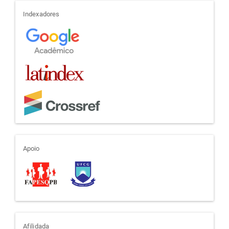
indexadores
Indexadores
apoio
Apoio
Afilidada