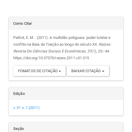
Detalhes
Como Citar
do
Palitot, E. M. . (2011). A multidão potiguara: poder tutelar e
conflito na Baía da Traição ao longo do século XX.
Raízes:
artigo
Revista De Ciências Sociais E Econômicas
,
31
(1), 25–44.
https://doi.org/10.37370/raizes.2011.v31.315
FOMATOS DE CITAÇÃO
BAIXAR CITAÇÃO
Edição
v. 31 n. 1 (2011)
Seção