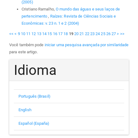
(2005)
Cristiano Ramalho,
O mundo das águas e seus laços de
pertencimento
,
Raízes: Revista de Ciências Sociais e
Econômicas: v. 23 n. 1 e 2 (2004)
<<
<
9
10
11
12
13
14
15
16
17
18
19
20
21
22
23
24
25
26
27
>
>>
Você também pode
iniciar uma pesquisa avançada por similaridade
para este artigo.
Idioma
Português (Brasil)
English
Español (España)