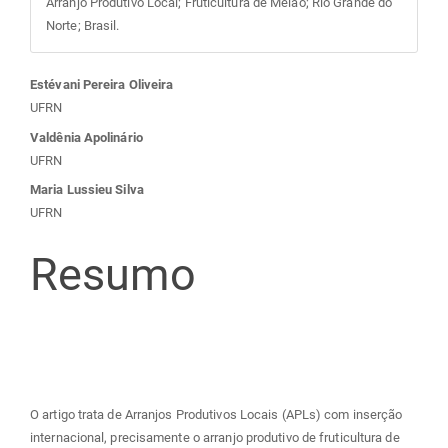
Arranjo Produtivo Local; Fruticultura de Melão; Rio Grande do
Norte; Brasil.
Conteúdo
Estévani Pereira Oliveira
UFRN
do
Valdênia Apolinário
UFRN
artigo
Maria Lussieu Silva
UFRN
principal
Resumo
O artigo trata de Arranjos Produtivos Locais (APLs) com inserção
internacional, precisamente o arranjo produtivo de fruticultura de