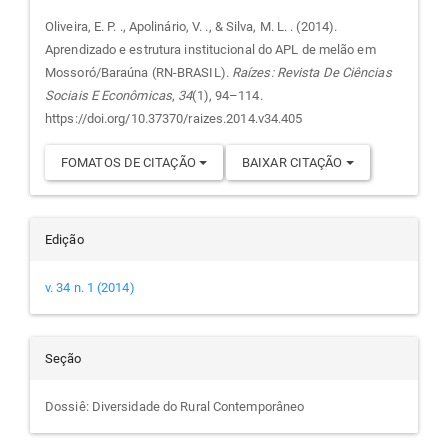
do
Oliveira, E. P. ., Apolinário, V. ., & Silva, M. L. . (2014).
Aprendizado e estrutura institucional do APL de melão em
artigo
Mossoró/Baraúna (RN-BRASIL).
Raízes: Revista De Ciências
Sociais E Econômicas
,
34
(1), 94–114.
https://doi.org/10.37370/raizes.2014.v34.405
FOMATOS DE CITAÇÃO
BAIXAR CITAÇÃO
Edição
v. 34 n. 1 (2014)
Seção
Dossiê: Diversidade do Rural Contemporâneo