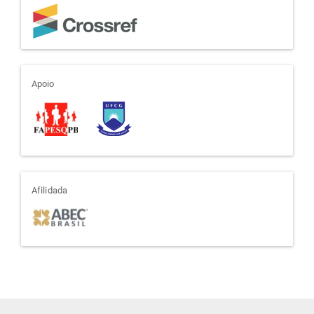
apoio
Apoio
afiliada
Afilidada