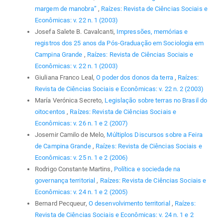
margem de manobra”
,
Raízes: Revista de Ciências Sociais e
Econômicas: v. 22 n. 1 (2003)
Josefa Salete B. Cavalcanti,
Impressões, memórias e
registros dos 25 anos da Pós-Graduação em Sociologia em
Campina Grande
,
Raízes: Revista de Ciências Sociais e
Econômicas: v. 22 n. 1 (2003)
Giuliana Franco Leal,
O poder dos donos da terra
,
Raízes:
Revista de Ciências Sociais e Econômicas: v. 22 n. 2 (2003)
María Verónica Secreto,
Legislação sobre terras no Brasil do
oitocentos
,
Raízes: Revista de Ciências Sociais e
Econômicas: v. 26 n. 1 e 2 (2007)
Josemir Camilo de Melo,
Múltiplos Discursos sobre a Feira
de Campina Grande
,
Raízes: Revista de Ciências Sociais e
Econômicas: v. 25 n. 1 e 2 (2006)
Rodrigo Constante Martins,
Política e sociedade na
governança territorial
,
Raízes: Revista de Ciências Sociais e
Econômicas: v. 24 n. 1 e 2 (2005)
Bernard Pecqueur,
O desenvolvimento territorial
,
Raízes:
Revista de Ciências Sociais e Econômicas: v. 24 n. 1 e 2