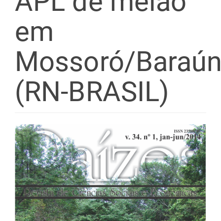
APL de melão
em
Mossoró/Baraú
(RN-BRASIL)
Barra
lateral
de
artigos