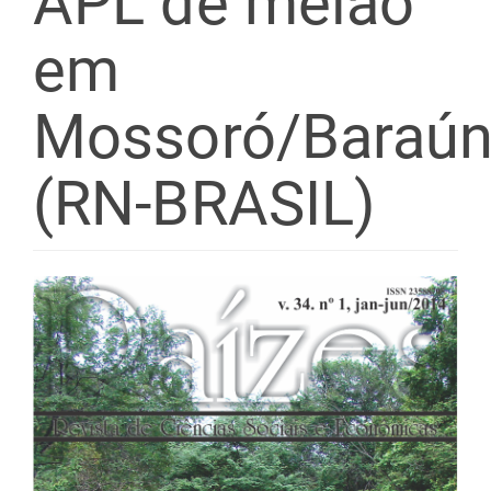
APL de melão
em
Mossoró/Baraú
(RN-BRASIL)
Barra
lateral
de
artigos