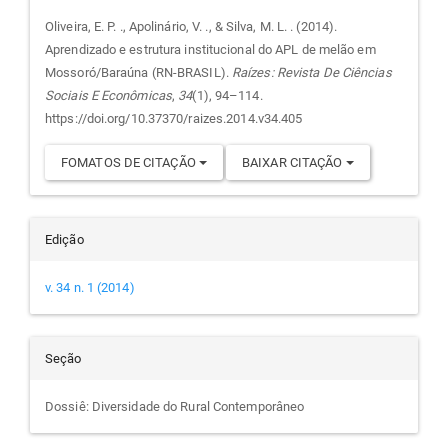
do
Oliveira, E. P. ., Apolinário, V. ., & Silva, M. L. . (2014).
Aprendizado e estrutura institucional do APL de melão em
artigo
Mossoró/Baraúna (RN-BRASIL).
Raízes: Revista De Ciências
Sociais E Econômicas
,
34
(1), 94–114.
https://doi.org/10.37370/raizes.2014.v34.405
FOMATOS DE CITAÇÃO
BAIXAR CITAÇÃO
Edição
v. 34 n. 1 (2014)
Seção
Dossiê: Diversidade do Rural Contemporâneo