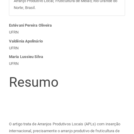
Arranjo Produtivo Local; Fruticultura de Melão; Rio Grande do
Norte; Brasil.
Conteúdo
Estévani Pereira Oliveira
UFRN
do
Valdênia Apolinário
UFRN
artigo
Maria Lussieu Silva
UFRN
principal
Resumo
O artigo trata de Arranjos Produtivos Locais (APLs) com inserção
internacional, precisamente o arranjo produtivo de fruticultura de