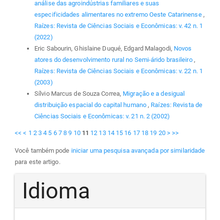
análise das agroindústrias familiares e suas
especificidades alimentares no extremo Oeste Catarinense
,
Raízes: Revista de Ciências Sociais e Econômicas: v. 42 n. 1
(2022)
Eric Sabourin, Ghislaine Duqué, Edgard Malagodi,
Novos
atores do desenvolvimento rural no Semi-árido brasileiro
,
Raízes: Revista de Ciências Sociais e Econômicas: v. 22 n. 1
(2003)
Sílvio Marcus de Souza Correa,
Migração e a desigual
distribuição espacial do capital humano
,
Raízes: Revista de
Ciências Sociais e Econômicas: v. 21 n. 2 (2002)
<<
<
1
2
3
4
5
6
7
8
9
10
11
12
13
14
15
16
17
18
19
20
>
>>
Você também pode
iniciar uma pesquisa avançada por similaridade
para este artigo.
Idioma