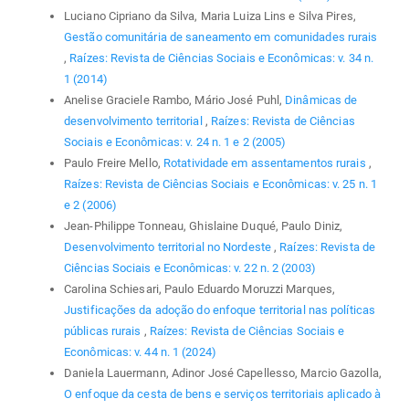
Luciano Cipriano da Silva, Maria Luiza Lins e Silva Pires,
Gestão comunitária de saneamento em comunidades rurais
,
Raízes: Revista de Ciências Sociais e Econômicas: v. 34 n.
1 (2014)
Anelise Graciele Rambo, Mário José Puhl,
Dinâmicas de
desenvolvimento territorial
,
Raízes: Revista de Ciências
Sociais e Econômicas: v. 24 n. 1 e 2 (2005)
Paulo Freire Mello,
Rotatividade em assentamentos rurais
,
Raízes: Revista de Ciências Sociais e Econômicas: v. 25 n. 1
e 2 (2006)
Jean-Philippe Tonneau, Ghislaine Duqué, Paulo Diniz,
Desenvolvimento territorial no Nordeste
,
Raízes: Revista de
Ciências Sociais e Econômicas: v. 22 n. 2 (2003)
Carolina Schiesari, Paulo Eduardo Moruzzi Marques,
Justificações da adoção do enfoque territorial nas políticas
públicas rurais
,
Raízes: Revista de Ciências Sociais e
Econômicas: v. 44 n. 1 (2024)
Daniela Lauermann, Adinor José Capellesso, Marcio Gazolla,
O enfoque da cesta de bens e serviços territoriais aplicado à