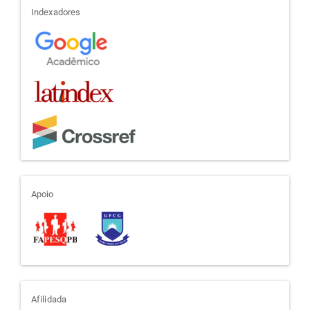
indexadores
Indexadores
apoio
Apoio
afiliada
Afilidada