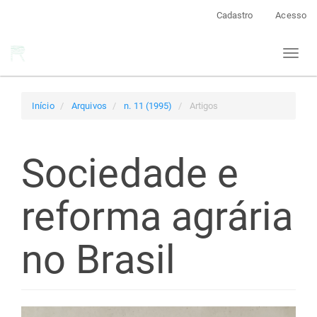
Navegação
Cadastro
Acesso
Principal
Conteúdo
Toggl
principal
naviga
Barra
Lateral
Início
Arquivos
n. 11 (1995)
Artigos
Sociedade e
reforma agrária
no Brasil