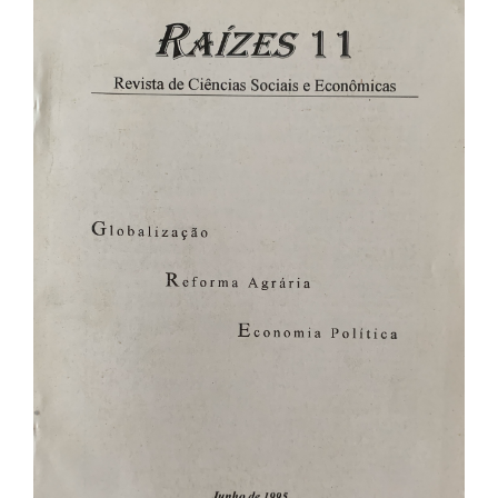
Barra
lateral
de
artigos