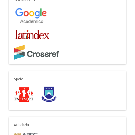
indexadores
apoio
Apoio
afiliada
Afilidada