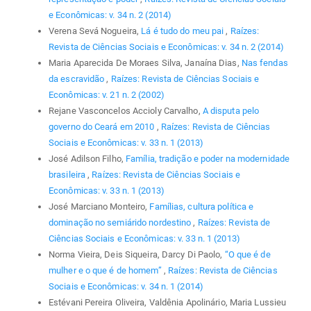
e Econômicas: v. 34 n. 2 (2014)
Verena Sevá Nogueira,
Lá é tudo do meu pai
,
Raízes:
Revista de Ciências Sociais e Econômicas: v. 34 n. 2 (2014)
Maria Aparecida De Moraes Silva, Janaína Dias,
Nas fendas
da escravidão
,
Raízes: Revista de Ciências Sociais e
Econômicas: v. 21 n. 2 (2002)
Rejane Vasconcelos Accioly Carvalho,
A disputa pelo
governo do Ceará em 2010
,
Raízes: Revista de Ciências
Sociais e Econômicas: v. 33 n. 1 (2013)
José Adilson Filho,
Família, tradição e poder na modernidade
brasileira
,
Raízes: Revista de Ciências Sociais e
Econômicas: v. 33 n. 1 (2013)
José Marciano Monteiro,
Famílias, cultura política e
dominação no semiárido nordestino
,
Raízes: Revista de
Ciências Sociais e Econômicas: v. 33 n. 1 (2013)
Norma Vieira, Deis Siqueira, Darcy Di Paolo,
“O que é de
mulher e o que é de homem”
,
Raízes: Revista de Ciências
Sociais e Econômicas: v. 34 n. 1 (2014)
Estévani Pereira Oliveira, Valdênia Apolinário, Maria Lussieu