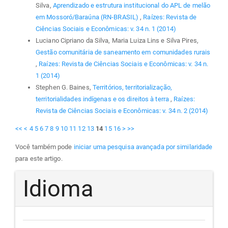
Silva,
Aprendizado e estrutura institucional do APL de melão
em Mossoró/Baraúna (RN-BRASIL)
,
Raízes: Revista de
Ciências Sociais e Econômicas: v. 34 n. 1 (2014)
Luciano Cipriano da Silva, Maria Luiza Lins e Silva Pires,
Gestão comunitária de saneamento em comunidades rurais
,
Raízes: Revista de Ciências Sociais e Econômicas: v. 34 n.
1 (2014)
Stephen G. Baines,
Territórios, territorialização,
territorialidades indígenas e os direitos à terra
,
Raízes:
Revista de Ciências Sociais e Econômicas: v. 34 n. 2 (2014)
<<
<
4
5
6
7
8
9
10
11
12
13
14
15
16
>
>>
Você também pode
iniciar uma pesquisa avançada por similaridade
para este artigo.
Idioma