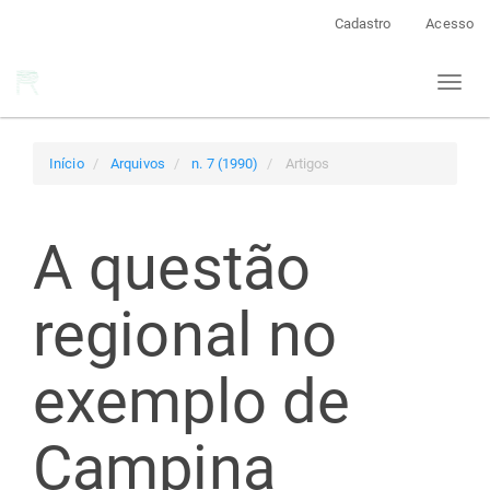
Navegação
Cadastro
Acesso
Principal
Conteúdo
Toggl
principal
naviga
Barra
Lateral
Início
Arquivos
n. 7 (1990)
Artigos
A questão
regional no
exemplo de
Campina