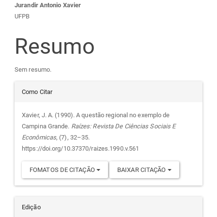
Conteúdo
Jurandir Antonio Xavier
UFPB
do
Resumo
artigo
Sem resumo.
principal
Detalhes
Como Citar
do
Xavier, J. A. (1990). A questão regional no exemplo de
Campina Grande.
Raízes: Revista De Ciências Sociais E
artigo
Econômicas
, (7), 32–35.
https://doi.org/10.37370/raizes.1990.v.561
FOMATOS DE CITAÇÃO
BAIXAR CITAÇÃO
Edição