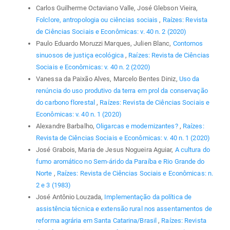
Carlos Guilherme Octaviano Valle, José Glebson Vieira,
Folclore, antropologia ou ciências sociais
,
Raízes: Revista
de Ciências Sociais e Econômicas: v. 40 n. 2 (2020)
Paulo Eduardo Moruzzi Marques, Julien Blanc,
Contornos
sinuosos de justiça ecológica
,
Raízes: Revista de Ciências
Sociais e Econômicas: v. 40 n. 2 (2020)
Vanessa da Paixão Alves, Marcelo Bentes Diniz,
Uso da
renúncia do uso produtivo da terra em prol da conservação
do carbono florestal
,
Raízes: Revista de Ciências Sociais e
Econômicas: v. 40 n. 1 (2020)
Alexandre Barbalho,
Oligarcas e modernizantes?
,
Raízes:
Revista de Ciências Sociais e Econômicas: v. 40 n. 1 (2020)
José Grabois, Maria de Jesus Nogueira Aguiar,
A cultura do
fumo aromático no Sem-árido da Paraíba e Rio Grande do
Norte
,
Raízes: Revista de Ciências Sociais e Econômicas: n.
2 e 3 (1983)
José Antônio Louzada,
Implementação da política de
assistência técnica e extensão rural nos assentamentos de
reforma agrária em Santa Catarina/Brasil
,
Raízes: Revista