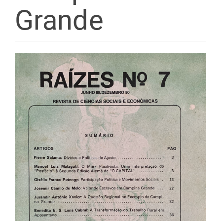
Grande
Barra
lateral
de
artigos