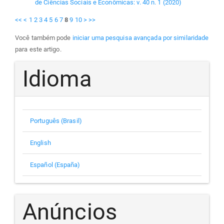
de Ciências Sociais e Econômicas: v. 40 n. 1 (2020)
<<
<
1
2
3
4
5
6
7
8
9
10
>
>>
Você também pode
iniciar uma pesquisa avançada por similaridade
para este artigo.
Idioma
Português (Brasil)
English
Español (España)
Anúncios