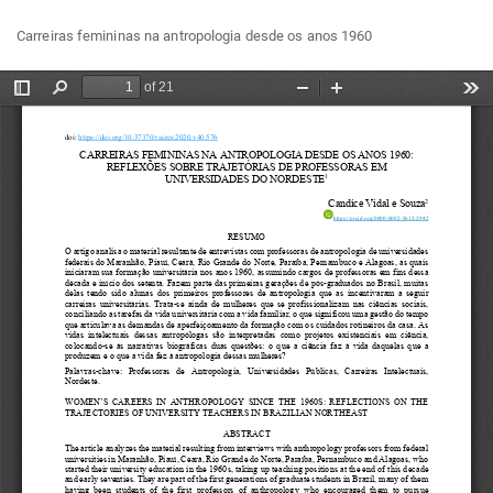
Voltar
Bai
Ba
Carreiras femininas na antropologia desde os anos 1960
aos
P
Detalhes
do
Artigo