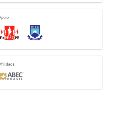
apoio
Apoio
afiliada
Afilidada