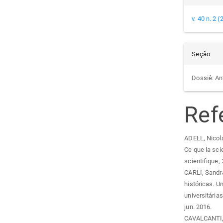
v. 40 n. 2 
Seção
Dossiê: An
Ref
ADELL, Nicolas
Ce que la scie
scientifique,
CARLI, Sandra
históricas. U
universitárias
jun. 2016.
CAVALCANTI, 