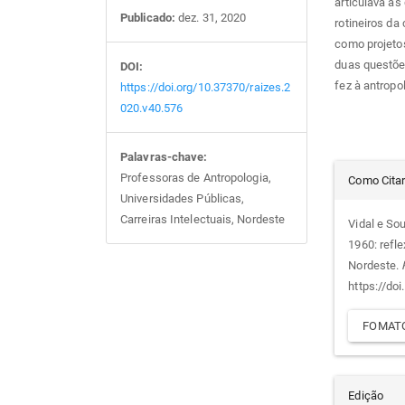
articulava a
Publicado:
dez. 31, 2020
rotineiros da
como projetos
duas questões
DOI:
fez à antrop
https://doi.org/10.37370/raizes.2
020.v40.576
Palavras-chave:
Det
Professoras de Antropologia,
Como Cita
Universidades Públicas,
do
Carreiras Intelectuais, Nordeste
Vidal e So
1960: refl
arti
Nordeste.
https://do
FOMATO
Edição