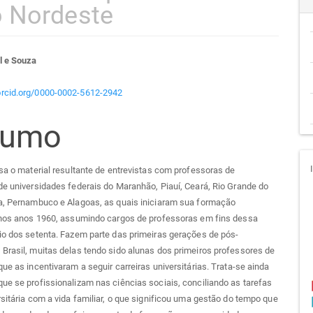
o Nordeste
teúdo
l e Souza
/orcid.org/0000-0002-5612-2942
sumo
go
cipal
isa o material resultante de entrevistas com professoras de
de universidades federais do Maranhão, Piauí, Ceará, Rio Grande do
ba, Pernambuco e Alagoas, as quais iniciaram sua formação
a nos anos 1960, assumindo cargos de professoras em fins dessa
io dos setenta. Fazem parte das primeiras gerações de pós-
Brasil, muitas delas tendo sido alunas dos primeiros professores de
que as incentivaram a seguir carreiras universitárias. Trata-se ainda
ue se profissionalizam nas ciências sociais, conciliando as tarefas
rsitária com a vida familiar, o que significou uma gestão do tempo que