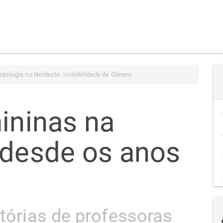
opologia no Nordeste: Invisibilidade de Gênero
mininas na
 desde os anos
etórias de professoras