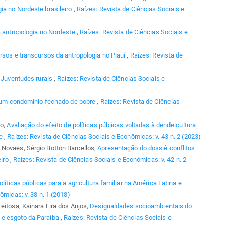
ia no Nordeste brasileiro
,
Raízes: Revista de Ciências Sociais e
a antropologia no Nordeste
,
Raízes: Revista de Ciências Sociais e
rsos e transcursos da antropologia no Piauí
,
Raízes: Revista de
,
Juventudes rurais
,
Raízes: Revista de Ciências Sociais e
 um condomínio fechado de pobre
,
Raízes: Revista de Ciências
ro,
Avaliação do efeito de políticas públicas voltadas à dendeicultura
se
,
Raízes: Revista de Ciências Sociais e Econômicas: v. 43 n. 2 (2023)
 Novaes, Sérgio Botton Barcellos,
Apresentação do dossiê conflitos
eiro
,
Raízes: Revista de Ciências Sociais e Econômicas: v. 42 n. 2
olíticas públicas para a agricultura familiar na América Latina e
ômicas: v. 38 n. 1 (2018)
eitosa, Kainara Lira dos Anjos,
Desigualdades socioambientais do
 e esgoto da Paraíba
,
Raízes: Revista de Ciências Sociais e