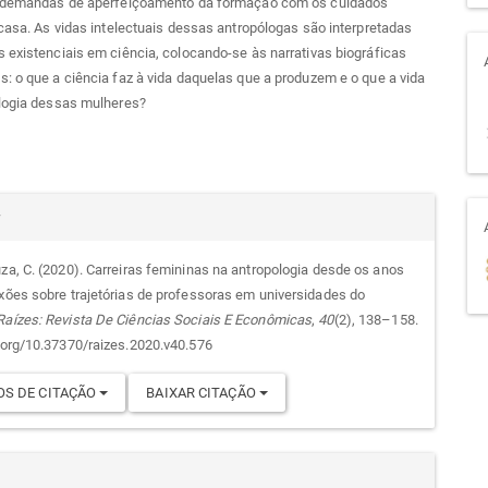
s demandas de aperfeiçoamento da formação com os cuidados
 casa. As vidas intelectuais dessas antropólogas são interpretadas
 existenciais em ciência, colocando-se às narrativas biográficas
: o que a ciência faz à vida daquelas que a produzem e o que a vida
ologia dessas mulheres?
alhes
r
uza, C. (2020). Carreiras femininas na antropologia desde os anos
exões sobre trajetórias de professoras em universidades do
go
Raízes: Revista De Ciências Sociais E Econômicas
,
40
(2), 138–158.
i.org/10.37370/raizes.2020.v40.576
S DE CITAÇÃO
BAIXAR CITAÇÃO