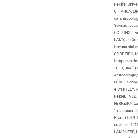
Recife: Univ
CHIANCA, Luci
da antropolog
Sociais. João
COLLINOT, Ann
LAMY, Jerôme (
travaux histor
CORDEIRO, Ma
temporais dos
2013, 304f. 
Antropologia
ELIAS, Norber
e WHITLEY, Ri
Reidel, 1982.
FERREIRA, Lu
“Instituciona
Brasil (1939-
supl., p. 43-7
LAMPHERE, Lou