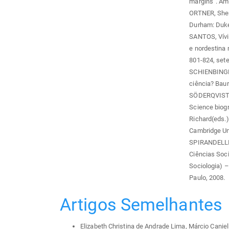
margins”. Ame
ORTNER, Sherr
Durham: Duke
SANTOS, Vívia
e nordestina n
801-824, set
SCHIENBINGER
ciência? Bau
SÖDERQVIST, T
Science biog
Richard(eds.)
Cambridge Uni
SPIRANDELLI, 
Ciências Soc
Sociologia) 
Paulo, 2008.
Artigos Semelhantes
Elizabeth Christina de Andrade Lima, Márcio Caniel