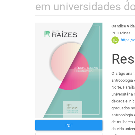
em universidades d
Barra
Con
Candice Vida
PUC Minas
lateral
do
https:/
Re
de
arti
artigos
prin
O artigo anal
antropologia 
Norte, Paraí
universitári
década e iníc
graduados no 
antropologia 
de mulheres q
PDF
da vida unive