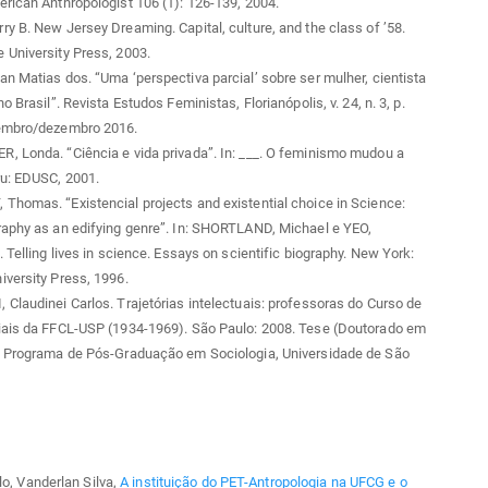
rican Anthropologist 106 (1): 126-139, 2004.
y B. New Jersey Dreaming. Capital, culture, and the class of ’58.
 University Press, 2003.
n Matias dos. “Uma ‘perspectiva parcial’ sobre ser mulher, cientista
o Brasil”. Revista Estudos Feministas, Florianópolis, v. 24, n. 3, p.
embro/dezembro 2016.
, Londa. “Ciência e vida privada”. In: ___. O feminismo mudou a
ru: EDUSC, 2001.
homas. “Existencial projects and existential choice in Science:
raphy as an edifying genre”. In: SHORTLAND, Michael e YEO,
. Telling lives in science. Essays on scientific biography. New York:
versity Press, 1996.
Claudinei Carlos. Trajetórias intelectuais: professoras do Curso de
iais da FFCL-USP (1934-1969). São Paulo: 2008. Tese (Doutorado em
– Programa de Pós-Graduação em Sociologia, Universidade de São
lo, Vanderlan Silva,
A instituição do PET-Antropologia na UFCG e o