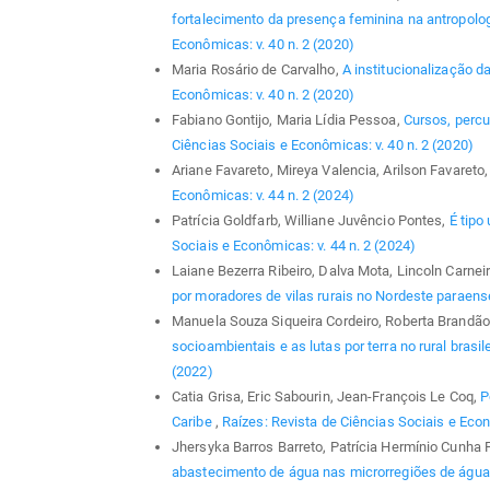
fortalecimento da presença feminina na antropolog
Econômicas: v. 40 n. 2 (2020)
Maria Rosário de Carvalho,
A institucionalização d
Econômicas: v. 40 n. 2 (2020)
Fabiano Gontijo, Maria Lídia Pessoa,
Cursos, percu
Ciências Sociais e Econômicas: v. 40 n. 2 (2020)
Ariane Favareto, Mireya Valencia, Arilson Favareto
Econômicas: v. 44 n. 2 (2024)
Patrícia Goldfarb, Williane Juvêncio Pontes,
É tipo
Sociais e Econômicas: v. 44 n. 2 (2024)
Laiane Bezerra Ribeiro, Dalva Mota, Lincoln Carnei
por moradores de vilas rurais no Nordeste paraen
Manuela Souza Siqueira Cordeiro, Roberta Brandão
socioambientais e as lutas por terra no rural brasil
(2022)
Catia Grisa, Eric Sabourin, Jean-François Le Coq,
P
Caribe
,
Raízes: Revista de Ciências Sociais e Econ
Jhersyka Barros Barreto, Patrícia Hermínio Cunha F
abastecimento de água nas microrregiões de água