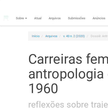
Navegação
Principal
Conteúdo
Sobre
Atual
Arquivos
Submissões
Anúncios
principal
Barra
Lateral
Início
Arquivos
v. 40 n. 2 (2020)
Dossiê: Antr
Carreiras fe
antropologia
1960
reflexões sobre traj