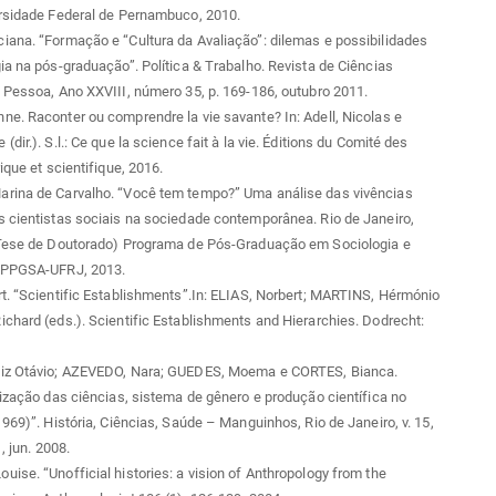
ersidade Federal de Pernambuco, 2010.
ana. “Formação e “Cultura da Avaliação”: dilemas e possibilidades
ia na pós-graduação”. Política & Trabalho. Revista de Ciências
 Pessoa, Ano XXVIII, número 35, p. 169-186, outubro 2011.
e. Raconter ou comprendre la vie savante? In: Adell, Nicolas e
dir.). S.l.: Ce que la science fait à la vie. Éditions du Comité des
ique et scientifique, 2016.
rina de Carvalho. “Você tem tempo?” Uma análise das vivências
 cientistas sociais na sociedade contemporânea. Rio de Janeiro,
(Tese de Doutorado) Programa de Pós-Graduação em Sociologia e
/PPGSA-UFRJ, 2013.
t. “Scientific Establishments”.In: ELIAS, Norbert; MARTINS, Hérmónio
chard (eds.). Scientific Establishments and Hierarchies. Dodrecht:
iz Otávio; AZEVEDO, Nara; GUEDES, Moema e CORTES, Bianca.
lização das ciências, sistema de gênero e produção científica no
1969)”. História, Ciências, Saúde – Manguinhos, Rio de Janeiro, v. 15,
1, jun. 2008.
ise. “Unofficial histories: a vision of Anthropology from the