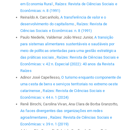
em Economia Rural
,
Raízes: Revista de Ciências Sociais e
Econômicas: n. 8 (1991)
Reinaldo A. Carcanholo,
A transferência de valor e o
desenvolvimento do capitalismo
,
Raízes: Revista de
Ciências Sociais e Econômicas: n. 8 (1991)
Paulo Niederle, Valdemar João Wesz Junior,
A transição
para sistemas alimentares sustentáveis e saudáveis por
meio de políticas orientadas para uma gestão estratégica
das práticas sociais
,
Raízes: Revista de Ciências Sociais e
Econômicas: v. 42 n. Especial (2022): 40 anos da Revista
Raízes
Adinor José Capellesso,
O turismo enquanto componente de
uma cesta de bens e serviços territoriais no extremo oeste
catarinense
,
Raízes: Revista de Ciências Sociais e
Econômicas: v. 44 n. 1 (2024)
Renê Birochi, Carolina Vivan, Ana Clara de Borba Granzotto,
As faces divergentes das organizações em redes
agroalimentares
,
Raízes: Revista de Ciências Sociais e
Econômicas: v. 39 n. 1 (2019)