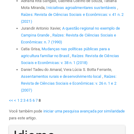
Adriana Rita Sangalli, Gabriela Coelho de Souza, Tatiana
Mota Miranda,
Iniciativas agroalimentares sustentáveis
,
Raízes: Revista de Ciências Sociais e Econômicas: v. 41 n. 2
(2021)
Jurandir Antonio Xavier,
A questão regional no exemplo de
Campina Grande
,
Raízes: Revista de Ciências Sociais e
Econômicas: n. 7 (1990)
Catia Grisa,
Mudanças nas políticas públicas para a
agricultura familiar no Brasil
,
Raízes: Revista de Ciências
Sociais e Econômicas: v. 38 n. 1 (2018)
Daniel Tadeu do Amaral, Vera Lúcia S. Botta Ferrante,
Assentamentos rurais e desenvolvimento local
,
Raízes:
Revista de Ciências Sociais e Econômicas: v. 26 n. 1 e 2
(2007)
<<
<
1
2
3
4
5
6
7
8
Você também pode
iniciar uma pesquisa avançada por similaridade
para este artigo.