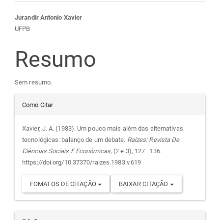
Conteúdo
Jurandir Antonio Xavier
UFPB
do
Resumo
artigo
Sem resumo.
principal
Detalhes
Como Citar
do
Xavier, J. A. (1983). Um pouco mais além das alternativas
tecnológicas: balanço de um debate.
Raízes: Revista De
artigo
Ciências Sociais E Econômicas
, (2 e 3), 127–136.
https://doi.org/10.37370/raizes.1983.v.619
FOMATOS DE CITAÇÃO
BAIXAR CITAÇÃO