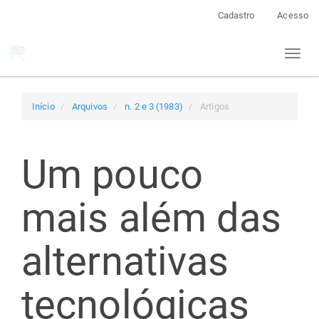
Navegação
Cadastro
Acesso
Principal
Conteúdo
Toggl
principal
naviga
Barra
Lateral
Início
Arquivos
n. 2 e 3 (1983)
Artigos
Um pouco
mais além das
alternativas
tecnológicas