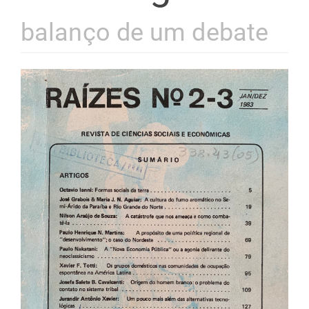
balanço de um debate
Barra
lateral
de
artigos