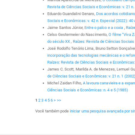
Revista de Ciências Sociais e Econômicas: v. 21 n.
Eduardo Guandalini Genaro,
Dos acordos cotidian
Sociais e Econômicas: v. 42 n. Especial (2022): 40
Jaime Santos Júnior,
Entre o palco e a coxia
,
Raíze
Celso Gestermeier do Nascimento,
O filme “Viva 
do século XX
,
Raízes: Revista de Ciências Sociais 
José Rodolfo Tenório Lima, Bruno Setton Gonçalve
incorporação das tecnologias mecânicas e o reforç
Raízes: Revista de Ciências Sociais e Econômicas: 
James C. Scott, Marilda A. de Menezes, Lemuel Gu
de Ciências Sociais e Econômicas: v. 21 n. 1 (2002
Michel Zaidan Filho,
A lavoura canavieira e a exp
Ciências Sociais e Econômicas: n. 4 e 5 (1985)
1
2
3
4
5
6
>
>>
Você também pode
iniciar uma pesquisa avançada por si