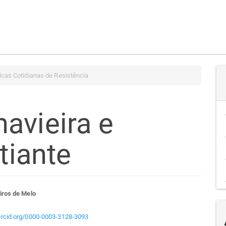
icas Cotidianas de Resistência
avieira e
tiante
teúdo
iros de Melo
/orcid.org/0000-0003-3128-3093