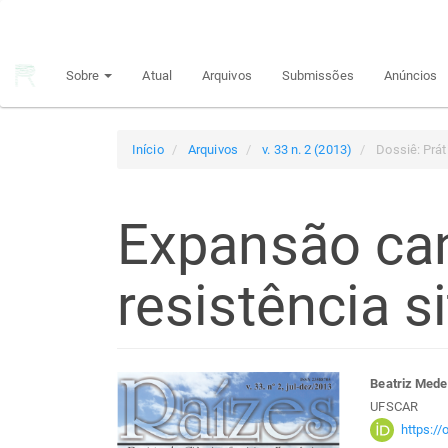
Navegação
Principal
Conteúdo
Sobre
Atual
Arquivos
Submissões
Anúncios
principal
Barra
Lateral
Início
Arquivos
v. 33 n. 2 (2013)
Dossiê: Prát
Expansão can
resistência si
Barra
Con
Beatriz Mede
UFSCAR
lateral
do
https:/