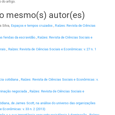
 do artigo.
elo mesmo(s) autor(es)
s Silva,
Espaços e tempos cruzados
,
Raízes: Revista de Ciências
s fendas da escravidão
,
Raízes: Revista de Ciências Sociais e
urais
,
Raízes: Revista de Ciências Sociais e Econômicas: v. 27 n. 1
ncia cotidiana
,
Raízes: Revista de Ciências Sociais e Econômicas: v.
ominação negociada
,
Raízes: Revista de Ciências Sociais e
tidiana, de James Scott, na análise do universo das organizações
e Econômicas: v. 33 n. 2 (2013)
nês e a sua importância enquanto resistência à dominação
,
Raízes: