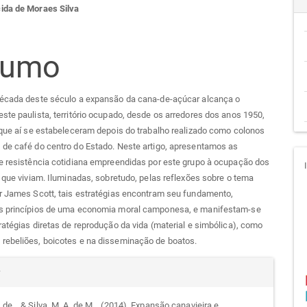
ida de Moraes Silva
go
cipal
sumo
década deste século a expansão da cana-de-açúcar alcança o
ste paulista, território ocupado, desde os arredores dos anos 1950,
 que aí se estabeleceram depois do trabalho realizado como colonos
 de café do centro do Estado. Neste artigo, apresentamos as
e resistência cotidiana empreendidas por este grupo à ocupação dos
m que viviam. Iluminadas, sobretudo, pelas reflexões sobre o tema
r James Scott, tais estratégias encontram seu fundamento,
s princípios de uma economia moral camponesa, e manifestam-se
ratégias diretas de reprodução da vida (material e simbólica), como
rebeliões, boicotes e na disseminação de boatos.
alhes
r
 de ., & Silva, M. A. de M. . (2014). Expansão canavieira e