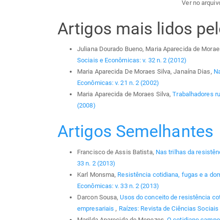
Ver no arquivo
Artigos mais lidos p
Juliana Dourado Bueno, Maria Aparecida de Morae
Sociais e Econômicas: v. 32 n. 2 (2012)
Maria Aparecida De Moraes Silva, Janaína Dias,
Na
Econômicas: v. 21 n. 2 (2002)
Maria Aparecida de Moraes Silva,
Trabalhadores r
(2008)
Artigos Semelhantes
Francisco de Assis Batista,
Nas trilhas da resistê
33 n. 2 (2013)
Karl Monsma,
Resistência cotidiana, fugas e a d
Econômicas: v. 33 n. 2 (2013)
Darcon Sousa,
Usos do conceito de resistência co
empresariais
,
Raízes: Revista de Ciências Sociais 
Marilda Aparecida de Menezes,
O cotidiano campo