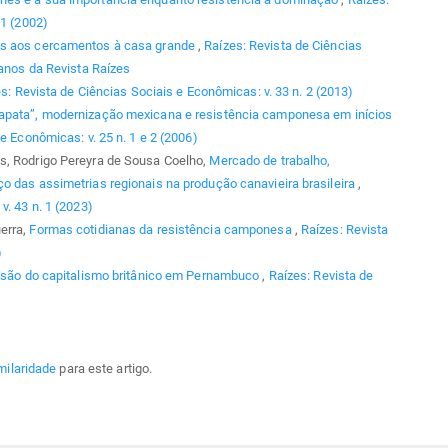
 1 (2002)
os aos cercamentos à casa grande
,
Raízes: Revista de Ciências
 anos da Revista Raízes
s: Revista de Ciências Sociais e Econômicas: v. 33 n. 2 (2013)
Zapata”, modernização mexicana e resistência camponesa em inícios
e Econômicas: v. 25 n. 1 e 2 (2006)
s, Rodrigo Pereyra de Sousa Coelho,
Mercado de trabalho,
o das assimetrias regionais na produção canavieira brasileira
,
v. 43 n. 1 (2023)
erra,
Formas cotidianas da resistência camponesa
,
Raízes: Revista
)
ansão do capitalismo britânico em Pernambuco
,
Raízes: Revista de
milaridade
para este artigo.