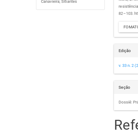
do
Canavieira; Sitiantes
resistência
arti
82–103. ht
FOMATO
Edição
v. 33 n. 2 
Seção
Dossiê: Pr
Ref