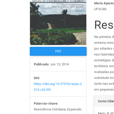
Maria Aparec
de
arti
UFSCAR
artigos
prin
Re
Na primeira 
extremo noroe
por sitiantes
PDF
nas fazendas
estratégias d
Publicado:
Jun 13, 2014
territórios e
realizadas po
sobretudo no
DOI:
tanto nas est
https://doi.org/10.37370/raizes.2
em pequenas 
013.v33.391
Det
Como Cita
Palavras-chave:
Resistência Cotidiana; Expansão
Melo, B. M.