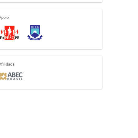
apoio
Apoio
afiliada
Afilidada