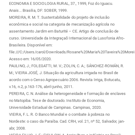
ECONOMIA E SOCIOLOGIA RURAL, 37., 1999, Foz do Iguacu.
Anais... Brasilia, DF: SOBER, 1999.
MOREIRA, R. M. T. Sustentabilidade do projeto de inclusão
econômica e social na categoria de mecanização agrícola no
assentamento Jardim em Baturité – CE. Artigo de conclusão de
curso. Universidade da Integraçaõ Internacional da Lusofonia Afro-
Brasileira. Disponível em:
file:///C:/Users/carol/Downloads/Rosane%20Maria%20Taveira%20Moreir
Acesso em: 16/05/2020.
PAULINO, J.; FOLEGATTI, M. V.; ZOLIN, C. A.; SÁNCHEZ-ROMÁN, R.
M.; VIEIRA JOSÉ, J. Situação da agricultura irrigada no Brasil de
acordo com o Censo Agropecuário 2006. Revista Irriga, Botucatu,
v.16, n.2, p.163-176, abril-junho, 2011.
PEREIRA, C. N. Análise da heterogeneidade e formação de enclaves
no Matopiba. Tese de doutorado. Instituto de Economia,
Universidade Estadual de Campinas. Campinas, 2020.
VIEIRA, F. L. R. O Banco Mundial e o combate à pobreza no
Nordeste: o caso da Paraíba. Cad. CRH, vol. 21, nº 52, Salvador, jan-
abr, 2008.