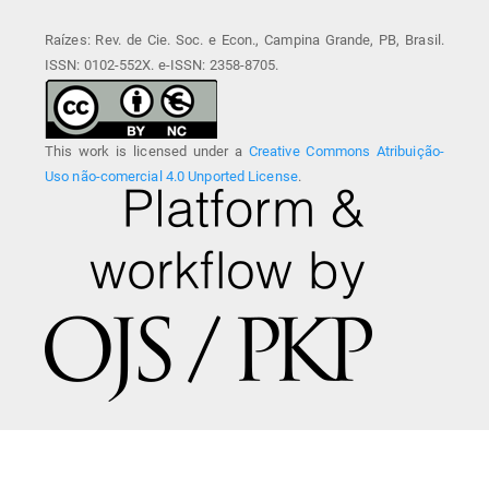
Raízes: Rev. de Cie. Soc. e Econ., Campina Grande, PB, Brasil.
ISSN: 0102-552X. e-ISSN: 2358-8705.
This work is licensed under a
Creative Commons Atribuição-
Uso não-comercial 4.0 Unported License
.