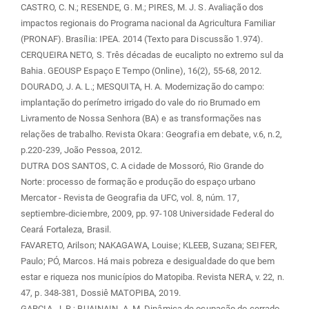
CASTRO, C. N.; RESENDE, G. M.; PIRES, M. J. S. Avaliação dos
impactos regionais do Programa nacional da Agricultura Familiar
(PRONAF). Brasília: IPEA. 2014 (Texto para Discussão 1.974).
CERQUEIRA NETO, S. Três décadas de eucalipto no extremo sul da
Bahia. GEOUSP Espaço E Tempo (Online), 16(2), 55-68, 2012.
DOURADO, J. A. L.; MESQUITA, H. A. Modernização do campo:
implantação do perímetro irrigado do vale do rio Brumado em
Livramento de Nossa Senhora (BA) e as transformações nas
relações de trabalho. Revista Okara: Geografia em debate, v.6, n.2,
p.220-239, João Pessoa, 2012.
DUTRA DOS SANTOS, C. A cidade de Mossoró, Rio Grande do
Norte: processo de formação e produção do espaço urbano
Mercator - Revista de Geografia da UFC, vol. 8, núm. 17,
septiembre-diciembre, 2009, pp. 97-108 Universidade Federal do
Ceará Fortaleza, Brasil.
FAVARETO, Arilson; NAKAGAWA, Louise; KLEEB, Suzana; SEIFER,
Paulo; PÓ, Marcos. Há mais pobreza e desigualdade do que bem
estar e riqueza nos municípios do Matopiba. Revista NERA, v. 22, n.
47, p. 348-381, Dossiê MATOPIBA, 2019.
GARCIA, J. R.; BUAINAIN, A. M. Dinâmica de ocupação do cerrado