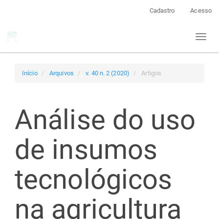
Navegação
Cadastro
Acesso
Principal
Conteúdo
Toggl
principal
naviga
Barra
Lateral
Início
Arquivos
v. 40 n. 2 (2020)
Artigos
Análise do uso
de insumos
tecnológicos
na agricultura