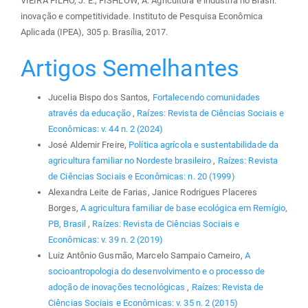
VIEIRA FILHO, J. E.; FISHLOW, A. Agricultura e indústria no Brasil:
inovação e competitividade. Instituto de Pesquisa Econômica
Aplicada (IPEA), 305 p. Brasília, 2017.
Artigos Semelhantes
Jucelia Bispo dos Santos,
Fortalecendo comunidades
através da educação
,
Raízes: Revista de Ciências Sociais e
Econômicas: v. 44 n. 2 (2024)
José Aldemir Freire,
Política agrícola e sustentabilidade da
agricultura familiar no Nordeste brasileiro
,
Raízes: Revista
de Ciências Sociais e Econômicas: n. 20 (1999)
Alexandra Leite de Farias, Janice Rodrigues Placeres
Borges,
A agricultura familiar de base ecológica em Remígio,
PB, Brasil
,
Raízes: Revista de Ciências Sociais e
Econômicas: v. 39 n. 2 (2019)
Luiz Antônio Gusmão, Marcelo Sampaio Carneiro,
A
socioantropologia do desenvolvimento e o processo de
adoção de inovações tecnológicas
,
Raízes: Revista de
Ciências Sociais e Econômicas: v. 35 n. 2 (2015)