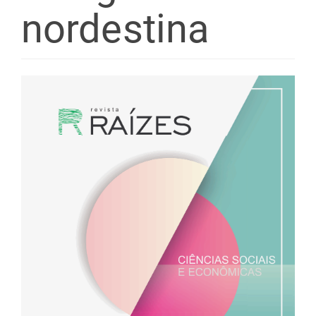
nordestina
Barra
lateral
de
artigos