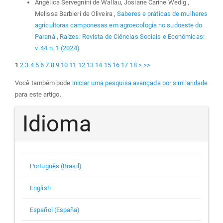
Angélica Servegnini de Wallau, Josiane Carine Wedig ,
Melissa Barbieri de Oliveira ,
Saberes e práticas de mulheres
agricultoras camponesas em agroecologia no sudoeste do
Paraná
,
Raízes: Revista de Ciências Sociais e Econômicas:
v. 44 n. 1 (2024)
1
2
3
4
5
6
7
8
9
10
11
12
13
14
15
16
17
18
>
>>
Você também pode
iniciar uma pesquisa avançada por similaridade
para este artigo.
Idioma
Português (Brasil)
English
Español (España)