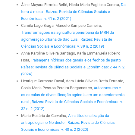
Áline Mayara Ferreira Bellé, Hieda Maria Pagliosa Corona,
Da
terra à mesa
,
Raízes: Revista de Ciências Sociais e
Econômicas: v. 41 n. 2 (2021)
Camila Lago Braga, Marcelo Sampaio Carneiro,
Transformações na agricultura periurbana da MRH da
aglomeração urbana de São Luís
,
Raízes: Revista de
Ciências Sociais e Econômicas: v. 39 n. 2 (2019)
Anna Karoline Oliveira Santiago, Karla Emmanuela Ribeiro
Hora,
Paisagens hídricas dos gerais e os fechos de pasto
,
Raízes: Revista de Ciências Sociais e Econômicas: v. 44 n. 2
(2024)
Henrique Carmona Duval, Vera Lúcia Silveira Botta Ferrante,
Sonia Maria Pessoa Pereira Bergamasco,
Autoconsumo e
as escalas de diversificação agrícola em um assentamento
rural
,
Raízes: Revista de Ciências Sociais e Econômicas: v.
32 n. 2 (2012)
Maria Rosário de Carvalho,
A institucionalização da
antropologia no Nordeste
,
Raízes: Revista de Ciências
Sociais e Econômicas: v. 40 n. 2 (2020)