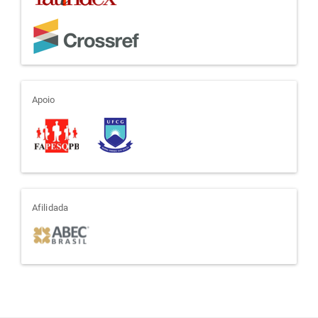
apoio
Apoio
afiliada
Afilidada