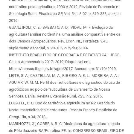
nordestino pela agricultura: 1990 e 2012. Revista de Economia e
Sociologia Rural. Piracicaba-SP, Vol. 54, nº 02, p. 319-338, abr/jun
2016.
GUANZIROLI, C. E.; SABBATO, A. D.; VIDAL, M. F. Evolução da
agricultura familiar nordestina: uma análise comparativa entre os
dois Censos Agropecuários. Rev. Econ. NE, Fortaleza, v.45,
suplemento especial, p. 93-105, out/dez, 2014.
INSTITUTO BRASILEIRO DE GEOGRAFIA E ESTATÍSTICA – IBGE.
Censo Agropecuário 2017. 2019. Disponível em:
https://censos.ibge.gov.br/agro/2017. Acesso em: 31/10/2019.
LEITE, S. A.; CASTELLAI, M. A.; RIBEIRO, A. E. L.; MOREIRA, A. A.;
AGUIAR, W. M. M. Perfil dos fruticultores e diagnóstico do uso de
agrotóxicos no polo de fruticultura de Livramento de Nossa
Senhora, Bahia. Revista Extensão Rural, v.23, n.2, 2016.
LOCATEL, C. D. Uso do território e agricultura no Rio Grande do
Norte: materialidades e estruturas. Revista Franco-Brasileira de
Geografia, n.34, 2018.
MARINOZZI, G.; CORREIA, R. C. Dinâmicas da agricultura irrigada
do Pólo Juazeiro-BA/Petrolina-PE. In: CONGRESSO BRASILEIRO DE