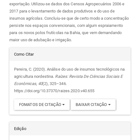
exportação. Utilizou-se dados dos Censos Agropecuários 2006 e
2017 para o levantamento de dados produtivos e do uso de
insumos agrícolas. Concluiu-se que de certo modo a concentração
persiste nos espaços convencionais, com algum espraiamento
para os novos polos frutícolas na Bahia, que vem demandando
maior uso de adubação e irrigação.
Detalhes
Como Citar
do
Pereira, C. (2020). Análise do uso de insumos tecnológicos na
agricultura nordestina.
Raízes: Revista De Ciências Sociais E
artigo
Econômicas
,
40
(2), 325–346.
https://doi.org/10.37370/raizes.2020.v40.655
FOMATOS DE CITAÇÃO
BAIXAR CITAÇÃO
Edição