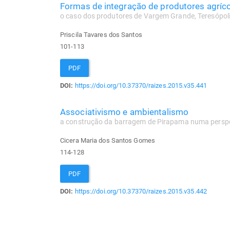
Formas de integração de produtores agríc
o caso dos produtores de Vargem Grande, Teresópoli
Priscila Tavares dos Santos
101-113
PDF
DOI:
https://doi.org/10.37370/raizes.2015.v35.441
Associativismo e ambientalismo
a construção da barragem de Pirapama numa perspe
Cicera Maria dos Santos Gomes
114-128
PDF
DOI:
https://doi.org/10.37370/raizes.2015.v35.442