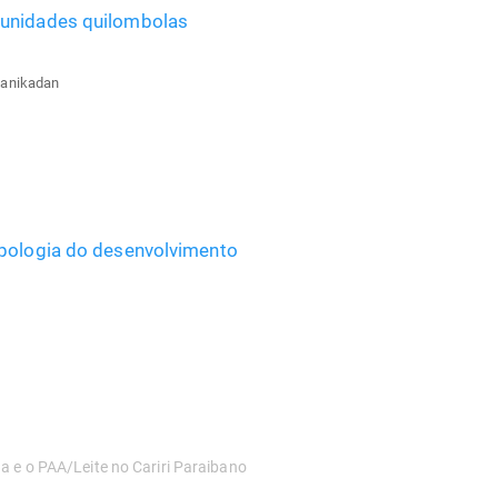
munidades quilombolas
Kanikadan
opologia do desenvolvimento
a e o PAA/Leite no Cariri Paraibano