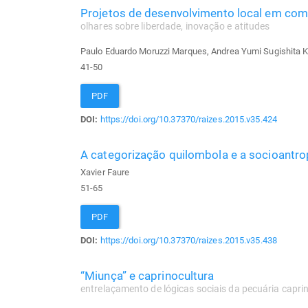
Projetos de desenvolvimento local em co
olhares sobre liberdade, inovação e atitudes
Paulo Eduardo Moruzzi Marques, Andrea Yumi Sugishita 
41-50
PDF
DOI:
https://doi.org/10.37370/raizes.2015.v35.424
A categorização quilombola e a socioantr
Xavier Faure
51-65
PDF
DOI:
https://doi.org/10.37370/raizes.2015.v35.438
“Miunça” e caprinocultura
entrelaçamento de lógicas sociais da pecuária caprin