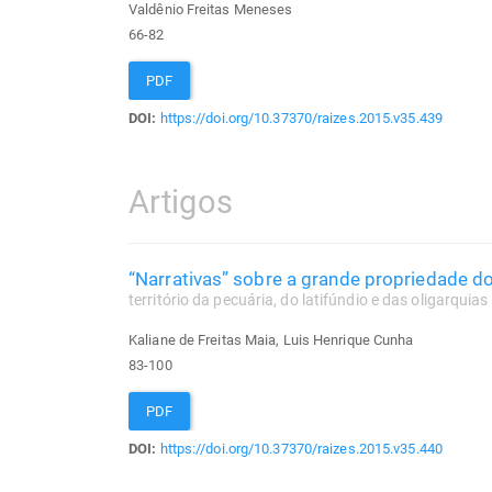
Valdênio Freitas Meneses
66-82
PDF
DOI:
https://doi.org/10.37370/raizes.2015.v35.439
Artigos
“Narrativas” sobre a grande propriedade d
território da pecuária, do latifúndio e das oligarquias
Kaliane de Freitas Maia, Luis Henrique Cunha
83-100
PDF
DOI:
https://doi.org/10.37370/raizes.2015.v35.440