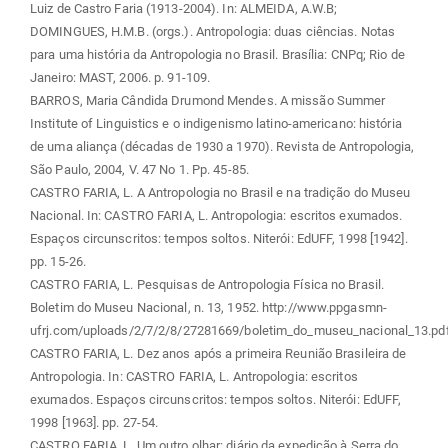
Luiz de Castro Faria (1913-2004). In: ALMEIDA, A.W.B;
DOMINGUES, H.M.B. (orgs.). Antropologia: duas ciências. Notas
para uma história da Antropologia no Brasil. Brasília: CNPq; Rio de
Janeiro: MAST, 2006. p. 91-109.
BARROS, Maria Cândida Drumond Mendes. A missão Summer
Institute of Linguistics e o indigenismo latino-americano: história
de uma aliança (décadas de 1930 a 1970). Revista de Antropologia,
São Paulo, 2004, V. 47 No 1. Pp. 45-85.
CASTRO FARIA, L. A Antropologia no Brasil e na tradição do Museu
Nacional. In: CASTRO FARIA, L. Antropologia: escritos exumados.
Espaços circunscritos: tempos soltos. Niterói: EdUFF, 1998 [1942].
pp. 15-26.
CASTRO FARIA, L. Pesquisas de Antropologia Física no Brasil.
Boletim do Museu Nacional, n. 13, 1952. http://www.ppgasmn-
ufrj.com/uploads/2/7/2/8/27281669/boletim_do_museu_nacional_13.pd
CASTRO FARIA, L. Dez anos após a primeira Reunião Brasileira de
Antropologia. In: CASTRO FARIA, L. Antropologia: escritos
exumados. Espaços circunscritos: tempos soltos. Niterói: EdUFF,
1998 [1963]. pp. 27-54.
CASTRO FARIA, L. Um outro olhar: diário da expedição à Serra do