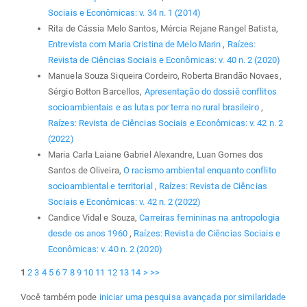
Sociais e Econômicas: v. 34 n. 1 (2014)
Rita de Cássia Melo Santos, Mércia Rejane Rangel Batista,
Entrevista com Maria Cristina de Melo Marin
,
Raízes:
Revista de Ciências Sociais e Econômicas: v. 40 n. 2 (2020)
Manuela Souza Siqueira Cordeiro, Roberta Brandão Novaes,
Sérgio Botton Barcellos,
Apresentação do dossiê conflitos
socioambientais e as lutas por terra no rural brasileiro
,
Raízes: Revista de Ciências Sociais e Econômicas: v. 42 n. 2
(2022)
Maria Carla Laiane Gabriel Alexandre, Luan Gomes dos
Santos de Oliveira,
O racismo ambiental enquanto conflito
socioambiental e territorial
,
Raízes: Revista de Ciências
Sociais e Econômicas: v. 42 n. 2 (2022)
Candice Vidal e Souza,
Carreiras femininas na antropologia
desde os anos 1960
,
Raízes: Revista de Ciências Sociais e
Econômicas: v. 40 n. 2 (2020)
1
2
3
4
5
6
7
8
9
10
11
12
13
14
>
>>
Você também pode
iniciar uma pesquisa avançada por similaridade