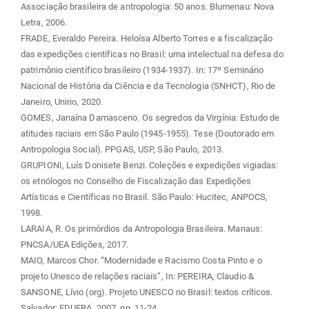
Associação brasileira de antropologia: 50 anos. Blumenau: Nova
Letra, 2006.
FRADE, Everaldo Pereira. Heloísa Alberto Torres e a fiscalização
das expedições científicas no Brasil: uma intelectual na defesa do
patrimônio científico brasileiro (1934-1937). In: 17º Seminário
Nacional de História da Ciência e da Tecnologia (SNHCT), Rio de
Janeiro, Unirio, 2020.
GOMES, Janaína Damasceno. Os segredos da Virgínia: Estudo de
atitudes raciais em São Paulo (1945-1955). Tese (Doutorado em
Antropologia Social). PPGAS, USP, São Paulo, 2013.
GRUPIONI, Luís Donisete Benzi. Coleções e expedições vigiadas:
os etnólogos no Conselho de Fiscalização das Expedições
Artísticas e Científicas no Brasil. São Paulo: Hucitec, ANPOCS,
1998.
LARAIA, R. Os primórdios da Antropologia Brasileira. Manaus:
PNCSA/UEA Edições, 2017.
MAIO, Marcos Chor. “Modernidade e Racismo Costa Pinto e o
projeto Unesco de relações raciais”, In: PEREIRA, Claudio &
SANSONE, Lívio (org). Projeto UNESCO no Brasil: textos críticos.
Salvador: EDUFBA, 2007. pp. 11-24.