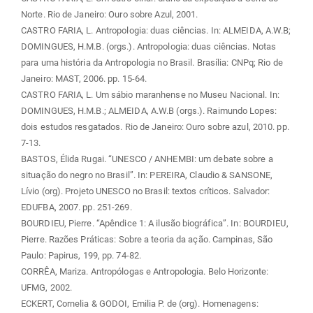
Norte. Rio de Janeiro: Ouro sobre Azul, 2001.
CASTRO FARIA, L. Antropologia: duas ciências. In: ALMEIDA, A.W.B;
DOMINGUES, H.M.B. (orgs.). Antropologia: duas ciências. Notas
para uma história da Antropologia no Brasil. Brasília: CNPq; Rio de
Janeiro: MAST, 2006. pp. 15-64.
CASTRO FARIA, L. Um sábio maranhense no Museu Nacional. In:
DOMINGUES, H.M.B.; ALMEIDA, A.W.B (orgs.). Raimundo Lopes:
dois estudos resgatados. Rio de Janeiro: Ouro sobre azul, 2010. pp.
7-13.
BASTOS, Élida Rugai. “UNESCO / ANHEMBI: um debate sobre a
situação do negro no Brasil”. In: PEREIRA, Claudio & SANSONE,
Lívio (org). Projeto UNESCO no Brasil: textos críticos. Salvador:
EDUFBA, 2007. pp. 251-269.
BOURDIEU, Pierre. “Apêndice 1: A ilusão biográfica”. In: BOURDIEU,
Pierre. Razões Práticas: Sobre a teoria da ação. Campinas, São
Paulo: Papirus, 199, pp. 74-82.
CORRÊA, Mariza. Antropólogas e Antropologia. Belo Horizonte:
UFMG, 2002.
ECKERT, Cornelia & GODOI, Emilia P. de (org). Homenagens: