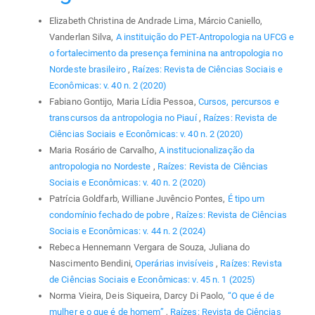
Elizabeth Christina de Andrade Lima, Márcio Caniello,
Vanderlan Silva,
A instituição do PET-Antropologia na UFCG e
o fortalecimento da presença feminina na antropologia no
Nordeste brasileiro
,
Raízes: Revista de Ciências Sociais e
Econômicas: v. 40 n. 2 (2020)
Fabiano Gontijo, Maria Lídia Pessoa,
Cursos, percursos e
transcursos da antropologia no Piauí
,
Raízes: Revista de
Ciências Sociais e Econômicas: v. 40 n. 2 (2020)
Maria Rosário de Carvalho,
A institucionalização da
antropologia no Nordeste
,
Raízes: Revista de Ciências
Sociais e Econômicas: v. 40 n. 2 (2020)
Patrícia Goldfarb, Williane Juvêncio Pontes,
É tipo um
condomínio fechado de pobre
,
Raízes: Revista de Ciências
Sociais e Econômicas: v. 44 n. 2 (2024)
Rebeca Hennemann Vergara de Souza, Juliana do
Nascimento Bendini,
Operárias invisíveis
,
Raízes: Revista
de Ciências Sociais e Econômicas: v. 45 n. 1 (2025)
Norma Vieira, Deis Siqueira, Darcy Di Paolo,
“O que é de
mulher e o que é de homem”
,
Raízes: Revista de Ciências