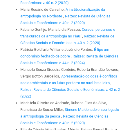
Econômicas: v. 40 n. 2 (2020)
Maria Rosário de Carvalho,
A institucionalização da
antropologia no Nordeste
,
Raízes: Revista de Ciências
Sociais e Econômicas: v. 40 n. 2 (2020)
Fabiano Gontijo, Maria Lídia Pessoa,
Cursos, percursos e
transcursos da antropologia no Piauí
,
Raízes: Revista de
Ciências Sociais e Econômicas: v. 40 n. 2 (2020)
Patrícia Goldfarb, Williane Juvêncio Pontes,
É tipo um
condomínio fechado de pobre
,
Raízes: Revista de Ciências
Sociais e Econômicas: v. 44 n. 2 (2024)
Manuela Souza Siqueira Cordeiro, Roberta Brandão Novaes,
Sérgio Botton Barcellos,
Apresentação do dossiê conflitos
socioambientais e as lutas por terra no rural brasileiro
,
Raízes: Revista de Ciências Sociais e Econômicas: v. 42 n. 2
(2022)
Maristela Oliveira de Andrade, Rubens Elias da Silva,
Francisca de Souza Miller,
Simone Maldonado e seu legado
à antropologia da pesca
,
Raízes: Revista de Ciências
Sociais e Econômicas: v. 40 n. 2 (2020)
Rita de Cássia Melo Santos, Mércia Rejane Rangel Batista,