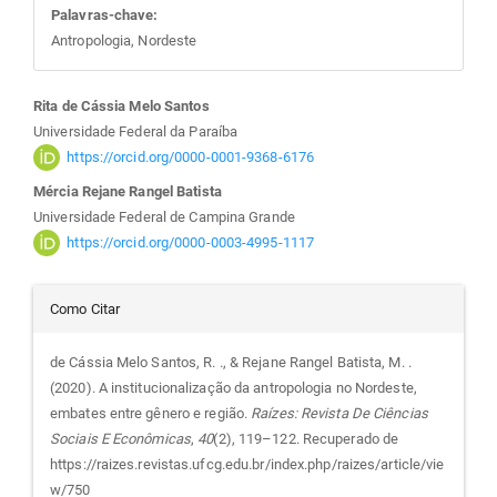
Palavras-chave:
Antropologia, Nordeste
Conteúdo
Rita de Cássia Melo Santos
Universidade Federal da Paraíba
do
https://orcid.org/0000-0001-9368-6176
Mércia Rejane Rangel Batista
artigo
Universidade Federal de Campina Grande
https://orcid.org/0000-0003-4995-1117
principal
Detalhes
Como Citar
do
de Cássia Melo Santos, R. ., & Rejane Rangel Batista, M. .
(2020). A institucionalização da antropologia no Nordeste,
artigo
embates entre gênero e região.
Raízes: Revista De Ciências
Sociais E Econômicas
,
40
(2), 119–122. Recuperado de
https://raizes.revistas.ufcg.edu.br/index.php/raizes/article/vie
w/750