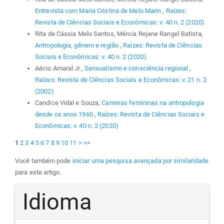
Entrevista com Maria Cristina de Melo Marin
,
Raízes:
Revista de Ciências Sociais e Econômicas: v. 40 n. 2 (2020)
Rita de Cássia Melo Santos, Mércia Rejane Rangel Batista,
Antropologia, gênero e região
,
Raízes: Revista de Ciências
Sociais e Econômicas: v. 40 n. 2 (2020)
Aécio Amaral Jr.,
Sensualismo e consciência regional
,
Raízes: Revista de Ciências Sociais e Econômicas: v. 21 n. 2
(2002)
Candice Vidal e Souza,
Carreiras femininas na antropologia
desde os anos 1960
,
Raízes: Revista de Ciências Sociais e
Econômicas: v. 40 n. 2 (2020)
1
2
3
4
5
6
7
8
9
10
11
>
>>
Você também pode
iniciar uma pesquisa avançada por similaridade
para este artigo.
Idioma