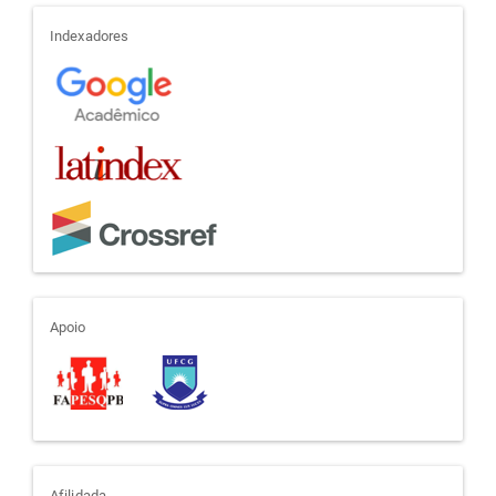
indexadores
Indexadores
apoio
Apoio
Afilidada