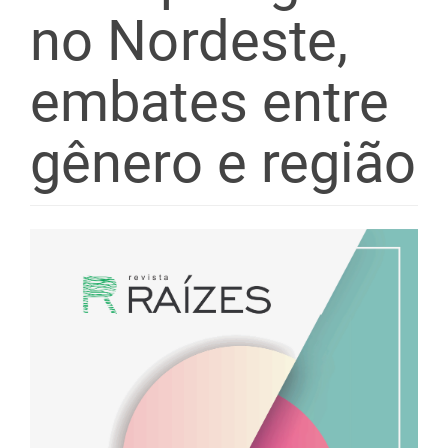
no Nordeste,
embates entre
gênero e região
Barra
lateral
de
artigos