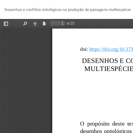
Voltar
Desenhos e conflitos ontológicos na produção de paisagens multiespécie
aos
Detalhes
do
Artigo