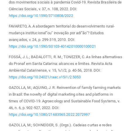
dos movimentos sociais à pandemia Covid-19. Revista Brasileira de
Ciências Sociais, v. 37, n. 108, 2022. DOI:
https://doi.org/10.1590/3710808/2022
FAVARETO, A. A abordagem territorial do desenvolvimento rural-
mudança institucional”ou" inovação por adi”ão"? Estudos
avançados, v. 24, p. 299-319, 2010. DOI:
https://doi.org/10.1590/S0103-40142010000100021
FOSSÁ, J. L.; BADALOTTI, R. M.; TONEZER, C. As linhas alternativas
do Pronaf em Santa Catarina: alcances e limites. Revista Acta
Ambiental Catarinense, v. 15, ½1/2, p. 40-56, 2018. DOI:
https://doi.org/10.24021/raac.v15i1/2.5053
GAZOLLA, M.; AQUINO, J. R. Reinvention of family farming markets
in Brazil: the novelty of digital marketing sites and platforms in
times of COVID-19. Agroecology and Sustainable Food Systems, v.
46, n. 6, p. 902-927, 2022. DOI:
https://doi.org/10.1080/21683565.2022.2072997
GAZOLLA, M.; SCHNEIDER, S. (Orgs.). Cadeias curtas e redes