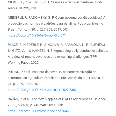
NIEDERLE, P.; WESZ Jr., V. J. As novas ordens alimentares. Porto
Alegre: UFRGS, 2018.
NIEDERLE, P.; RADOMSKY, G. F. Quem governa por dispositivos? A
produção das normas e padrões para os alimentos orgânicos no
Brasil. Tomo, n. 30, p. 227-265, 2017. DOI:
https://doi.org/10.21669/tomo.v0i0.6714
PLACE, F., NIEDERLE, P., SINCLAIR, F., CARMONA, N. E., GUÉNEAU,
S., GITZ, V., ... & HAINZELIN, E. Agroecologically-conducive policies:
A review of recent advances and remaining challenges. TPP
Working Paper, 2022.
PREISS, P. et al. Impacto da covid-19 na comercialização de
alimentos da agricultura familiar no Rio Grande do Sul. Eutopía, n.
21, p. 9-29, 2022. DOI:
https://doi.org/10.17141/eutopia.21.2022.5362
RAJÃO, R. et al. The rotten apples of B’azil's agribusiness. Science,
v. 369, n. 6501, p. 246-248, 2020. DOI:
https://doi.org/10.1126/science.aba6646