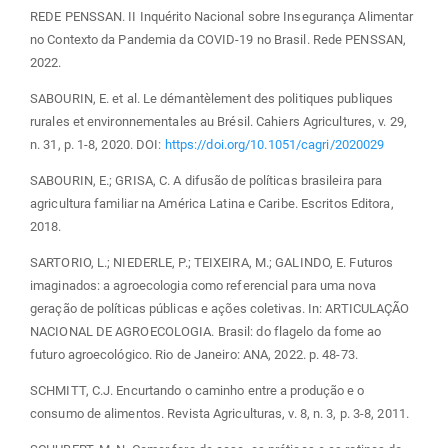
REDE PENSSAN. II Inquérito Nacional sobre Insegurança Alimentar
no Contexto da Pandemia da COVID-19 no Brasil. Rede PENSSAN,
2022.
SABOURIN, E. et al. Le démantèlement des politiques publiques
rurales et environnementales au Brésil. Cahiers Agricultures, v. 29,
n. 31, p. 1-8, 2020. DOI:
https://doi.org/10.1051/cagri/2020029
SABOURIN, E.; GRISA, C. A difusão de políticas brasileira para
agricultura familiar na América Latina e Caribe. Escritos Editora,
2018.
SARTORIO, L.; NIEDERLE, P.; TEIXEIRA, M.; GALINDO, E. Futuros
imaginados: a agroecologia como referencial para uma nova
geração de políticas públicas e ações coletivas. In: ARTICULAÇÃO
NACIONAL DE AGROECOLOGIA. Brasil: do flagelo da fome ao
futuro agroecológico. Rio de Janeiro: ANA, 2022. p. 48-73.
SCHMITT, C.J. Encurtando o caminho entre a produção e o
consumo de alimentos. Revista Agriculturas, v. 8, n. 3, p. 3-8, 2011.