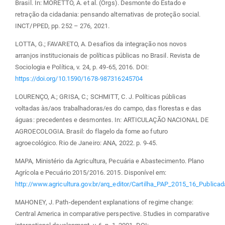
Brasil. In: MORETTO, A. et al. (Orgs). Desmonte do Estado e
retração da cidadania: pensando alternativas de proteção social.
INCT/PPED, pp. 252 – 276, 2021.
LOTTA, G.; FAVARETO, A. Desafios da integração nos novos
arranjos institucionais de políticas públicas no Brasil. Revista de
Sociologia e Política, v. 24, p. 49-65, 2016. DOI:
https://doi.org/10.1590/1678-987316245704
LOURENÇO, A.; GRISA, C.; SCHMITT, C. J. Políticas públicas
voltadas às/aos trabalhadoras/es do campo, das florestas e das
águas: precedentes e desmontes. In: ARTICULAÇÃO NACIONAL DE
AGROECOLOGIA. Brasil: do flagelo da fome ao futuro
agroecológico. Rio de Janeiro: ANA, 2022. p. 9-45.
MAPA, Ministério da Agricultura, Pecuária e Abastecimento. Plano
Agrícola e Pecuário 2015/2016. 2015. Disponível em:
http://www.agricultura.gov.br/arq_editor/Cartilha_PAP_2015_16_Publicad
MAHONEY, J. Path-dependent explanations of regime change:
Central America in comparative perspective. Studies in comparative