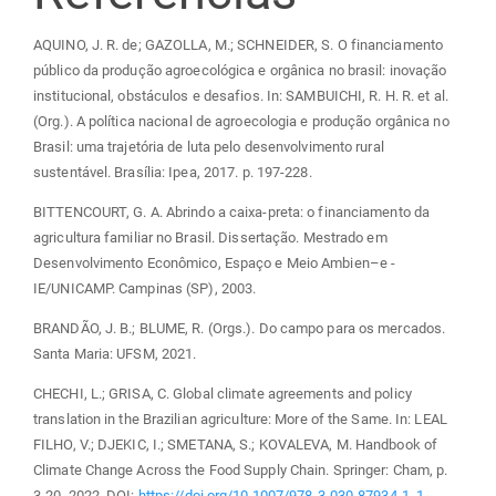
AQUINO, J. R. de; GAZOLLA, M.; SCHNEIDER, S. O financiamento
público da produção agroecológica e orgânica no brasil: inovação
institucional, obstáculos e desafios. In: SAMBUICHI, R. H. R. et al.
(Org.). A política nacional de agroecologia e produção orgânica no
Brasil: uma trajetória de luta pelo desenvolvimento rural
sustentável. Brasília: Ipea, 2017. p. 197-228.
BITTENCOURT, G. A. Abrindo a caixa-preta: o financiamento da
agricultura familiar no Brasil. Dissertação. Mestrado em
Desenvolvimento Econômico, Espaço e Meio Ambien–e -
IE/UNICAMP. Campinas (SP), 2003.
BRANDÃO, J. B.; BLUME, R. (Orgs.). Do campo para os mercados.
Santa Maria: UFSM, 2021.
CHECHI, L.; GRISA, C. Global climate agreements and policy
translation in the Brazilian agriculture: More of the Same. In: LEAL
FILHO, V.; DJEKIC, I.; SMETANA, S.; KOVALEVA, M. Handbook of
Climate Change Across the Food Supply Chain. Springer: Cham, p.
3-20. 2022. DOI:
https://doi.org/10.1007/978-3-030-87934-1_1