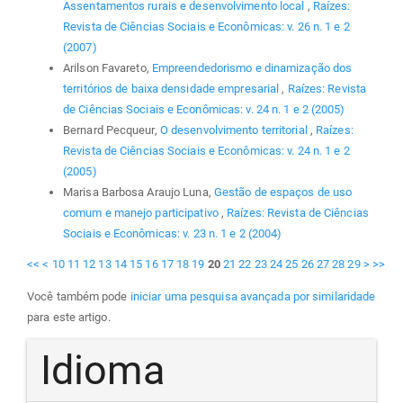
Assentamentos rurais e desenvolvimento local
,
Raízes:
Revista de Ciências Sociais e Econômicas: v. 26 n. 1 e 2
(2007)
Arilson Favareto,
Empreendedorismo e dinamização dos
territórios de baixa densidade empresarial
,
Raízes: Revista
de Ciências Sociais e Econômicas: v. 24 n. 1 e 2 (2005)
Bernard Pecqueur,
O desenvolvimento territorial
,
Raízes:
Revista de Ciências Sociais e Econômicas: v. 24 n. 1 e 2
(2005)
Marisa Barbosa Araujo Luna,
Gestão de espaços de uso
comum e manejo participativo
,
Raízes: Revista de Ciências
Sociais e Econômicas: v. 23 n. 1 e 2 (2004)
<<
<
10
11
12
13
14
15
16
17
18
19
20
21
22
23
24
25
26
27
28
29
>
>>
Você também pode
iniciar uma pesquisa avançada por similaridade
para este artigo.
Idioma