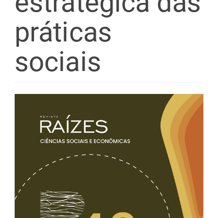
estratégica das
práticas
sociais
Barra
lateral
de
artigos