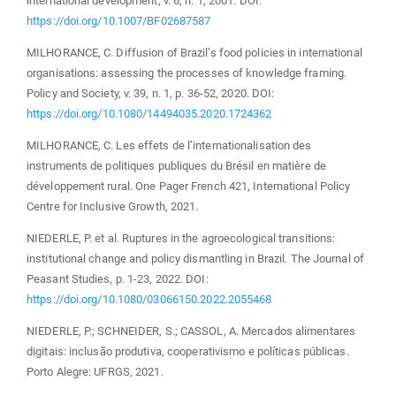
international development, v. 6, n. 1, 2001. DOI:
https://doi.org/10.1007/BF02687587
MILHORANCE, C. Diffusion of Brazil’s food policies in international
organisations: assessing the processes of knowledge framing.
Policy and Society, v. 39, n. 1, p. 36-52, 2020. DOI:
https://doi.org/10.1080/14494035.2020.1724362
MILHORANCE, C. Les effets de l’internationalisation des
instruments de politiques publiques du Brésil en matière de
développement rural. One Pager French 421, International Policy
Centre for Inclusive Growth, 2021.
NIEDERLE, P. et al. Ruptures in the agroecological transitions:
institutional change and policy dismantling in Brazil. The Journal of
Peasant Studies, p. 1-23, 2022. DOI:
https://doi.org/10.1080/03066150.2022.2055468
NIEDERLE, P.; SCHNEIDER, S.; CASSOL, A. Mercados alimentares
digitais: inclusão produtiva, cooperativismo e políticas públicas.
Porto Alegre: UFRGS, 2021.