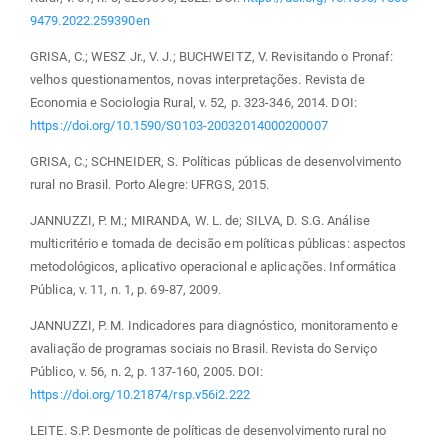
9479.2022.259390en
GRISA, C.; WESZ Jr., V. J.; BUCHWEITZ, V. Revisitando o Pronaf:
velhos questionamentos, novas interpretações. Revista de
Economia e Sociologia Rural, v. 52, p. 323-346, 2014. DOI:
https://doi.org/10.1590/S0103-20032014000200007
GRISA, C.; SCHNEIDER, S. Políticas públicas de desenvolvimento
rural no Brasil. Porto Alegre: UFRGS, 2015.
JANNUZZI, P. M.; MIRANDA, W. L. de; SILVA, D. S.G. Análise
multicritério e tomada de decisão em políticas públicas: aspectos
metodológicos, aplicativo operacional e aplicações. Informática
Pública, v. 11, n. 1, p. 69-87, 2009.
JANNUZZI, P. M. Indicadores para diagnóstico, monitoramento e
avaliação de programas sociais no Brasil. Revista do Serviço
Público, v. 56, n. 2, p. 137-160, 2005. DOI:
https://doi.org/10.21874/rsp.v56i2.222
LEITE. S.P. Desmonte de políticas de desenvolvimento rural no