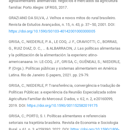
agroalimentares alternativas: negócios e mercados da agricultura
familiar. Porto Alegre: UFRGS, 2017.
GRAZIANO DA SILVA, J. Velhos e novos mitos do rural brasileiro.
Revista de Estudos Avançados, n. 15, n. 43, p. 37–50, 2001. DOI:
https://doi.org/10.1590/S0103-40142001000300005
GRISA, C., NIEDERLE, P. A., LE COQ, J. F., CRAVIOTTI, C., BORRAS,
G., RUIZ DIAZ, D. C., ... & ALBARRACIN, J. Las políticas alimentarias
y la politización de la alimentación: la experienc atino-
americanaana. In: LE-COQ, J.F., GRISA, C.; GUÉNEAU, S.; NIEDERLE,
P. (Orgs.). Políticas públicas y sistemas alimentariem en América
Latina. Rio de Janeiro: E-papers, 2021. pp. 29-79.
GRISA, C.; NIEDERLE, P. Transferência, convergência e tradução de
Políticas Públicas: a experiência da Reunião Especializada sobre
Agricultura Familiar do Mercosul. Dados, v. 62, n. 2, e20160099,
2019. DOI:
https://doi.org/10.1590/001152582019175
GRISA, C.; PORTO, S. I. Políticas alimentares e referenciais
setoriais na trajetória brasileira. Revista de Economia e Sociologia
Rural, v. 61, n. 3, e259390, 2022. DOI:
https://doi.org/10.1590/1806-