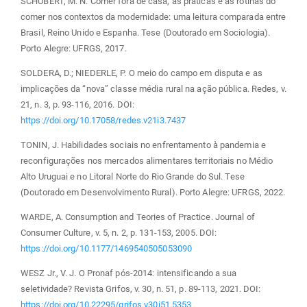
SCHUBERT, M. N. Comer fora de casa, as práticas e as rotinas do
comer nos contextos da modernidade: uma leitura comparada entre
Brasil, Reino Unido e Espanha. Tese (Doutorado em Sociologia).
Porto Alegre: UFRGS, 2017.
SOLDERA, D.; NIEDERLE, P. O meio do campo em disputa e as
implicações da “nova” classe média rural na ação pública. Redes, v.
21, n. 3, p. 93-116, 2016. DOI:
https://doi.org/10.17058/redes.v21i3.7437
TONIN, J. Habilidades sociais no enfrentamento à pandemia e
reconfigurações nos mercados alimentares territoriais no Médio
Alto Uruguai e no Litoral Norte do Rio Grande do Sul. Tese
(Doutorado em Desenvolvimento Rural). Porto Alegre: UFRGS, 2022.
WARDE, A. Consumption and Teories of Practice. Journal of
Consumer Culture, v. 5, n. 2, p. 131-153, 2005. DOI:
https://doi.org/10.1177/1469540505053090
WESZ Jr., V. J. O Pronaf pós-2014: intensificando a sua
seletividade? Revista Grifos, v. 30, n. 51, p. 89-113, 2021. DOI:
https://doi.org/10.22295/grifos.v30i51.5353