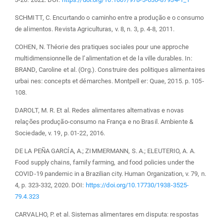
SCHMITT, C. Encurtando o caminho entre a produção e o consumo
de alimentos. Revista Agriculturas, v. 8, n. 3, p. 4-8, 2011.
COHEN, N. Théorie des pratiques sociales pour une approche
multidimensionnelle de l’alimentation et de la ville durables. In:
BRAND, Caroline et al. (Org.). Construire des politiques alimentaires
urbai nes: concepts et démarches. Montpell er: Quae, 2015. p. 105-
108.
DAROLT, M. R. Et al. Redes alimentares alternativas e novas
relações produção-consumo na França e no Brasil. Ambiente &
Sociedade, v. 19, p. 01-22, 2016.
DE LA PEÑA GARCÍA, A.; ZIMMERMANN, S. A.; ELEUTERIO, A. A.
Food supply chains, family farming, and food policies under the
COVID-19 pandemic in a Brazilian city. Human Organization, v. 79, n.
4, p. 323-332, 2020. DOI:
https://doi.org/10.17730/1938-3525-
79.4.323
CARVALHO, P. et al. Sistemas alimentares em disputa: respostas