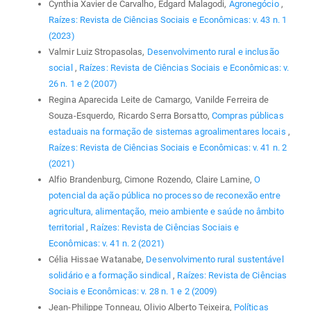
Cynthia Xavier de Carvalho, Edgard Malagodi,
Agronegócio
,
Raízes: Revista de Ciências Sociais e Econômicas: v. 43 n. 1
(2023)
Valmir Luiz Stropasolas,
Desenvolvimento rural e inclusão
social
,
Raízes: Revista de Ciências Sociais e Econômicas: v.
26 n. 1 e 2 (2007)
Regina Aparecida Leite de Camargo, Vanilde Ferreira de
Souza-Esquerdo, Ricardo Serra Borsatto,
Compras públicas
estaduais na formação de sistemas agroalimentares locais
,
Raízes: Revista de Ciências Sociais e Econômicas: v. 41 n. 2
(2021)
Alfio Brandenburg, Cimone Rozendo, Claire Lamine,
O
potencial da ação pública no processo de reconexão entre
agricultura, alimentação, meio ambiente e saúde no âmbito
territorial
,
Raízes: Revista de Ciências Sociais e
Econômicas: v. 41 n. 2 (2021)
Célia Hissae Watanabe,
Desenvolvimento rural sustentável
solidário e a formação sindical
,
Raízes: Revista de Ciências
Sociais e Econômicas: v. 28 n. 1 e 2 (2009)
Jean-Philippe Tonneau, Olivio Alberto Teixeira,
Políticas