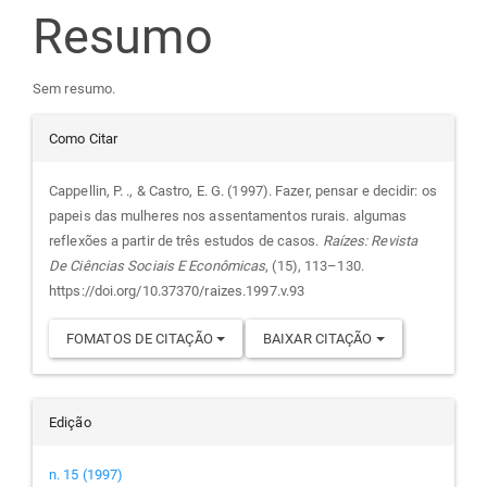
do
Resumo
artigo
Sem resumo.
principal
Detalhes
Como Citar
do
Cappellin, P. ., & Castro, E. G. (1997). Fazer, pensar e decidir: os
papeis das mulheres nos assentamentos rurais. algumas
artigo
reflexões a partir de três estudos de casos.
Raízes: Revista
De Ciências Sociais E Econômicas
, (15), 113–130.
https://doi.org/10.37370/raizes.1997.v.93
FOMATOS DE CITAÇÃO
BAIXAR CITAÇÃO
Edição
n. 15 (1997)