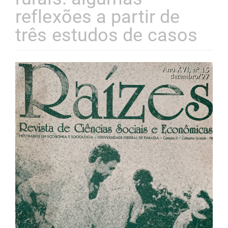
reflexões a partir de
três estudos de casos
Barra
lateral
de
artigos