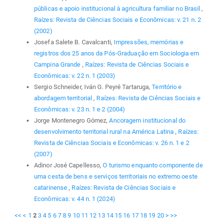
públicas e apoio institucional à agricultura familiar no Brasil
,
Raízes: Revista de Ciências Sociais e Econômicas: v. 21 n. 2
(2002)
Josefa Salete B. Cavalcanti,
Impressões, memórias e
registros dos 25 anos da Pós-Graduação em Sociologia em
Campina Grande
,
Raízes: Revista de Ciências Sociais e
Econômicas: v. 22 n. 1 (2003)
Sergio Schneider, Iván G. Peyré Tartaruga,
Território e
abordagem territorial
,
Raízes: Revista de Ciências Sociais e
Econômicas: v. 23 n. 1 e 2 (2004)
Jorge Montenegro Gómez,
Ancoragem institucional do
desenvolvimento territorial rural na América Latina
,
Raízes:
Revista de Ciências Sociais e Econômicas: v. 26 n. 1 e 2
(2007)
Adinor José Capellesso,
O turismo enquanto componente de
uma cesta de bens e serviços territoriais no extremo oeste
catarinense
,
Raízes: Revista de Ciências Sociais e
Econômicas: v. 44 n. 1 (2024)
<<
<
1
2
3
4
5
6
7
8
9
10
11
12
13
14
15
16
17
18
19
20
>
>>