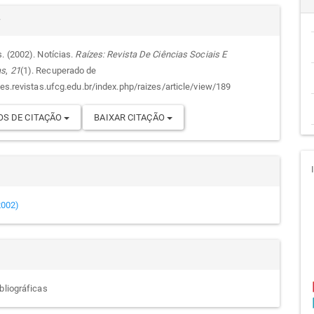
alhes
cipal
r
. (2002). Notícias.
Raízes: Revista De Ciências Sociais E
as
,
21
(1). Recuperado de
go
zes.revistas.ufcg.edu.br/index.php/raizes/article/view/189
S DE CITAÇÃO
BAIXAR CITAÇÃO
(2002)
bliográficas