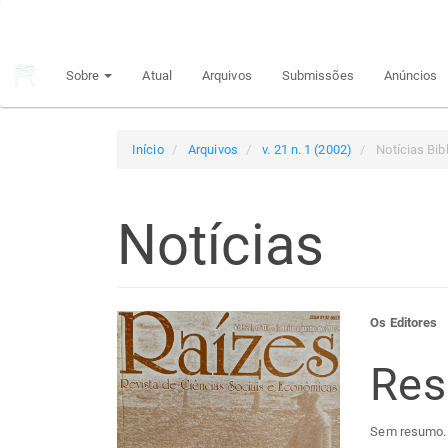
Navegação
Principal
Conteúdo
Sobre
Atual
Arquivos
Submissões
Anúncios
principal
Barra
Lateral
Início
Arquivos
v. 21 n. 1 (2002)
Notícias Bib
Notícias
Barra
Con
Os Editores
lateral
do
Re
de
arti
Sem resumo.