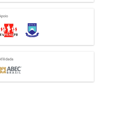
apoio
Apoio
afiliada
Afilidada