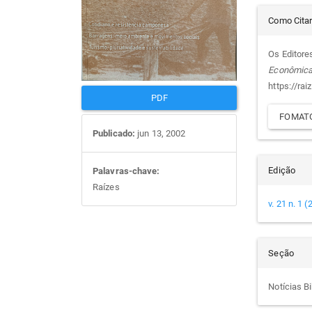
Det
artigos
prin
Como Cita
do
Os Editores
Econômic
arti
https://rai
PDF
FOMATO
Publicado:
jun 13, 2002
Edição
Palavras-chave:
Raízes
v. 21 n. 1 
Seção
Notícias Bi