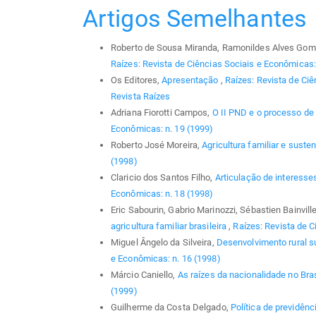
Artigos Semelhantes
Roberto de Sousa Miranda, Ramonildes Alves Gom
Raízes: Revista de Ciências Sociais e Econômicas: 
Os Editores,
Apresentação
,
Raízes: Revista de Ciê
Revista Raízes
Adriana Fiorotti Campos,
O II PND e o processo de 
Econômicas: n. 19 (1999)
Roberto José Moreira,
Agricultura familiar e suste
(1998)
Claricio dos Santos Filho,
Articulação de interesse
Econômicas: n. 18 (1998)
Eric Sabourin, Gabrio Marinozzi, Sébastien Bainvill
agricultura familiar brasileira
,
Raízes: Revista de C
Miguel Ângelo da Silveira,
Desenvolvimento rural 
e Econômicas: n. 16 (1998)
Márcio Caniello,
As raízes da nacionalidade no Bras
(1999)
Guilherme da Costa Delgado,
Política de previdênc