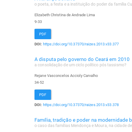
o poeta, a festa e a instituição do poder da família
Elizabeth Christina de Andrade Lima
9-33
PDF
DOI:
https://doi.org/10.37370/raizes.2013.v33.377
A disputa pelo governo do Ceará em 2010
a consolidação de um ciclo político pós tassismo?
Rejane Vasconcelos Accioly Carvalho
34-52
PDF
DOI:
https://doi.org/10.37370/raizes.2013.v33.378
Família, tradição e poder na modernidade br
o caso das famílias Mendonça e Moura, na cidade de