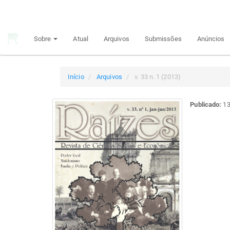
Navegação
Principal
Conteúdo
Sobre
Atual
Arquivos
Submissões
Anúncios
principal
Barra
Lateral
Início
Arquivos
v. 33 n. 1 (2013)
Publicado:
13