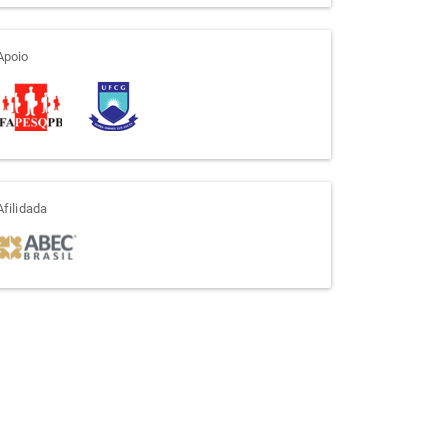
apoio
Apoio
afiliada
Afilidada