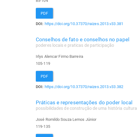
85-104
PDF
DOI:
https://doi.org/10.37370/raizes.2013.v33.381
Conselhos de fato e conselhos no papel
poderes locais e praticas de participação
Irlys Alencar Firmo Barreira
105-119
PDF
DOI:
https://doi.org/10.37370/raizes.2013.v33.382
Práticas e representações do poder local
possibilidades de construção de uma história cultural
José Romildo Souza Lemos Júnior
119-135