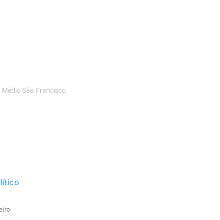
do Médio São Francisco
ítico
eiro