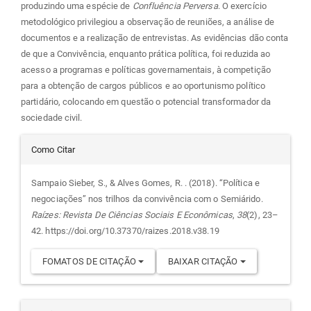
produzindo uma espécie de
Confluência Perversa
. O exercício
metodológico privilegiou a observação de reuniões, a análise de
documentos e a realização de entrevistas. As evidências dão conta
de que a Convivência, enquanto prática política, foi reduzida ao
acesso a programas e políticas governamentais, à competição
para a obtenção de cargos públicos e ao oportunismo político
partidário, colocando em questão o potencial transformador da
sociedade civil.
Detalhes
Como Citar
do
Sampaio Sieber, S., & Alves Gomes, R. . (2018). “Política e
negociações” nos trilhos da convivência com o Semiárido.
artigo
Raízes: Revista De Ciências Sociais E Econômicas
,
38
(2), 23–
42. https://doi.org/10.37370/raizes.2018.v38.19
FOMATOS DE CITAÇÃO
BAIXAR CITAÇÃO