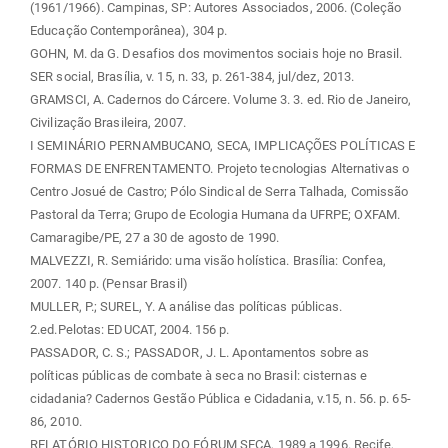
(1961/1966). Campinas, SP: Autores Associados, 2006. (Coleção
Educação Contemporânea), 304 p.
GOHN, M. da G. Desafios dos movimentos sociais hoje no Brasil.
SER social, Brasília, v. 15, n. 33, p. 261-384, jul/dez, 2013.
GRAMSCI, A. Cadernos do Cárcere. Volume 3. 3. ed. Rio de Janeiro,
Civilização Brasileira, 2007.
I SEMINÁRIO PERNAMBUCANO, SECA, IMPLICAÇÕES POLÍTICAS E
FORMAS DE ENFRENTAMENTO. Projeto tecnologias Alternativas o
Centro Josué de Castro; Pólo Sindical de Serra Talhada, Comissão
Pastoral da Terra; Grupo de Ecologia Humana da UFRPE; OXFAM.
Camaragibe/PE, 27 a 30 de agosto de 1990.
MALVEZZI, R. Semiárido: uma visão holística. Brasília: Confea,
2007. 140 p. (Pensar Brasil)
MULLER, P.; SUREL, Y. A análise das políticas públicas.
2.ed.Pelotas: EDUCAT, 2004. 156 p.
PASSADOR, C. S.; PASSADOR, J. L. Apontamentos sobre as
políticas públicas de combate à seca no Brasil: cisternas e
cidadania? Cadernos Gestão Pública e Cidadania, v.15, n. 56. p. 65-
86, 2010.
RELATÓRIO HISTORICO DO FÓRUM SECA, 1989 a 1996. Recife,