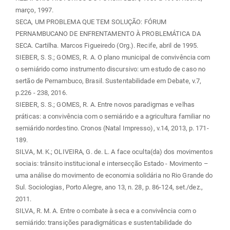
março, 1997.
SECA, UM PROBLEMA QUE TEM SOLUÇÃO: FÓRUM
PERNAMBUCANO DE ENFRENTAMENTO À PROBLEMÁTICA DA
SECA. Cartilha. Marcos Figueiredo (Org.). Recife, abril de 1995.
SIEBER, S. S.; GOMES, R. A. O plano municipal de convivência com
o semiárido como instrumento discursivo: um estudo de caso no
sertão de Pernambuco, Brasil. Sustentabilidade em Debate, v.7,
p.226 - 238, 2016.
SIEBER, S. S.; GOMES, R. A. Entre novos paradigmas e velhas
práticas: a convivência com o semiárido e a agricultura familiar no
semiárido nordestino. Cronos (Natal Impresso), v.14, 2013, p. 171-
189.
SILVA, M. K.; OLIVEIRA, G. de. L. A face oculta(da) dos movimentos
sociais: trânsito institucional e intersecção Estado - Movimento –
uma análise do movimento de economia solidária no Rio Grande do
Sul. Sociologias, Porto Alegre, ano 13, n. 28, p. 86-124, set./dez.,
2011.
SILVA, R. M. A. Entre o combate à seca e a convivência com o
semiárido: transições paradigmáticas e sustentabilidade do