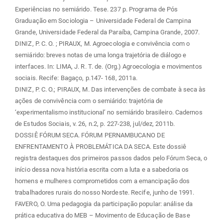
Experiências no semiárido. Tese. 237 p. Programa de Pós
Graduação em Sociologia – Universidade Federal de Campina
Grande, Universidade Federal da Paraíba, Campina Grande, 2007.
DINIZ, P. C. O. ; PIRAUX, M. Agroecologia e convivência com o
semiárido: breves notas de uma longa trajetória de diálogo e
interfaces. In: LIMA, J. R. T. de. (Org.) Agroecologia e movimentos
sociais. Recife: Bagaço, p.147- 168, 2011a.
DINIZ, P. C. O.; PIRAUX, M. Das intervenções de combate à seca às
ações de convivência com o semiárido: trajetória de
‘experimentalismo institucional’ no semiárido brasileiro. Cadernos
de Estudos Sociais, v. 26, n.2, p. 227-238, jul/dez, 2011b.
DOSSIÊ FÓRUM SECA. FÓRUM PERNAMBUCANO DE
ENFRENTAMENTO À PROBLEMÁTICA DA SECA. Este dossiê
registra destaques dos primeiros passos dados pelo Fórum Seca, o
início dessa nova história escrita com a luta e a sabedoria os
homens e mulheres comprometidos com a emancipação dos
trabalhadores rurais do nosso Nordeste. Recife, junho de 1991.
FAVERO, O. Uma pedagogia da participação popular: análise da
prática educativa do MEB – Movimento de Educação de Base