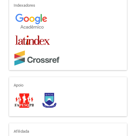
indexadores
Indexadores
apoio
Apoio
afiliada
Afilidada