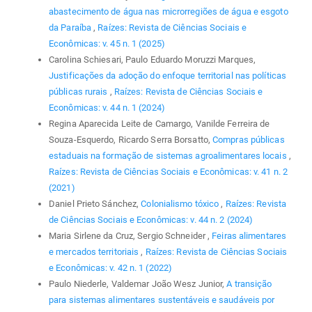
abastecimento de água nas microrregiões de água e esgoto
da Paraíba
,
Raízes: Revista de Ciências Sociais e
Econômicas: v. 45 n. 1 (2025)
Carolina Schiesari, Paulo Eduardo Moruzzi Marques,
Justificações da adoção do enfoque territorial nas políticas
públicas rurais
,
Raízes: Revista de Ciências Sociais e
Econômicas: v. 44 n. 1 (2024)
Regina Aparecida Leite de Camargo, Vanilde Ferreira de
Souza-Esquerdo, Ricardo Serra Borsatto,
Compras públicas
estaduais na formação de sistemas agroalimentares locais
,
Raízes: Revista de Ciências Sociais e Econômicas: v. 41 n. 2
(2021)
Daniel Prieto Sánchez,
Colonialismo tóxico
,
Raízes: Revista
de Ciências Sociais e Econômicas: v. 44 n. 2 (2024)
Maria Sirlene da Cruz, Sergio Schneider ,
Feiras alimentares
e mercados territoriais
,
Raízes: Revista de Ciências Sociais
e Econômicas: v. 42 n. 1 (2022)
Paulo Niederle, Valdemar João Wesz Junior,
A transição
para sistemas alimentares sustentáveis e saudáveis por