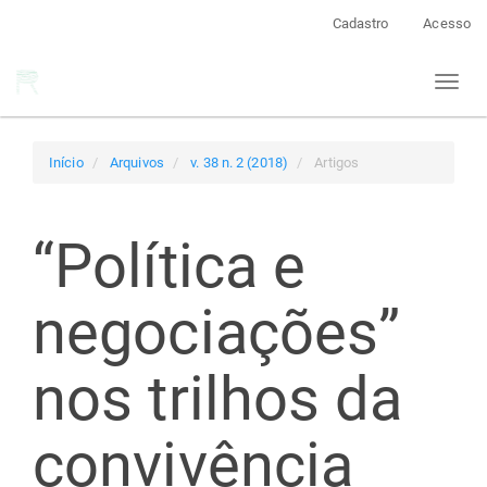
Navegação
Cadastro
Acesso
Principal
Conteúdo
Toggl
principal
naviga
Barra
Lateral
Início
Arquivos
v. 38 n. 2 (2018)
Artigos
“Política e
negociações”
nos trilhos da
convivência