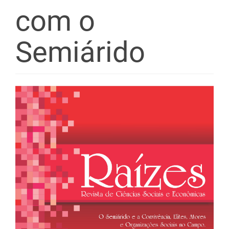
com o
Semiárido
Barra
lateral
de
artigos