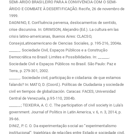
SEMI-ÁRIDO BRASILEIRO PARA A CONVIVÊNCIA COM O SEMI-
ÁRIDO E COMBATE À DESERTIFICAÇÃO. Recife, 26 de novembro de
1999.
DAGNINO, E. Confluência perversa, deslocamentos de sentido,
crise discursiva. In: GRIMSON, Alejandro (Ed.). La cultura em las
crisis latino-americanas, Buenos Aires: CLACSO,
ConsejoLatinoamericano de Ciencias Sociales, p. 195-216, 2004a.
______. Sociedade Civil, Espaços Públicos e a Construção
Democrática no Brasil: Limites e Possibilidades. In: ______.
Sociedade Civil e Espaços Públicos no Brasil. São Paulo: Paz e
Terra, p. 279-301, 2002.
______. Sociedade civil, participação e cidadania: de que estamos
falando? In: MATO, D. (Coord.). Políticas de Ciudadania y sociedade
civil en tiempos de globalización. Caracas: FACES, Universidad
Central de Venezuela, p.95-110, 2004b.
______.; TEIXEIRA, A. C. C. The participation of civil society in Lula’s
government. Journal of Politics in Latin America, v. 6, n. 3, 2014, p.
39-66.
DINIZ, P. C. O. Da experimentação social ao “experimentalismo
institucional”: trajetórias de relações entre Estado e sociedade civil.