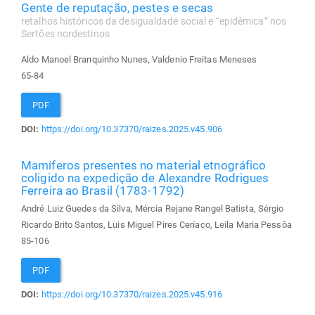
Gente de reputação, pestes e secas
retalhos históricos da desigualdade social e “epidêmica” nos
Sertões nordestinos
Aldo Manoel Branquinho Nunes, Valdenio Freitas Meneses
65-84
PDF
DOI:
https://doi.org/10.37370/raizes.2025.v45.906
Mamíferos presentes no material etnográfico
coligido na expedição de Alexandre Rodrigues
Ferreira ao Brasil (1783-1792)
André Luiz Guedes da Silva, Mércia Rejane Rangel Batista, Sérgio
Ricardo Brito Santos, Luis Miguel Pires Ceríaco, Leila Maria Pessôa
85-106
PDF
DOI:
https://doi.org/10.37370/raizes.2025.v45.916