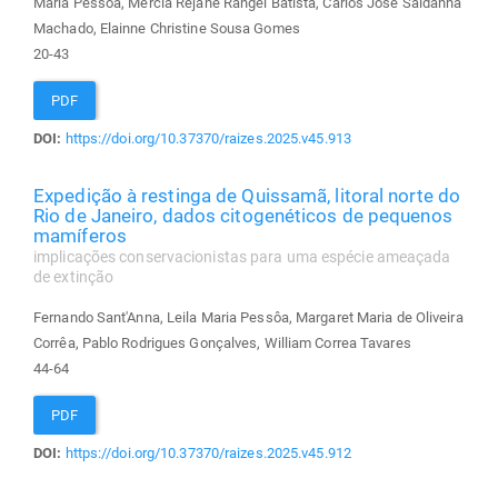
Maria Pessôa, Mércia Rejane Rangel Batista, Carlos José Saldanha
Machado, Elainne Christine Sousa Gomes
20-43
PDF
DOI:
https://doi.org/10.37370/raizes.2025.v45.913
Expedição à restinga de Quissamã, litoral norte do
Rio de Janeiro, dados citogenéticos de pequenos
mamíferos
implicações conservacionistas para uma espécie ameaçada
de extinção
Fernando Sant'Anna, Leila Maria Pessôa, Margaret Maria de Oliveira
Corrêa, Pablo Rodrigues Gonçalves, William Correa Tavares
44-64
PDF
DOI:
https://doi.org/10.37370/raizes.2025.v45.912