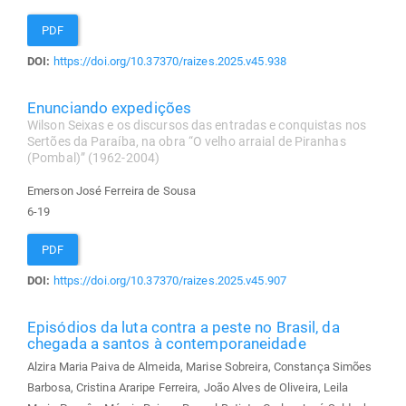
PDF
DOI:
https://doi.org/10.37370/raizes.2025.v45.938
Enunciando expedições
Wilson Seixas e os discursos das entradas e conquistas nos
Sertões da Paraíba, na obra “O velho arraial de Piranhas
(Pombal)” (1962-2004)
Emerson José Ferreira de Sousa
6-19
PDF
DOI:
https://doi.org/10.37370/raizes.2025.v45.907
Episódios da luta contra a peste no Brasil, da
chegada a santos à contemporaneidade
Alzira Maria Paiva de Almeida, Marise Sobreira, Constança Simões
Barbosa, Cristina Araripe Ferreira, João Alves de Oliveira, Leila