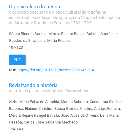
O peixe além da pesca
o contexto pesqueiro e o papel cultural da ictiofauna
encontrada na coleção etnográfica da Viagem Philosophica
de Alexandre Rodrigues Ferreira (1783-1792)
Sérgio Ricardo Santos, Mércia Rejane Rangel Batista, André Luiz
Guedes da Silva, Leila Maria Pessôa
107-123
PDF
DOI:
https://doi.org/10.37370/raizes.2025.v45.914
Revisitando a história
na rota da peste no estado de Pernambuco
Alzira Maria Paiva de Almeida, Marise Sobreira, Constança Simões
Barbosa, Elainne Christine Sousa Gomes, Cristina Araripe Ferreira,
Mércia Rejane Rangel Batista, João Alves de Oliveira, Leila Maria
Pessôa, Carlos José Saldanha Machado
124-149