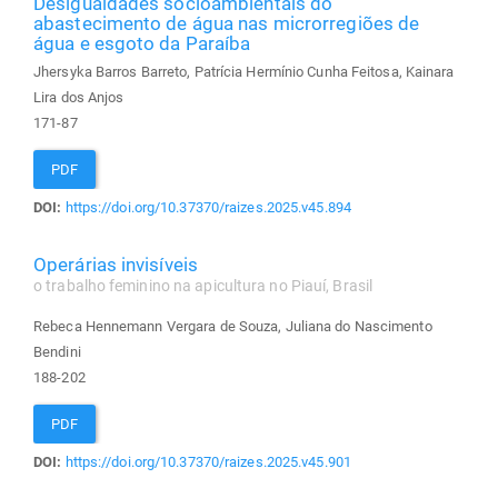
Desigualdades socioambientais do
abastecimento de água nas microrregiões de
água e esgoto da Paraíba
Jhersyka Barros Barreto, Patrícia Hermínio Cunha Feitosa, Kainara
Lira dos Anjos
171-87
PDF
DOI:
https://doi.org/10.37370/raizes.2025.v45.894
Operárias invisíveis
o trabalho feminino na apicultura no Piauí, Brasil
Rebeca Hennemann Vergara de Souza, Juliana do Nascimento
Bendini
188-202
PDF
DOI:
https://doi.org/10.37370/raizes.2025.v45.901