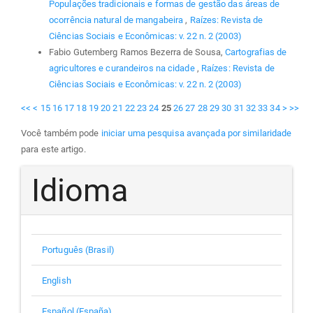
Populações tradicionais e formas de gestão das áreas de
ocorrência natural de mangabeira
,
Raízes: Revista de
Ciências Sociais e Econômicas: v. 22 n. 2 (2003)
Fabio Gutemberg Ramos Bezerra de Sousa,
Cartografias de
agricultores e curandeiros na cidade
,
Raízes: Revista de
Ciências Sociais e Econômicas: v. 22 n. 2 (2003)
<<
<
15
16
17
18
19
20
21
22
23
24
25
26
27
28
29
30
31
32
33
34
>
>>
Você também pode
iniciar uma pesquisa avançada por similaridade
para este artigo.
Idioma
Português (Brasil)
English
Español (España)