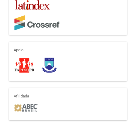
apoio
Apoio
afiliada
Afilidada