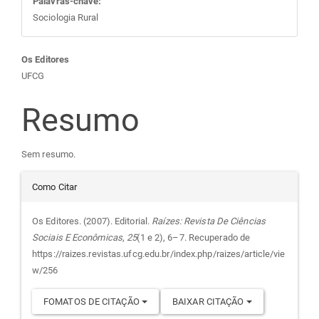
Palavras-chave:
Sociologia Rural
Conteúdo
Os Editores
UFCG
do
Resumo
artigo
Sem resumo.
principal
Detalhes
Como Citar
do
Os Editores. (2007). Editorial.
Raízes: Revista De Ciências
Sociais E Econômicas
,
25
(1 e 2), 6–7. Recuperado de
artigo
https://raizes.revistas.ufcg.edu.br/index.php/raizes/article/vie
w/256
FOMATOS DE CITAÇÃO
BAIXAR CITAÇÃO