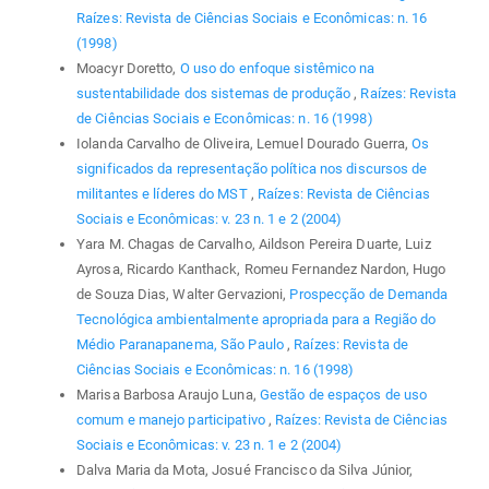
Raízes: Revista de Ciências Sociais e Econômicas: n. 16
(1998)
Moacyr Doretto,
O uso do enfoque sistêmico na
sustentabilidade dos sistemas de produção
,
Raízes: Revista
de Ciências Sociais e Econômicas: n. 16 (1998)
Iolanda Carvalho de Oliveira, Lemuel Dourado Guerra,
Os
significados da representação política nos discursos de
militantes e líderes do MST
,
Raízes: Revista de Ciências
Sociais e Econômicas: v. 23 n. 1 e 2 (2004)
Yara M. Chagas de Carvalho, Aildson Pereira Duarte, Luiz
Ayrosa, Ricardo Kanthack, Romeu Fernandez Nardon, Hugo
de Souza Dias, Walter Gervazioni,
Prospecção de Demanda
Tecnológica ambientalmente apropriada para a Região do
Médio Paranapanema, São Paulo
,
Raízes: Revista de
Ciências Sociais e Econômicas: n. 16 (1998)
Marisa Barbosa Araujo Luna,
Gestão de espaços de uso
comum e manejo participativo
,
Raízes: Revista de Ciências
Sociais e Econômicas: v. 23 n. 1 e 2 (2004)
Dalva Maria da Mota, Josué Francisco da Silva Júnior,