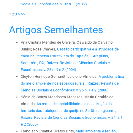
Sociais e Econômicas: v. 32 n. 1 (2012)
1
2
3
>
>>
Artigos Semelhantes
Ana Cristina Mendes de Oliveira, Oswaldo de Carvalho
Junior, Rose Chaves,
Gestão participativa e a atividade de
caça na Reserva Extrativista do Tapajós – Arapiuns,
Santarém, PA
,
Raízes: Revista de Ciências Sociais e
Econômicas: v. 23 n. 1 e 2 (2004)
Cleyton Henrique Gerhardt, Jalcione Almeida,
A problemática
do meio ambiente nos espaços rurais
,
Raízes: Revista de
Ciências Sociais e Econômicas: v. 25 n. 1 e 2 (2006)
Sônia de Souza Mendonça Menezes, Maria Geralda de
Almeida,
As redes de sociabilidade e a construção do
território das fabriquetas de queijo no Sertão sergipano
,
Raízes: Revista de Ciências Sociais e Econômicas: v. 24 n. 1
e 2 (2005)
Francisco Emanuel Matos Brito,
Meio ambiente e região
,