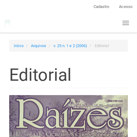
Navegação
Cadastro
Acesso
Principal
Conteúdo
Toggl
principal
naviga
Barra
Lateral
Início
Arquivos
v. 25 n. 1 e 2 (2006)
Editorial
Editorial
Barra
lateral
de