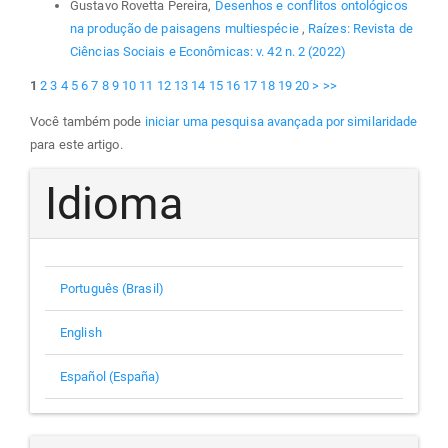
Gustavo Rovetta Pereira,
Desenhos e conflitos ontológicos
na produção de paisagens multiespécie
,
Raízes: Revista de
Ciências Sociais e Econômicas: v. 42 n. 2 (2022)
1
2
3
4
5
6
7
8
9
10
11
12
13
14
15
16
17
18
19
20
>
>>
Você também pode
iniciar uma pesquisa avançada por similaridade
para este artigo.
Idioma
Português (Brasil)
English
Español (España)