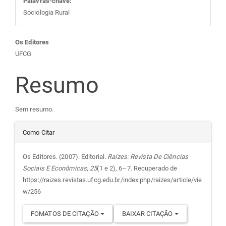
Palavras-chave:
Sociologia Rural
Conteúdo
Os Editores
UFCG
do
Resumo
artigo
Sem resumo.
principal
Detalhes
Como Citar
do
Os Editores. (2007). Editorial.
Raízes: Revista De Ciências
Sociais E Econômicas
,
25
(1 e 2), 6–7. Recuperado de
artigo
https://raizes.revistas.ufcg.edu.br/index.php/raizes/article/vie
w/256
FOMATOS DE CITAÇÃO
BAIXAR CITAÇÃO