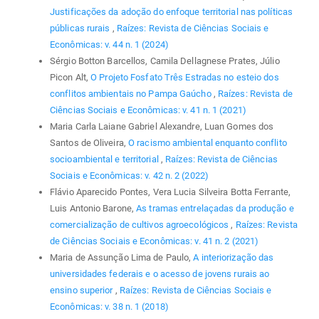
Justificações da adoção do enfoque territorial nas políticas
públicas rurais
,
Raízes: Revista de Ciências Sociais e
Econômicas: v. 44 n. 1 (2024)
Sérgio Botton Barcellos, Camila Dellagnese Prates, Júlio
Picon Alt,
O Projeto Fosfato Três Estradas no esteio dos
conflitos ambientais no Pampa Gaúcho
,
Raízes: Revista de
Ciências Sociais e Econômicas: v. 41 n. 1 (2021)
Maria Carla Laiane Gabriel Alexandre, Luan Gomes dos
Santos de Oliveira,
O racismo ambiental enquanto conflito
socioambiental e territorial
,
Raízes: Revista de Ciências
Sociais e Econômicas: v. 42 n. 2 (2022)
Flávio Aparecido Pontes, Vera Lucia Silveira Botta Ferrante,
Luis Antonio Barone,
As tramas entrelaçadas da produção e
comercialização de cultivos agroecológicos
,
Raízes: Revista
de Ciências Sociais e Econômicas: v. 41 n. 2 (2021)
Maria de Assunção Lima de Paulo,
A interiorização das
universidades federais e o acesso de jovens rurais ao
ensino superior
,
Raízes: Revista de Ciências Sociais e
Econômicas: v. 38 n. 1 (2018)