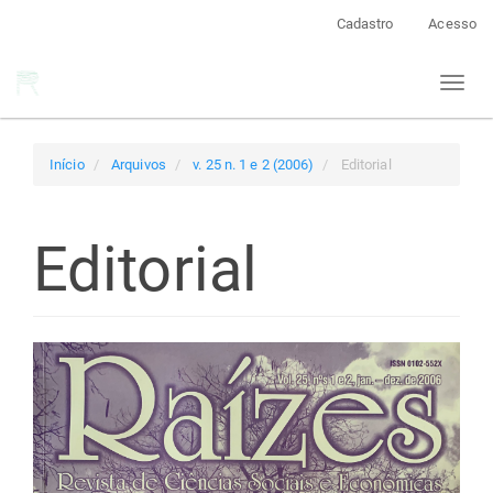
Navegação
Cadastro
Acesso
Principal
Conteúdo
Toggl
principal
naviga
Barra
Lateral
Início
Arquivos
v. 25 n. 1 e 2 (2006)
Editorial
Editorial
Barra
lateral
de