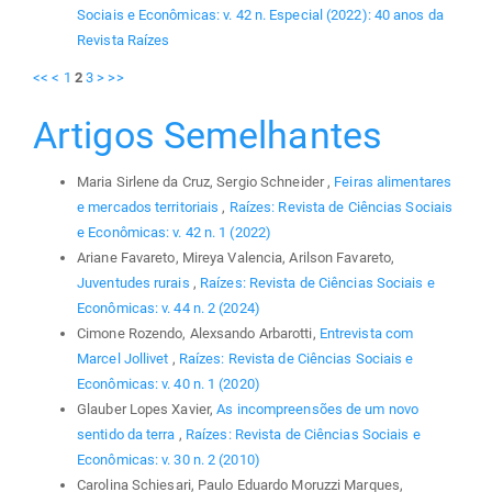
Sociais e Econômicas: v. 42 n. Especial (2022): 40 anos da
Revista Raízes
<<
<
1
2
3
>
>>
Artigos Semelhantes
Maria Sirlene da Cruz, Sergio Schneider ,
Feiras alimentares
e mercados territoriais
,
Raízes: Revista de Ciências Sociais
e Econômicas: v. 42 n. 1 (2022)
Ariane Favareto, Mireya Valencia, Arilson Favareto,
Juventudes rurais
,
Raízes: Revista de Ciências Sociais e
Econômicas: v. 44 n. 2 (2024)
Cimone Rozendo, Alexsando Arbarotti,
Entrevista com
Marcel Jollivet
,
Raízes: Revista de Ciências Sociais e
Econômicas: v. 40 n. 1 (2020)
Glauber Lopes Xavier,
As incompreensões de um novo
sentido da terra
,
Raízes: Revista de Ciências Sociais e
Econômicas: v. 30 n. 2 (2010)
Carolina Schiesari, Paulo Eduardo Moruzzi Marques,