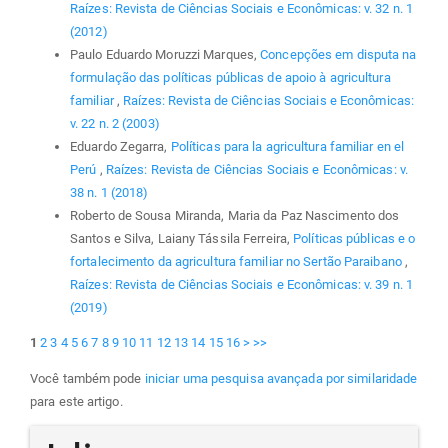
Raízes: Revista de Ciências Sociais e Econômicas: v. 32 n. 1
(2012)
Paulo Eduardo Moruzzi Marques,
Concepções em disputa na
formulação das políticas públicas de apoio à agricultura
familiar
,
Raízes: Revista de Ciências Sociais e Econômicas:
v. 22 n. 2 (2003)
Eduardo Zegarra,
Políticas para la agricultura familiar en el
Perú
,
Raízes: Revista de Ciências Sociais e Econômicas: v.
38 n. 1 (2018)
Roberto de Sousa Miranda, Maria da Paz Nascimento dos
Santos e Silva, Laiany Tássila Ferreira,
Políticas públicas e o
fortalecimento da agricultura familiar no Sertão Paraibano
,
Raízes: Revista de Ciências Sociais e Econômicas: v. 39 n. 1
(2019)
1
2
3
4
5
6
7
8
9
10
11
12
13
14
15
16
>
>>
Você também pode
iniciar uma pesquisa avançada por similaridade
para este artigo.