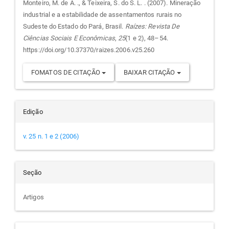
do
Monteiro, M. de A. ., & Teixeira, S. do S. L. . (2007). Mineração
industrial e a estabilidade de assentamentos rurais no
artigo
Sudeste do Estado do Pará, Brasil.
Raízes: Revista De
Ciências Sociais E Econômicas
,
25
(1 e 2), 48–54.
https://doi.org/10.37370/raizes.2006.v25.260
FOMATOS DE CITAÇÃO
BAIXAR CITAÇÃO
Edição
v. 25 n. 1 e 2 (2006)
Seção
Artigos