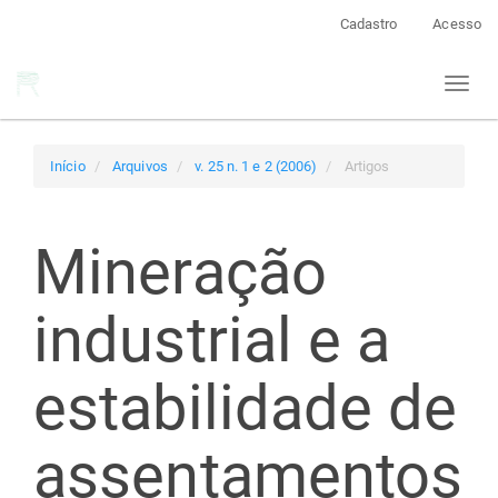
Navegação
Cadastro
Acesso
Principal
Conteúdo
Toggl
principal
naviga
Barra
Lateral
Início
Arquivos
v. 25 n. 1 e 2 (2006)
Artigos
Mineração
industrial e a
estabilidade de
assentamentos