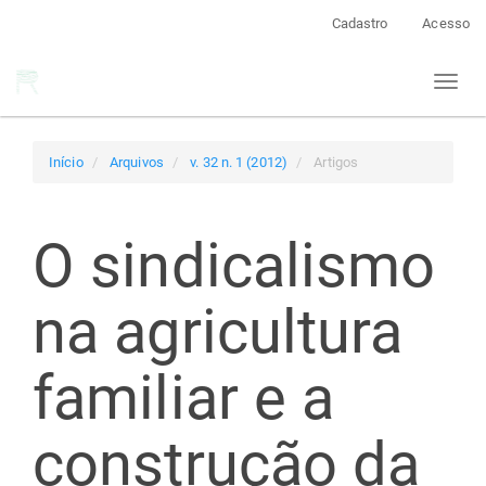
Navegação
Cadastro
Acesso
Principal
Conteúdo
Toggl
principal
naviga
Barra
Lateral
Início
Arquivos
v. 32 n. 1 (2012)
Artigos
O sindicalismo
na agricultura
familiar e a
construção da