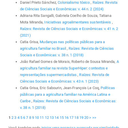
Daniel Prieto Sánchez,
Colonialismo tóxico
,
Raízes: Revista
de Ciências Sociais e Econômicas: v. 44 n. 2 (2024)
Adriana Rita Sangalli, Gabriela Coelho de Souza, Tatiana
Mota Miranda,
Iniciativas agroalimentares sustentáveis
,
Raízes: Revista de Ciências Sociais e Econômicas: v. 41 n. 2
(2021)
Catia Grisa,
Mudanças nas políticas públicas para a
agricultura familiar no Brasil
,
Raízes: Revista de Ciências
Sociais e Econômicas: v. 38 n. 1 (2018)
João Rafael Gomes de Morais, Roberto de Sousa Miranda,
A
agricultura familiar na revista SuperHiper: contextos e
representações supermercadistas
,
Raízes: Revista de
Ciências Sociais e Econômicas: v. 43 n. 1 (2023)
Catia Grisa, Eric Sabourin, Jean-François Le Coq,
Políticas
públicas para a agricultura familiar na América Latina e
Caribe
,
Raízes: Revista de Ciências Sociais e Econômicas:
v. 38 n. 1 (2018)
1
2
3
4
5
6
7
8
9
10
11
12
13
14
15
16
17
18
19
20
>
>>
Você também pode
iniciar uma pesquisa avançada por similaridade