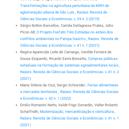
Transformações na agricultura periurbana da MRH da
aglomeração urbana de São Luís
,
Raízes: Revista de
Ciências Sociais e Econômicas: v. 39 n. 2 (2019)
Sérgio Botton Barcellos, Camila Dellagnese Prates, Júlio
Picon Alt,
O Projeto Fosfato Três Estradas no esteio dos
conflitos ambientais no Pampa Gaúcho
,
Raízes: Revista de
Ciências Sociais e Econômicas: v. 41 n. 1 (2021)
Regina Aparecida Leite de Camargo, Vanilde Ferreira de
Souza-Esquerdo, Ricardo Serra Borsatto,
Compras públicas
estaduais na formação de sistemas agroalimentares locais
,
Raízes: Revista de Ciências Sociais e Econômicas: v. 41 n. 2
(2021)
Maria Sirlene da Cruz, Sergio Schneider ,
Feiras alimentares
e mercados territoriais
,
Raízes: Revista de Ciências Sociais
e Econômicas: v. 42 n. 1 (2022)
Emilio Romanini Netto, Valdir Frigo Denardin, Valter Roberto
Schaffrath,
Modernização, mercantilização e olericultura
,
Raízes: Revista de Ciências Sociais e Econômicas: v. 41 n. 1
(2021)