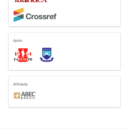
apoio
Apoio
afiliada
Afilidada