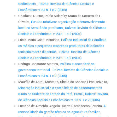
tradicionais
,
Raízes: Revista de Ciências Sociais e
Econômicas: v. 23 n. 1 e 2 (2004)
Ghislaine Duque, Pablo Sidersky, Maria do Socorro de L.
Oliveira,
Fundos rotativos: organização e desenvolvimento
local no Semi-árido paraibano
,
Raízes: Revista de Ciências
Sociais e Econômicas: v. 23 n. 1 e 2 (2004)
Lúcia Maria Góes Moutinho,
Política industrial da Paraíba e
as médias e pequenas empresas produtoras de calçados
territorialmente dispersas
,
Raízes: Revista de Ciências
Sociais e Econômicas: v. 23 n. 1 e 2 (2004)
Rodrigo Constante Martins,
Política e sociedade na
governança territorial
,
Raízes: Revista de Ciências Sociais e
Econômicas: v. 24 n. 1 e 2 (2005)
Maurílio de Abreu Monteiro, Sheila do Socorro Lima Teixeira,
Mineração industrial e a estabilidade de assentamentos
rurais no Sudeste do Estado do Pará, Brasil
,
Raízes: Revista
de Ciências Sociais e Econômicas: v. 25 n. 1 e 2 (2006)
Luciano de Almeida, Angela Duarte Damasceno Ferreira,
A
racionalidade da gestão técnica na agricultura familiar
,