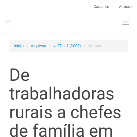
Navegação
Cadastro
Acesso
Principal
Conteúdo
Toggl
principal
naviga
Barra
Lateral
Início
Arquivos
v. 27 n. 1 (2008)
Artigos
De
trabalhadoras
rurais a chefes
de família em