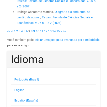
Raízes: Revista de Ciências Sociais e Econômicas: v. 26 n. 1
e 2 (2007)
Rodrigo Constante Martins,
O agrário e o ambiental na
gestão de águas
,
Raízes: Revista de Ciências Sociais e
Econômicas: v. 26 n. 1 e 2 (2007)
<<
<
1
2
3
4
5
6
7
8
9
10
11
12
13
14
15
>
>>
Você também pode
iniciar uma pesquisa avançada por similaridade
para este artigo.
Idioma
Português (Brasil)
English
Español (España)