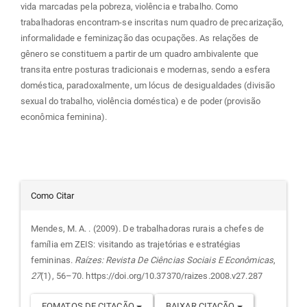
vida marcadas pela pobreza, violência e trabalho. Como
trabalhadoras encontram-se inscritas num quadro de precarização,
informalidade e feminização das ocupações. As relações de
gênero se constituem a partir de um quadro ambivalente que
transita entre posturas tradicionais e modernas, sendo a esfera
doméstica, paradoxalmente, um lócus de desigualdades (divisão
sexual do trabalho, violência doméstica) e de poder (provisão
econômica feminina).
Detalhes
Como Citar
do
Mendes, M. A. . (2009). De trabalhadoras rurais a chefes de
família em ZEIS: visitando as trajetórias e estratégias
artigo
femininas.
Raízes: Revista De Ciências Sociais E Econômicas
,
27
(1), 56–70. https://doi.org/10.37370/raizes.2008.v27.287
FOMATOS DE CITAÇÃO
BAIXAR CITAÇÃO