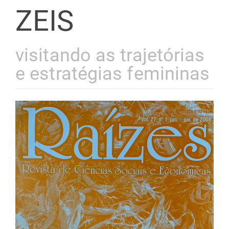
ZEIS
visitando as trajetórias
e estratégias femininas
Barra
lateral
de
artigos