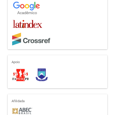
apoio
Apoio
afiliada
Afilidada