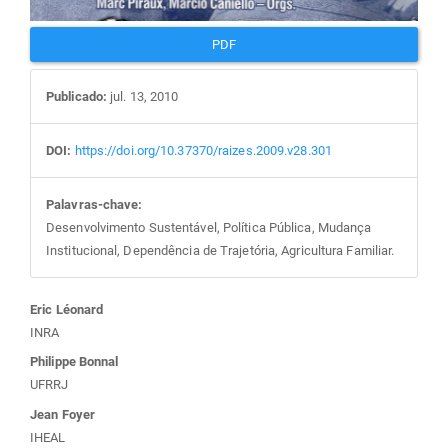
PDF
Publicado:
jul. 13, 2010
DOI:
https://doi.org/10.37370/raizes.2009.v28.301
Palavras-chave:
Desenvolvimento Sustentável, Política Pública, Mudança
Institucional, Dependência de Trajetória, Agricultura Familiar.
Conteúdo
Eric Léonard
INRA
do
Philippe Bonnal
UFRRJ
artigo
Jean Foyer
IHEAL