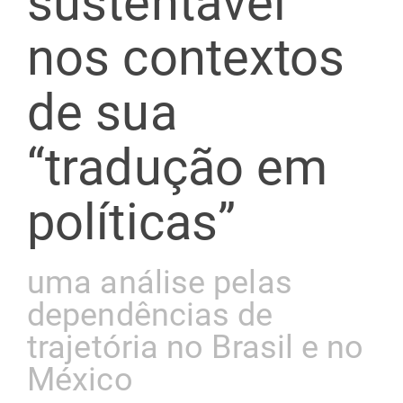
sustentável
nos contextos
de sua
“tradução em
políticas”
uma análise pelas
dependências de
trajetória no Brasil e no
México