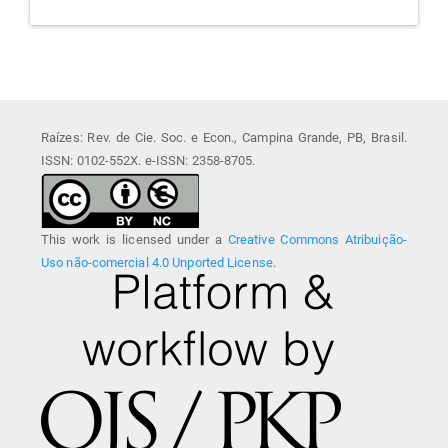
Raízes: Rev. de Cie. Soc. e Econ., Campina Grande, PB, Brasil.
ISSN: 0102-552X. e-ISSN: 2358-8705.
This work is licensed under a
Creative Commons Atribuição-
Uso não-comercial 4.0 Unported License
.