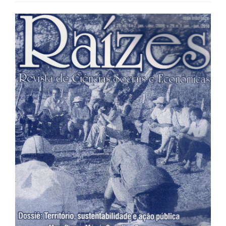
Barra
lateral
de
artigos