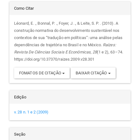
Detalhes
Como Citar
do
Léonard, E. ., Bonnal, P. ., Foyer, J. ., & Leite, S. P. . (2010). A
construção normativa do desenvolvimento sustentável nos
artigo
contextos de sua “tradução em políticas”: uma análise pelas
dependências de trajetória no Brasil e no México.
Raízes:
Revista De Ciências Sociais E Econômicas
,
28
(1 e 2), 63–74.
https://doi.org/10.37370/raizes.2009.v28.301
FOMATOS DE CITAÇÃO
BAIXAR CITAÇÃO
Edição
v. 28 n. 1 e 2 (2009)
Seção