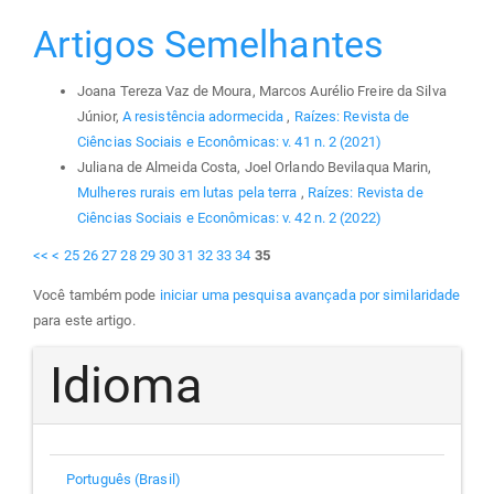
Artigos Semelhantes
Joana Tereza Vaz de Moura, Marcos Aurélio Freire da Silva
Júnior,
A resistência adormecida
,
Raízes: Revista de
Ciências Sociais e Econômicas: v. 41 n. 2 (2021)
Juliana de Almeida Costa, Joel Orlando Bevilaqua Marin,
Mulheres rurais em lutas pela terra
,
Raízes: Revista de
Ciências Sociais e Econômicas: v. 42 n. 2 (2022)
<<
<
25
26
27
28
29
30
31
32
33
34
35
Você também pode
iniciar uma pesquisa avançada por similaridade
para este artigo.
Idioma
Português (Brasil)