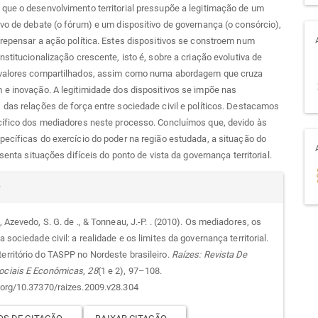
que o desenvolvimento territorial pressupõe a legitimação de um
vo de debate (o fórum) e um dispositivo de governança (o consórcio),
repensar a ação política. Estes dispositivos se constroem num
nstitucionalização crescente, isto é, sobre a criação evolutiva de
valores compartilhados, assim como numa abordagem que cruza
e inovação. A legitimidade dos dispositivos se impõe nas
das relações de força entre sociedade civil e políticos. Destacamos
cífico dos mediadores neste processo. Concluímos que, devido às
ecíficas do exercício do poder na região estudada, a situação do
esenta situações difíceis do ponto de vista da governança territorial.
alhes
r
., Azevedo, S. G. de ., & Tonneau, J.-P. . (2010). Os mediadores, os
 a sociedade civil: a realidade e os limites da governança territorial.
go
território do TASPP no Nordeste brasileiro.
Raízes: Revista De
ociais E Econômicas
,
28
(1 e 2), 97–108.
i.org/10.37370/raizes.2009.v28.304