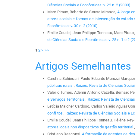
Ciências Sociais e Econômicas: v. 22 n. 2 (2003)
Marc Piraux, Roberto de Sousa Miranda,
A longa em
atores sociais e formas de intervenção do estado
Econômicas: v. 30 n. 2 (2010)
Emilie Coudel, Jean-Philippe Tonneau, Marc Piraux
de Ciências Sociais e Econômicas: v. 28 n. 1 e 2 (2
1
2
>
>>
Artigos Semelhantes
Carolina Schiesari, Paulo Eduardo Moruzzi Marque
públicas rurais
,
Raízes: Revista de Ciências Sociai
Valerio Turnes, Ademir Antonio Cazella, Bernard P
e Serviços Territoriais
,
Raízes: Revista de Ciências
Letícia Malcher Cardoso, Carlos Valério Aguiar G
conflitos
,
Raízes: Revista de Ciências Sociais e Ec
Emilie Coudel, Jean Philippe Tonneau, Hélène Rey-
atores locais nos dispositivos de gestão territorial
Cristiano Desconsi,
A formação de agentes de dese