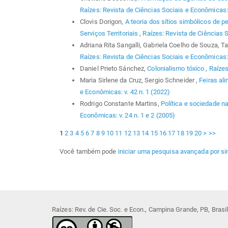
Raízes: Revista de Ciências Sociais e Econômicas: 
Clovis Dorigon,
A teoria dos sítios simbólicos de 
Serviços Territoriais
,
Raízes: Revista de Ciências S
Adriana Rita Sangalli, Gabriela Coelho de Souza, 
Raízes: Revista de Ciências Sociais e Econômicas: 
Daniel Prieto Sánchez,
Colonialismo tóxico
,
Raízes
Maria Sirlene da Cruz, Sergio Schneider ,
Feiras al
e Econômicas: v. 42 n. 1 (2022)
Rodrigo Constante Martins,
Política e sociedade na
Econômicas: v. 24 n. 1 e 2 (2005)
1
2
3
4
5
6
7
8
9
10
11
12
13
14
15
16
17
18
19
20
>
>>
Você também pode
iniciar uma pesquisa avançada por si
Raízes: Rev. de Cie. Soc. e Econ., Campina Grande, PB, Bras