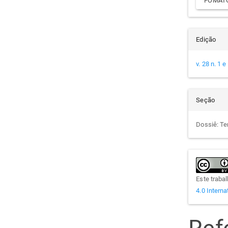
FOMATO
Edição
v. 28 n. 1 
Seção
Dossiê: Ter
Este traba
4.0 Interna