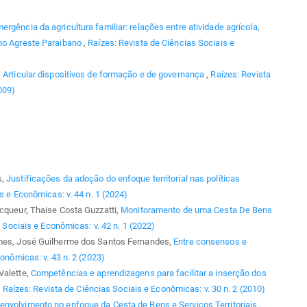
ergência da agricultura familiar: relações entre atividade agrícola,
 no Agreste Paraibano
,
Raízes: Revista de Ciências Sociais e
,
Articular dispositivos de formação e de governança
,
Raízes: Revista
009)
s,
Justificações da adoção do enfoque territorial nas políticas
s e Econômicas: v. 44 n. 1 (2024)
ecqueur, Thaise Costa Guzzatti,
Monitoramento de uma Cesta De Bens
 Sociais e Econômicas: v. 42 n. 1 (2022)
omes, José Guilherme dos Santos Fernandes,
Entre consensos e
onômicas: v. 43 n. 2 (2023)
Valette,
Competências e aprendizagens para facilitar a inserção dos
,
Raízes: Revista de Ciências Sociais e Econômicas: v. 30 n. 2 (2010)
nvolvimento no enfoque da Cesta de Bens e Serviços Territoriais
,