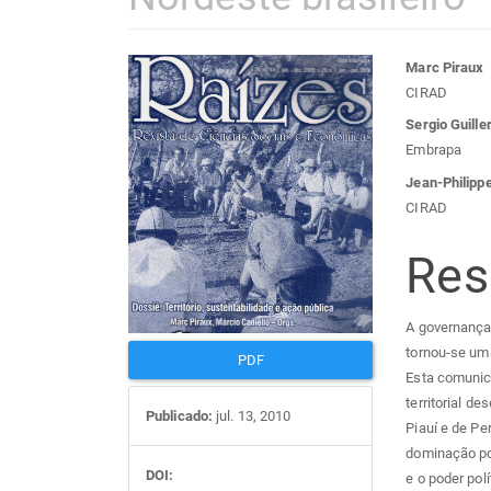
Barra
Con
Marc Piraux
CIRAD
lateral
do
Sergio Guill
Embrapa
de
arti
Jean-Philipp
CIRAD
artigos
prin
Re
A governança 
tornou-se uma
PDF
Esta comunic
territorial d
Publicado:
jul. 13, 2010
Piauí e de Pe
dominação pol
DOI:
e o poder polí