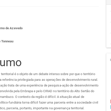
teúdo
ermo de Azevedo
go
e Tonneau
cipal
sumo
territorial é o objeto de um debate intenso sobre por que o território
 referência privilegiada para as operações de desenvolvimento rural.
ação trata de uma experiência de pesquisa-ação de desenvolvimento
esenvolvida pela Embrapa e pelo CIRAD no território do Alto Sertão do
rnambuco. O contexto da região é difícil. A situação atual de
ítico-fundiária torna difícil fazer uma parceria entre a sociedade civil
tico, parceria, portanto, importante na governança territorial.