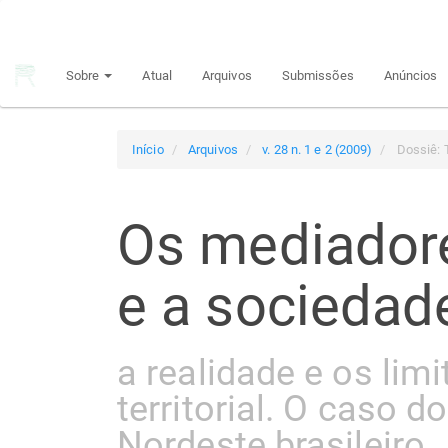
Navegação
Principal
Conteúdo
Sobre
Atual
Arquivos
Submissões
Anúncios
principal
Barra
Lateral
Início
Arquivos
v. 28 n. 1 e 2 (2009)
Dossiê: T
Os mediadore
e a sociedade
a realidade e os lim
territorial. O caso d
Nordeste brasileiro