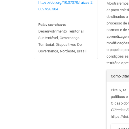
https://doi.org/10.37370/raizes.2
Mostraremos 
009.v28.304
espaço coleti
destinados a 
processo de i
Palavras-chave:
normas e de 
Desenvolvimento Territorial
aprendizagem 
Sustentável, Governança
modificações 
Territorial, Dispositivos De
o papel espe
Governança, Nordeste, Brasil.
condições esp
território apr
Det
Como Cita
do
Piraux, M. 
políticos e
arti
O caso do 
Ciências S
https://do