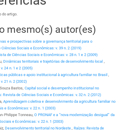
erências
 do artigo.
elo mesmo(s) autor(es)
vas e prospectivas sobre a governança territorial para o
e Ciências Sociais e Econômicas: v. 39 n. 2 (2019)
ista de Ciências Sociais e Econômicas: v. 28 n. 1 e 2 (2009)
u,
Dinâmicas territoriais e trajetórias de desenvolvimento local
,
. 24 n. 1 e 2 (2005)
ticas públicas e apoio institucional à agricultura familiar no Brasil
,
v. 21 n. 2 (2002)
e Souza Bastos,
Capital social e desempenho institucional no
: Revista de Ciências Sociais e Econômicas: v. 32 n. 2 (2012)
a,
Aprendizagem coletiva e desenvolvimento da agricultura familiar no
is e Econômicas: v. 22 n. 1 (2003)
ean-Philippe Tonneau,
O PRONAF e a “nova modernização desigual” da
Sociais e Econômicas: v. 22 n. 1 (2003)
iz,
Desenvolvimento territorial no Nordeste
,
Raízes: Revista de