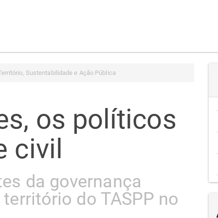
erritório, Sustentabilidade e Ação Pública
s, os políticos
 civil
ites da governança
o território do TASPP no