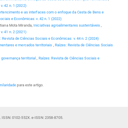
v. 42 n. 1 (2022)
pertencimento e as interfaces com o enfoque da Cesta de Bens e
ociais e Econômicas: v. 42 n. 1 (2022)
Tatiana Mota Miranda,
Iniciativas agroalimentares sustentáveis
,
v. 41 n. 2 (2021)
: Revista de Ciências Sociais e Econômicas: v. 44 n. 2 (2024)
imentares e mercados territoriais
,
Raízes: Revista de Ciências Sociais
 governança territorial
,
Raízes: Revista de Ciências Sociais e
milaridade
para este artigo.
il. ISSN: 0102-552X. e-ISSN: 2358-8705.