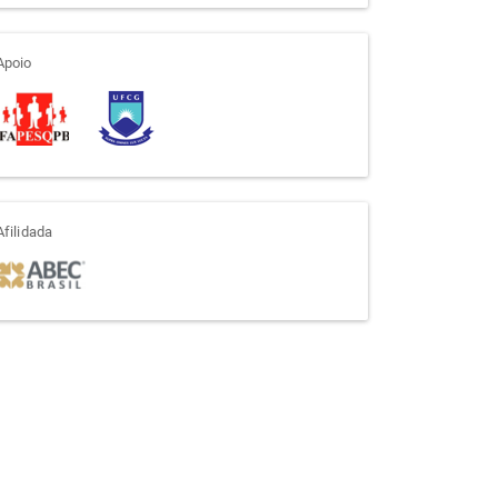
apoio
Apoio
afiliada
Afilidada