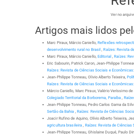
Ref
Ver no arquivo
Artigos mais lidos p
Marc Piraux, Márcio Caniello,
Reflexões retrospecti
desenvolvimento rural no Brasil
,
Raízes: Revista d
Marc Piraux, Márcio Caniello,
Editorial
,
Raízes: Rev
Eric Sabourin, Patrick Caron, Jean-Philippe Tonnea
Raízes: Revista de Ciências Sociais e Econômicas: v
Jean-Philippe Tonneau, Olivio Alberto Teixeira,
Polí
Raízes: Revista de Ciências Sociais e Econômicas: 
Márcio Caniello, Marc Piraux, Valério Veríssimo d
Colegiado Territorial da Borborema, Paraíba
,
Raízes
Jean-Philippe Tonneau, Pedro Carlos Gama da Silv
Sertão da Bahia
,
Raízes: Revista de Ciências Socia
Joacir Rufino de Aquino, Olívio Alberto Teixeira, J
agricultura brasileira
,
Raízes: Revista de Ciências 
Jean-Philippe Tonneau, Ghislaine Duqué, Paulo Din