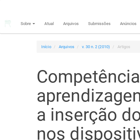
Navegação
Principal
Conteúdo
Sobre
Atual
Arquivos
Submissões
Anúncios
principal
Barra
Lateral
Início
Arquivos
v. 30 n. 2 (2010)
Artigos
Competência
aprendizagens
a inserção do
nos disposit