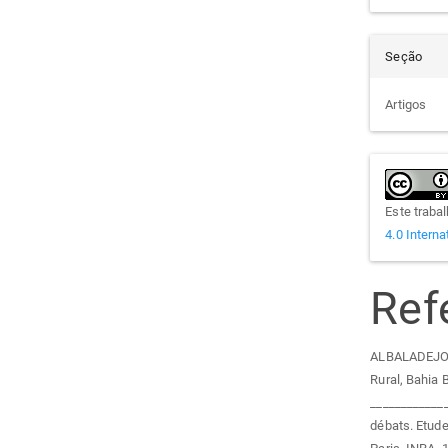
Seção
Artigos
Este traba
4.0 Interna
Ref
ALBALADEJO, 
Rural, Bahia 
_____________
débats. Etud