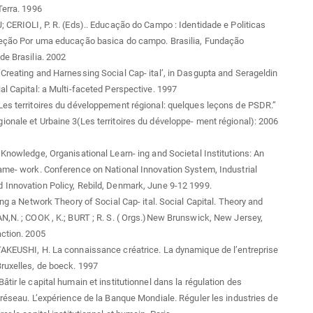
Terra. 1996
; CERIOLI, P. R. (Eds).. Educação do Campo : Identidade e Politicas
leção Por uma educação basica do campo. Brasilia, Fundação
de Brasilia. 2002
Creating and Harnessing Social Cap- ital’, in Dasgupta and Serageldin
al Capital: a Multi-faceted Perspective. 1997
es territoires du développement régional: quelques leçons de PSDR.”
onale et Urbaine 3(Les territoires du développe- ment régional): 2006
 Knowledge, Organisational Learn- ing and Societal Institutions: An
ame- work. Conference on National Innovation System, Industrial
Innovation Policy, Rebild, Denmark, June 9-12 1999.
ing a Network Theory of Social Cap- ital. Social Capital. Theory and
N,N. ; COOK , K.; BURT ; R. S. ( Orgs.)New Brunswick, New Jersey,
ction. 2005
AKEUSHI, H. La connaissance créatrice. La dynamique de l’entreprise
ruxelles, de boeck. 1997
âtir le capital humain et institutionnel dans la régulation des
 réseau. L’expérience de la Banque Mondiale. Réguler les industries de