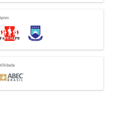
apoio
Apoio
afiliada
Afilidada