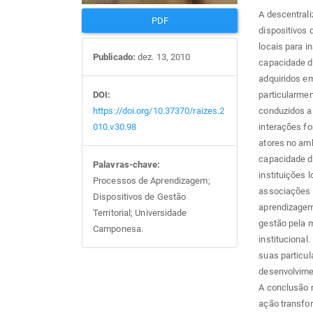
A descentrali
PDF
dispositivos 
locais para i
Publicado:
dez. 13, 2010
capacidade d
adquiridos em
DOI:
particularmen
https://doi.org/10.37370/raizes.2
conduzidos a 
010.v30.98
interações fo
atores no amb
capacidade de
Palavras-chave:
instituições 
Processos de Aprendizagem;
associações 
Dispositivos de Gestão
aprendizagem
Territorial; Universidade
gestão pela m
Camponesa.
institucional
suas particul
desenvolvimen
A conclusão 
ação transfo