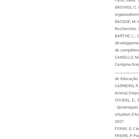
Paris, INRA. 
ARGYRIS, C. S
organisationne
BACQUE, M.-H.
Recherches. P
BARTHE, L.; 
développement
de compétence
CANIELLO, M.
Campina Gran
____________
de Educação d
CARNEIRO, R.
Ariana).Disp
COUDEL, E.; S
: dynamiques
situation d’A
2007
FORAY, D. L’é
FREIRE, P. P