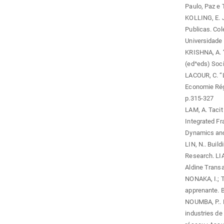
Paulo, Paz e 
KOLLING, E. J
Publicas. Co
Universidade 
KRISHNA, A. ‘
(ed^eds) Soci
LACOUR, C. “L
Economie Régi
p.315-327
LAM, A. Tacit
Integrated Fr
Dynamics and 
LIN, N.. Build
Research. LIA
Aldine Transa
NONAKA, I.; T
apprenante. B
NOUMBA, P.. B
industries de