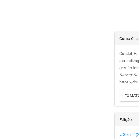
Det
Como Cita
do
Coudel, E. 
aprendizage
arti
gestão ter
Raízes: Re
https://do
FOMATO
Edição
v. 30 n. 2 