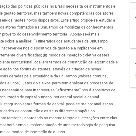
zação das políticas públicas no Brasil necessita de instrumentos e
de gestão territorial, mas também novas competências dos atores
nseri-los nestes novos dispositivos. Este artigo propôe-se estudar a
os atores formados na UniCampo de mobilizar os conhecimentos
 proveito do desenvolvimento territorial. Apoiar-se-á mais
te sobre a análise: (i) itinerários dos estudantes da UniCampo
inscrever-se nos dispositivos de gestão e a implicar-se em
rtemente diversificadas; (ii) modos de inserção coletiva destes
iente institucional local em termos de construção de legitimidade e
 ação nos fóruns existentes, através da criação de novas
locais geradas pela experiência da UniCampo (valores comuns,
dos alunos). Estes dois eixos permitem analisar os processos de
 necessários para inscrever-se “eficazmente” nos dispositivos de
obilização de capital humano, por capital social e capital
. Distinguindo estas formas de capital, pode-se melhor analisar as
aridades de construção e os seus diferentes papéis no
to territorial, abordando ao mesmo tempo as interações entre elas.
mostrará como a implementação de uma metodologia de pesquisa-
rma os modos de insercção de alunos.