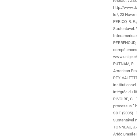
réseau : Assur
http://www.d
le/, 23 Nove
PERICO, R. E.
Sustentavel. V
Interamerican
PERRENOUD, P.
compétences. 
www.unige.ch
PUTNAM, R.. “
American Pros
REY-VALETTE, 
institutionne
intégrée du li
RIVOIRE, G.. 
processus.” 
SDT (2005). 
Sustentável n
TONNEAU, J.-P
Árido Brasile