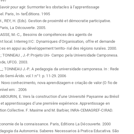
1997
avoir pour agir. Surmonter les obstacles à l’apprentissage
l. Paris, In- terÉditions. 1995
, REY, H. (Eds). Gestion de proximité et démocratie participative.
aris, La Découverte. 2005.
CASSE, M.-C.,. Besoins de compétences des agents de
 local. Interreg IIC : Dynamiques d’Organisation, offre et demande
s en appui au développement territo- rial des régions rurales. 2000.
; TONNEAU , J.-P. Projeto Uni- Campo: pela Universidade Camponesa.
de, UFCG. 2003.
__; TONNEAU J.-P.. A pedagogia da universidade camponesa. In : Rede
o Semi-Árido. vol.1:n°1: p. 11-29. 2006
 Novo conhecimento, nova aprendizagem e criação de valor (O fio de
onível em:
. 2006
ABOURIN, E. Vers la construction d’une Université Paysanne au Brésil
 et apprentissages d’une première expérience. Apprentissage en
ction Collective. F. Maxime and M. Barbier, INRA-CEMAGREF-CIRAD.
conomie de la connaissance. Paris, Editions La Découverte. 2000
edagogia da Autonomia. Saberes Necessarios à Pratica Educativa. São