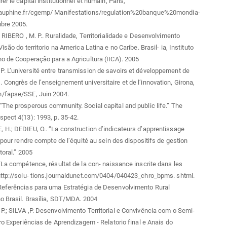
er le capital institutionnel et humain, Paris,
auphine.fr/cgemp/ Manifestations/regulation%20banque%20mondia-
mbre 2005.
; RIBERO , M. P.. Ruralidade, Territorialidade e Desenvolvimento
isão do territorio na America Latina e no Caribe. Brasil- ia, Instituto
o de Cooperação para a Agricultura (IICA). 2005
 L’université entre transmission de savoirs et développement de
Congrès de l’enseignement universitaire et de l’innovation, Girona,
/fapse/SSE, Juin 2004.
The prosperous community. Social capital and public life.” The
pect 4(13): 1993, p. 35-42.
H.; DEDIEU, O.. “La construction d’indicateurs d’apprentissage
l pour rendre compte de l’équité au sein des dispositifs de gestion
ttoral.” 2005
“La compétence, résultat de la con- naissance inscrite dans les
http://solu- tions.journaldunet.com/0404/040423_chro_bpms. shtml.
Referências para uma Estratégia de Desenvolvimento Rural
o Brasil. Brasília, SDT/MDA. 2004
.; SILVA ,P. Desenvolvimento Territorial e Convivência com o Semi-
iro Experiências de Aprendizagem - Relatorio final e Anais do