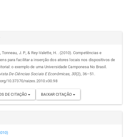
alhes
r
., Tonneau, J. P., & Rey-Valette, H. . (2010). Competências e
ns para facilitar a inserção dos atores locais nos dispositivos de
go
ritorial: o exemplo de uma Universidade Camponesa No Brasil.
vista De Ciências Sociais E Econômicas
,
30
(2), 36–51.
i.org/10.37370/raizes.2010.v30.98
S DE CITAÇÃO
BAIXAR CITAÇÃO
(2010)