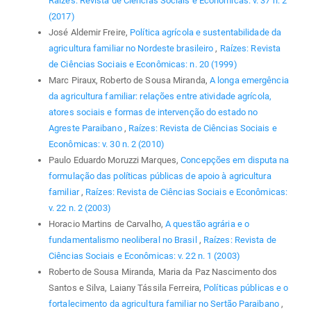
Raízes: Revista de Ciências Sociais e Econômicas: v. 37 n. 2
(2017)
José Aldemir Freire,
Política agrícola e sustentabilidade da
agricultura familiar no Nordeste brasileiro
,
Raízes: Revista
de Ciências Sociais e Econômicas: n. 20 (1999)
Marc Piraux, Roberto de Sousa Miranda,
A longa emergência
da agricultura familiar: relações entre atividade agrícola,
atores sociais e formas de intervenção do estado no
Agreste Paraibano
,
Raízes: Revista de Ciências Sociais e
Econômicas: v. 30 n. 2 (2010)
Paulo Eduardo Moruzzi Marques,
Concepções em disputa na
formulação das políticas públicas de apoio à agricultura
familiar
,
Raízes: Revista de Ciências Sociais e Econômicas:
v. 22 n. 2 (2003)
Horacio Martins de Carvalho,
A questão agrária e o
fundamentalismo neoliberal no Brasil
,
Raízes: Revista de
Ciências Sociais e Econômicas: v. 22 n. 1 (2003)
Roberto de Sousa Miranda, Maria da Paz Nascimento dos
Santos e Silva, Laiany Tássila Ferreira,
Políticas públicas e o
fortalecimento da agricultura familiar no Sertão Paraibano
,