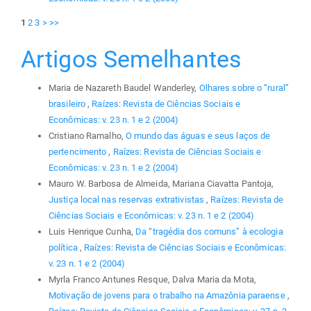
1
2
3
>
>>
Artigos Semelhantes
Maria de Nazareth Baudel Wanderley,
Olhares sobre o “rural”
brasileiro
,
Raízes: Revista de Ciências Sociais e
Econômicas: v. 23 n. 1 e 2 (2004)
Cristiano Ramalho,
O mundo das águas e seus laços de
pertencimento
,
Raízes: Revista de Ciências Sociais e
Econômicas: v. 23 n. 1 e 2 (2004)
Mauro W. Barbosa de Almeida, Mariana Ciavatta Pantoja,
Justiça local nas reservas extrativistas
,
Raízes: Revista de
Ciências Sociais e Econômicas: v. 23 n. 1 e 2 (2004)
Luis Henrique Cunha,
Da “tragédia dos comuns” à ecologia
política
,
Raízes: Revista de Ciências Sociais e Econômicas:
v. 23 n. 1 e 2 (2004)
Myrla Franco Antunes Resque, Dalva Maria da Mota,
Motivação de jovens para o trabalho na Amazônia paraense
,