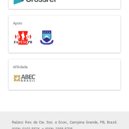
apoio
Apoio
afiliada
Afilidada
Raízes: Rev. de Cie. Soc. e Econ., Campina Grande, PB, Brasil.
ISSN: 0102-552X. e-ISSN: 2358-8705.