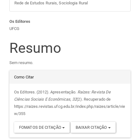
Rede de Estudos Rurais, Sociologia Rural
Conteúdo
Os Editores
UFCG
do
Resumo
artigo
Sem resumo.
principal
Detalhes
Como Citar
do
Os Editores. (2012). Apresentação.
Raízes: Revista De
Ciências Sociais E Econômicas
,
32
(2). Recuperado de
artigo
https://raizes.revistas.ufcg.edu.br/index.php/raizes/article/vie
w/355
FOMATOS DE CITAÇÃO
BAIXAR CITAÇÃO