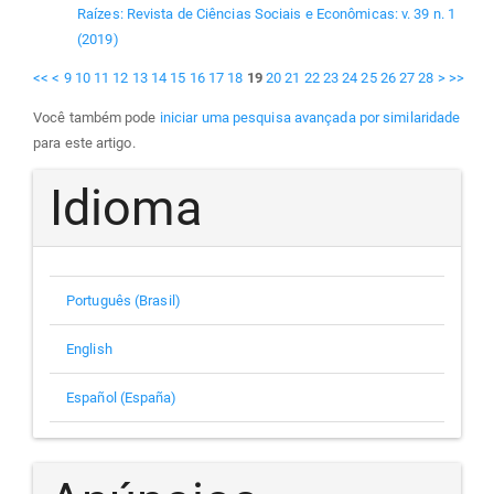
Raízes: Revista de Ciências Sociais e Econômicas: v. 39 n. 1
(2019)
<<
<
9
10
11
12
13
14
15
16
17
18
19
20
21
22
23
24
25
26
27
28
>
>>
Você também pode
iniciar uma pesquisa avançada por similaridade
para este artigo.
Idioma
Português (Brasil)
English
Español (España)