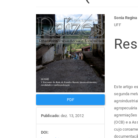
Barra
Con
Sonia Regin
UFF
lateral
do
Re
de
arti
artigos
prin
Este artigo e
segunda metad
PDF
agroindustria
agropecuária 
agremiações 
Publicado:
dez. 13, 2012
(OCB) e a Ass
cujo coroame
DOI:
documentação