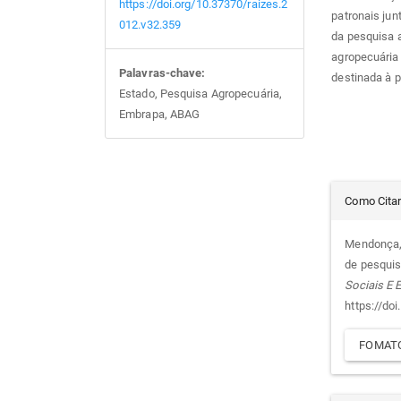
https://doi.org/10.37370/raizes.2
patronais jun
012.v32.359
da pesquisa 
agropecuária
Palavras-chave:
destinada à 
Estado, Pesquisa Agropecuária,
Embrapa, ABAG
Det
Como Cita
do
Mendonça, S
de pesquis
arti
Sociais E
https://do
FOMATO