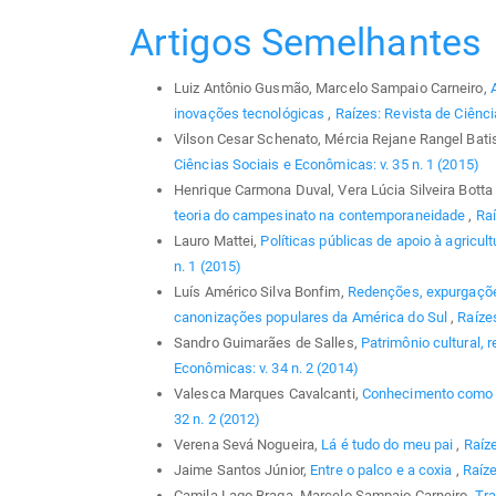
Artigos Semelhantes
Luiz Antônio Gusmão, Marcelo Sampaio Carneiro,
inovações tecnológicas
,
Raízes: Revista de Ciênci
Vilson Cesar Schenato, Mércia Rejane Rangel Bati
Ciências Sociais e Econômicas: v. 35 n. 1 (2015)
Henrique Carmona Duval, Vera Lúcia Silveira Bott
teoria do campesinato na contemporaneidade
,
Raí
Lauro Mattei,
Políticas públicas de apoio à agricult
n. 1 (2015)
Luís Américo Silva Bonfim,
Redenções, expurgaçõe
canonizações populares da América do Sul
,
Raízes
Sandro Guimarães de Salles,
Patrimônio cultural,
Econômicas: v. 34 n. 2 (2014)
Valesca Marques Cavalcanti,
Conhecimento como 
32 n. 2 (2012)
Verena Sevá Nogueira,
Lá é tudo do meu pai
,
Raíze
Jaime Santos Júnior,
Entre o palco e a coxia
,
Raíze
Camila Lago Braga, Marcelo Sampaio Carneiro,
Tra