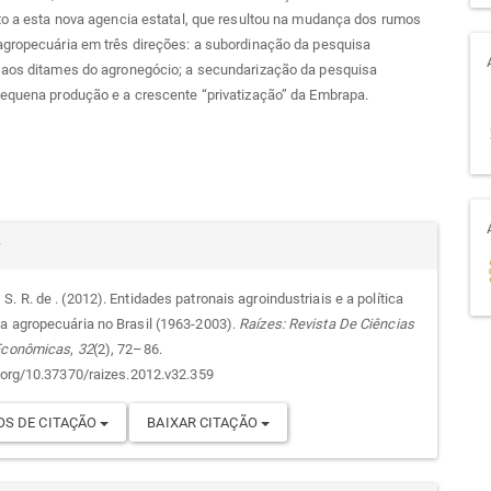
to a esta nova agencia estatal, que resultou na mudança dos rumos
agropecuária em três direções: a subordinação da pesquisa
 aos ditames do agronegócio; a secundarização da pesquisa
pequena produção e a crescente “privatização” da Embrapa.
alhes
r
. R. de . (2012). Entidades patronais agroindustriais e a política
a agropecuária no Brasil (1963-2003).
Raízes: Revista De Ciências
go
 Econômicas
,
32
(2), 72–86.
i.org/10.37370/raizes.2012.v32.359
S DE CITAÇÃO
BAIXAR CITAÇÃO