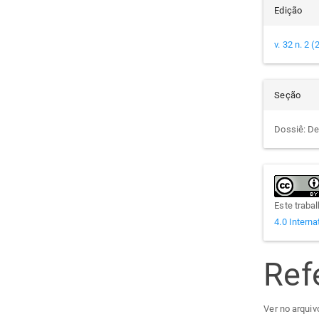
Edição
v. 32 n. 2 
Seção
Dossiê: De
Este traba
4.0 Interna
Ref
Ver no arquivo