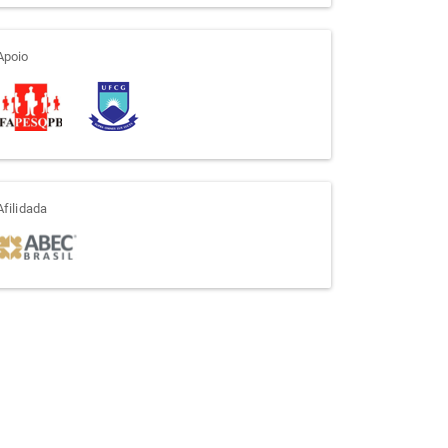
apoio
Apoio
afiliada
Afilidada