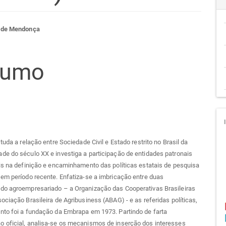
teúdo
a de Mendonça
sumo
go
cipal
studa a relação entre Sociedade Civil e Estado restrito no Brasil da
e do século XX e investiga a participação de entidades patronais
is na definição e encaminhamento das políticas estatais de pesquisa
em período recente. Enfatiza-se a imbricação entre duas
do agroempresariado – a Organização das Cooperativas Brasileiras
ociação Brasileira de Agribusiness (ABAG) - e as referidas políticas,
nto foi a fundação da Embrapa em 1973. Partindo de farta
 oficial, analisa-se os mecanismos de inserção dos interesses