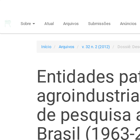
Navegação
Principal
Conteúdo
Sobre
Atual
Arquivos
Submissões
Anúncios
principal
Barra
Lateral
Início
Arquivos
v. 32 n. 2 (2012)
Dossiê: Dese
Entidades pa
agroindustriai
de pesquisa 
Brasil (1963-