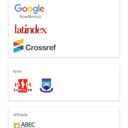
apoio
Apoio
afiliada
Afilidada