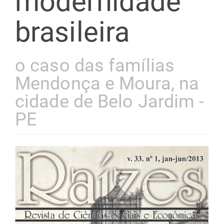
modernidade
brasileira
o caso das famílias
Mendonça e Moura, na
cidade de Belo Jardim -
PE
Barra
lateral
de