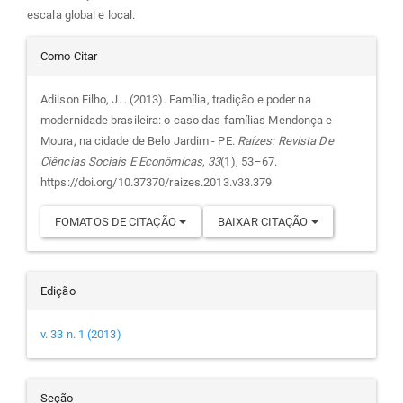
escala global e local.
Detalhes
Como Citar
do
Adilson Filho, J. . (2013). Família, tradição e poder na
modernidade brasileira: o caso das famílias Mendonça e
artigo
Moura, na cidade de Belo Jardim - PE.
Raízes: Revista De
Ciências Sociais E Econômicas
,
33
(1), 53–67.
https://doi.org/10.37370/raizes.2013.v33.379
FOMATOS DE CITAÇÃO
BAIXAR CITAÇÃO
Edição
v. 33 n. 1 (2013)
Seção