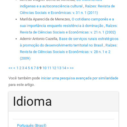
indígenas e a autoconsciência cultural
,
Raízes: Revista de
Ciências Sociais e Econômicas: v. 31 n. 1 (2011)
Marilda Aparecida de Menezes,
O cotidiano camponês e a
sua importância enquanto resistência à dominação
,
Raízes:
Revista de Ciências Sociais e Econômicas: v. 21 n. 1 (2002)
Ademir Antonio Cazella,
Base de serviços rurais estratégicos
à promoção do desenvolvimento territorial no Brasil
,
Raízes:
Revista de Ciências Sociais e Econômicas: v. 28 n. 1 e 2
(2009)
<<
<
1
2
3
4
5
6
7
8
9
10
11
12
13
14
>
>>
Você também pode
iniciar uma pesquisa avançada por similaridade
para este artigo.
Idioma
Português (Brasil)