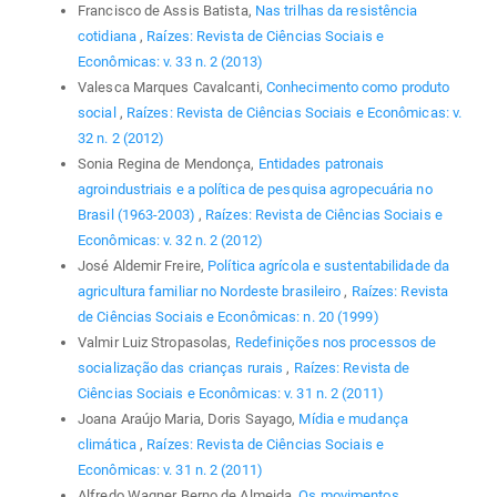
Francisco de Assis Batista,
Nas trilhas da resistência
cotidiana
,
Raízes: Revista de Ciências Sociais e
Econômicas: v. 33 n. 2 (2013)
Valesca Marques Cavalcanti,
Conhecimento como produto
social
,
Raízes: Revista de Ciências Sociais e Econômicas: v.
32 n. 2 (2012)
Sonia Regina de Mendonça,
Entidades patronais
agroindustriais e a política de pesquisa agropecuária no
Brasil (1963-2003)
,
Raízes: Revista de Ciências Sociais e
Econômicas: v. 32 n. 2 (2012)
José Aldemir Freire,
Política agrícola e sustentabilidade da
agricultura familiar no Nordeste brasileiro
,
Raízes: Revista
de Ciências Sociais e Econômicas: n. 20 (1999)
Valmir Luiz Stropasolas,
Redefinições nos processos de
socialização das crianças rurais
,
Raízes: Revista de
Ciências Sociais e Econômicas: v. 31 n. 2 (2011)
Joana Araújo Maria, Doris Sayago,
Mídia e mudança
climática
,
Raízes: Revista de Ciências Sociais e
Econômicas: v. 31 n. 2 (2011)
Alfredo Wagner Berno de Almeida,
Os movimentos