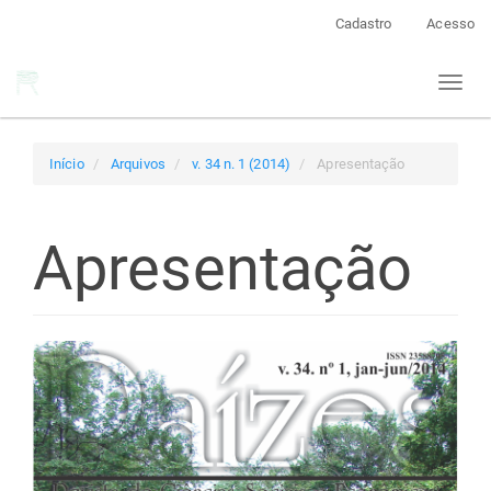
Navegação
Cadastro
Acesso
Principal
Conteúdo
Toggl
principal
naviga
Barra
Lateral
Início
Arquivos
v. 34 n. 1 (2014)
Apresentação
Apresentação
Barra
lateral
de