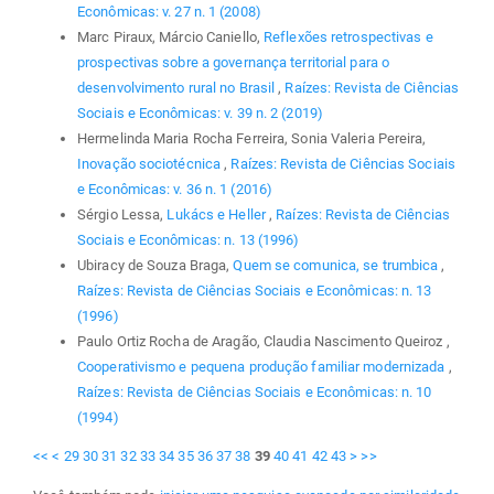
Econômicas: v. 27 n. 1 (2008)
Marc Piraux, Márcio Caniello,
Reflexões retrospectivas e
prospectivas sobre a governança territorial para o
desenvolvimento rural no Brasil
,
Raízes: Revista de Ciências
Sociais e Econômicas: v. 39 n. 2 (2019)
Hermelinda Maria Rocha Ferreira, Sonia Valeria Pereira,
Inovação sociotécnica
,
Raízes: Revista de Ciências Sociais
e Econômicas: v. 36 n. 1 (2016)
Sérgio Lessa,
Lukács e Heller
,
Raízes: Revista de Ciências
Sociais e Econômicas: n. 13 (1996)
Ubiracy de Souza Braga,
Quem se comunica, se trumbica
,
Raízes: Revista de Ciências Sociais e Econômicas: n. 13
(1996)
Paulo Ortiz Rocha de Aragão, Claudia Nascimento Queiroz ,
Cooperativismo e pequena produção familiar modernizada
,
Raízes: Revista de Ciências Sociais e Econômicas: n. 10
(1994)
<<
<
29
30
31
32
33
34
35
36
37
38
39
40
41
42
43
>
>>