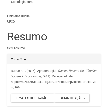
Sociologia Rural
Conteúdo
Ghislaine Duque
UFCG
do
Resumo
artigo
Sem resumo.
principal
Detalhes
Como Citar
do
Duque, G. . (2014). Apresentação.
Raízes: Revista De Ciências
Sociais E Econômicas
,
34
(1). Recuperado de
artigo
https://raizes.revistas.ufcg.edu.br/index.php/raizes/article/vie
w/399
FOMATOS DE CITAÇÃO
BAIXAR CITAÇÃO