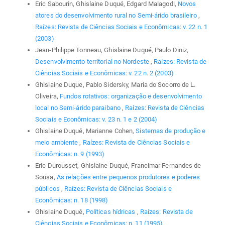
Eric Sabourin, Ghislaine Duqué, Edgard Malagodi,
Novos
atores do desenvolvimento rural no Semi-árido brasileiro
,
Raízes: Revista de Ciências Sociais e Econômicas: v. 22 n. 1
(2003)
Jean-Philippe Tonneau, Ghislaine Duqué, Paulo Diniz,
Desenvolvimento territorial no Nordeste
,
Raízes: Revista de
Ciências Sociais e Econômicas: v. 22 n. 2 (2003)
Ghislaine Duque, Pablo Sidersky, Maria do Socorro de L.
Oliveira,
Fundos rotativos: organização e desenvolvimento
local no Semi-árido paraibano
,
Raízes: Revista de Ciências
Sociais e Econômicas: v. 23 n. 1 e 2 (2004)
Ghislaine Duqué, Marianne Cohen,
Sistemas de produção e
meio ambiente
,
Raízes: Revista de Ciências Sociais e
Econômicas: n. 9 (1993)
Eric Durousset, Ghislaine Duqué, Francimar Fernandes de
Sousa,
As relações entre pequenos produtores e poderes
públicos
,
Raízes: Revista de Ciências Sociais e
Econômicas: n. 18 (1998)
Ghislaine Duqué,
Políticas hídricas
,
Raízes: Revista de
Ciências Sociais e Econômicas: n. 11 (1995)