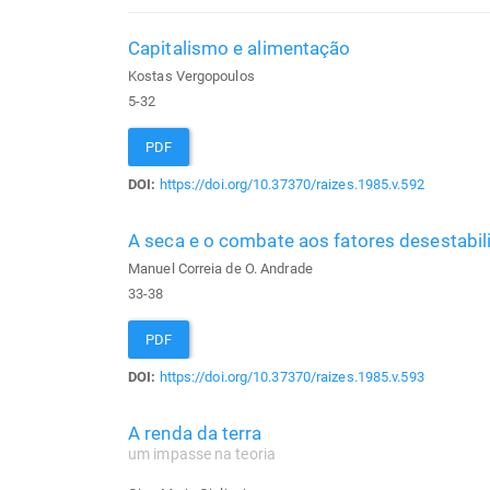
Capitalismo e alimentação
Kostas Vergopoulos
5-32
PDF
DOI:
https://doi.org/10.37370/raizes.1985.v.592
A seca e o combate aos fatores desestabi
Manuel Correia de O. Andrade
33-38
PDF
DOI:
https://doi.org/10.37370/raizes.1985.v.593
A renda da terra
um impasse na teoria