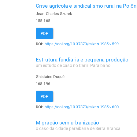
Crise agrícola e sindicalismo rural na Polôn
Jean-Charles Szurek
155-165
PDF
DOI:
https://doi.org/10.37370/raizes.1985.v.599
Estrutura fundiária e pequena produção
um estudo de caso no Cariri Paraibano
Ghislaine Duqué
168-196
PDF
DOI:
https://doi.org/10.37370/raizes.1985.v.600
Migração sem urbanização
o caso da cidade paraibana de Serra Branca