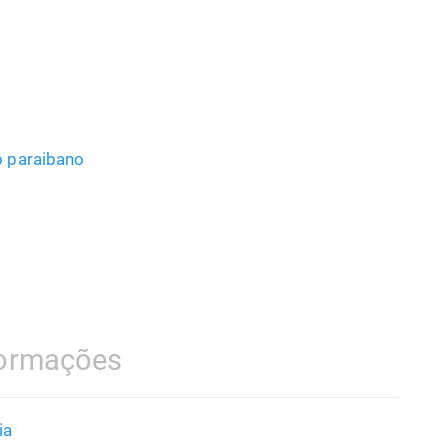
o paraibano
formações
ia