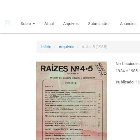
Navegação
Principal
Conteúdo
Sobre
Atual
Arquivos
Submissões
Anúncios
principal
Barra
Lateral
Início
Arquivos
n. 4 e 5 (1985)
No fascículo
1984 e 1985.
Publicado:
13