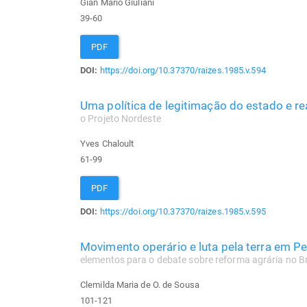
Gian Mario Giuliani
39-60
PDF
DOI:
https://doi.org/10.37370/raizes.1985.v.594
Uma política de legitimação do estado e r
o Projeto Nordeste
Yves Chaloult
61-99
PDF
DOI:
https://doi.org/10.37370/raizes.1985.v.595
Movimento operário e luta pela terra em 
elementos para o debate sobre reforma agrária no Br
Clemilda Maria de O. de Sousa
101-121