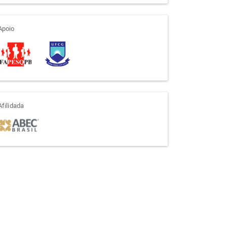
apoio
Apoio
afiliada
Afilidada