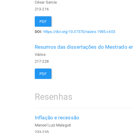
César Garcia
213-216
PDF
DOI:
https://doi.org/10.37370/raizes.1985.v.603
Resumos das dissertações do Mestrado em
Vários
217-228
PDF
Resenhas
Inflação e recessão
Manoel Luiz Malaguti
233-235