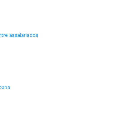
ntre assalariados
ibana