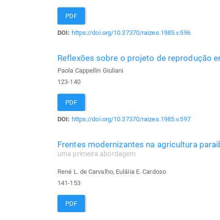
PDF
DOI:
https://doi.org/10.37370/raizes.1985.v.596
Reflexões sobre o projeto de reprodução e
Paola Cappellin Giuliani
123-140
PDF
DOI:
https://doi.org/10.37370/raizes.1985.v.597
Frentes modernizantes na agricultura para
uma primeira abordagem
René L. de Carvalho, Euláiia E. Cardoso
141-153
PDF