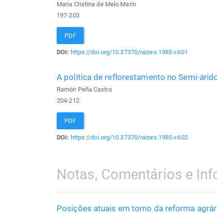
Maria Cristina de Melo Marin
197-203
PDF
DOI:
https://doi.org/10.37370/raizes.1985.v.601
A política de reflorestamento no Semi-árid
Ramón Peña Castro
204-212
PDF
DOI:
https://doi.org/10.37370/raizes.1985.v.602
Notas, Comentários e In
Posições atuais em torno da reforma agrár