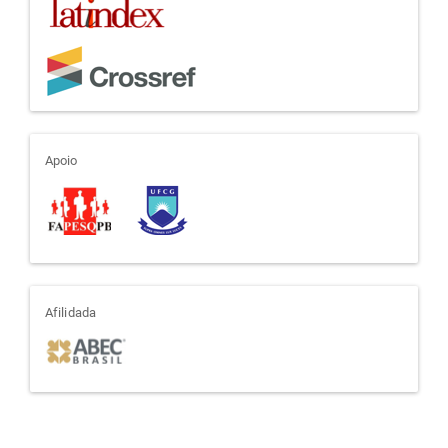
apoio
Apoio
afiliada
Afilidada