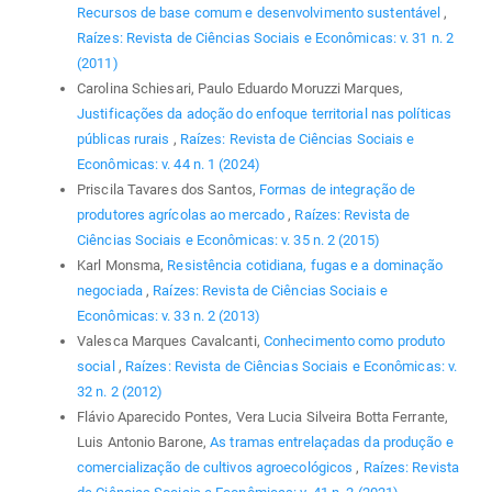
Recursos de base comum e desenvolvimento sustentável
,
Raízes: Revista de Ciências Sociais e Econômicas: v. 31 n. 2
(2011)
Carolina Schiesari, Paulo Eduardo Moruzzi Marques,
Justificações da adoção do enfoque territorial nas políticas
públicas rurais
,
Raízes: Revista de Ciências Sociais e
Econômicas: v. 44 n. 1 (2024)
Priscila Tavares dos Santos,
Formas de integração de
produtores agrícolas ao mercado
,
Raízes: Revista de
Ciências Sociais e Econômicas: v. 35 n. 2 (2015)
Karl Monsma,
Resistência cotidiana, fugas e a dominação
negociada
,
Raízes: Revista de Ciências Sociais e
Econômicas: v. 33 n. 2 (2013)
Valesca Marques Cavalcanti,
Conhecimento como produto
social
,
Raízes: Revista de Ciências Sociais e Econômicas: v.
32 n. 2 (2012)
Flávio Aparecido Pontes, Vera Lucia Silveira Botta Ferrante,
Luis Antonio Barone,
As tramas entrelaçadas da produção e
comercialização de cultivos agroecológicos
,
Raízes: Revista