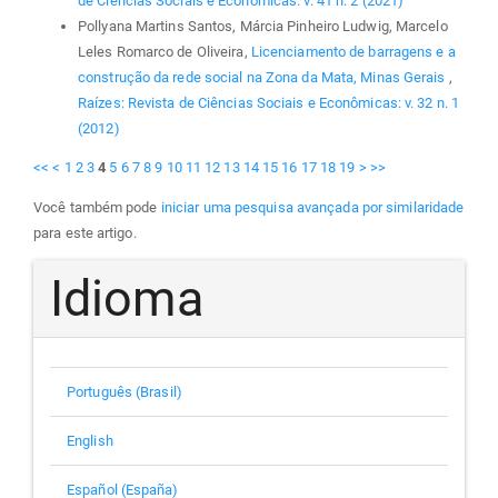
de Ciências Sociais e Econômicas: v. 41 n. 2 (2021)
Pollyana Martins Santos, Márcia Pinheiro Ludwig, Marcelo
Leles Romarco de Oliveira,
Licenciamento de barragens e a
construção da rede social na Zona da Mata, Minas Gerais
,
Raízes: Revista de Ciências Sociais e Econômicas: v. 32 n. 1
(2012)
<<
<
1
2
3
4
5
6
7
8
9
10
11
12
13
14
15
16
17
18
19
>
>>
Você também pode
iniciar uma pesquisa avançada por similaridade
para este artigo.
Idioma
Português (Brasil)
English
Español (España)