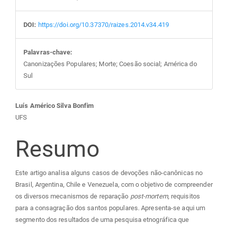
DOI:
https://doi.org/10.37370/raizes.2014.v34.419
Palavras-chave:
Canonizações Populares; Morte; Coesão social; América do
Sul
Conteúdo
Luís Américo Silva Bonfim
UFS
do
Resumo
artigo
Este artigo analisa alguns casos de devoções não-canônicas no
principal
Brasil, Argentina, Chile e Venezuela, com o objetivo de compreender
os diversos mecanismos de reparação
post-mortem
, requisitos
para a consagração dos santos populares. Apresenta-se aqui um
segmento dos resultados de uma pesquisa etnográfica que