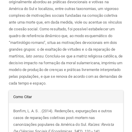
originalmente abordou as práticas devocionais e votivas na
América do Sul e localizou, entre outras taxonomias, um vigoroso
complexo de motivações sociais fundadas na comoção coletiva
ante uma morte que, em dada medida, viole ou acentue os vínculos
de coesão social. Como resultado, foi possível estabelecer um
quadro de referência dinâmico que, ao modo esquemático do
“martirológio romano”, situa as motivações devocionais em dois
grandes grupos: o de exaltação de virtudes e o da reparação de
martírios,
lato sensu
. Concluiu-se que a matriz religiosa católica, de
decisivo impacto na formação da moral sulamericana, imprimiu um
modelo de produção de crenças e práticas livremente interpretado
pelas populações, e que se renova de acordo com as demandas de
cada tempo e espaço.
Detalhes
Como Citar
do
Bonfim, L. A. S. . (2014). Redenções, expurgações e outros
casos de reparações coletivas post-mortem nas
artigo
canonizações populares da América do Sul.
Raízes: Revista
De Ciências Sociais E Econômicas
,
34
(2), 131–141.